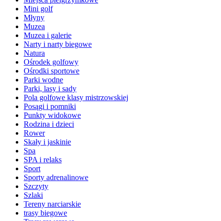
Mini golf
Młyny
Muzea
Muzea i galerie
Narty i narty biegowe
Natura
Ośrodek golfowy
Ośrodki sportowe
Parki wodne
Parki, lasy i sady
Pola golfowe klasy mistrzowskiej
Posągi i pomniki
Punkty widokowe
Rodzina i dzieci
Rower
Skały i jaskinie
Spa
SPA i relaks
Sport
Sporty adrenalinowe
Szczyty
Szlaki
Tereny narciarskie
trasy biegowe