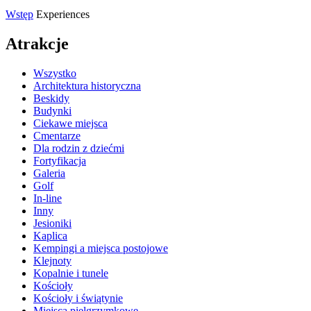
Wstęp
Experiences
Atrakcje
Wszystko
Architektura historyczna
Beskidy
Budynki
Ciekawe miejsca
Cmentarze
Dla rodzin z dziećmi
Fortyfikacja
Galeria
Golf
In-line
Inny
Jesioniki
Kaplica
Kempingi a miejsca postojowe
Klejnoty
Kopalnie i tunele
Kościoły
Kościoły i świątynie
Miejsca pielgrzymkowe