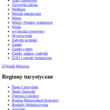
Trasy rowerowe
Turystyka piesza
Wellness
Wesołe miasteczka
Wieże
Wieże i Punkty widokowe
Woda
wycieczki rowerowe
Wypoczynek
Zabytki techniki
Zamki
Zamki i ruiny
Zamki, pałace i zabytki
ZOO i ogrody botaniczne
Regiony turystyczne
Śląsk Cieszyński
Śląsk Opawski
Ostrawa i okolice
Region Morawskich Kravarzy
Beskidy-Wołoszczyzna
Jesioniki