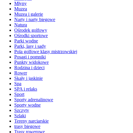
Młyny
Muzea
Muzea i galerie
Narty i narty biegowe
Natura
Ośrodek golfowy
Ośrodki sportowe
Parki wodne
Parki, lasy i sady
Pola golfowe klasy mistrzowskiej
Posągi i pomniki
Punkty widokowe
Rodzina i dzieci
Rower
Skały i jaskinie
Spa
SPA i relaks
Sport
Sporty adrenalinowe
Sporty wodne
Szczyty
Szlaki
Tereny narciarskie
trasy biegowe
Trasy rowerowe