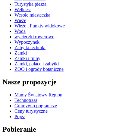
Turystyka piesza
Wellness
Wesołe miasteczka
Wieże
Wieże i Punkty widokowe
Woda
wycieczki rowerowe
Wypoczynek
Zabytki techniki
Zamki
Zamki i ruiny
Zamki, pałace i zabytki
ZOO i ogrody botaniczne
Nasze propozycje
Mamy Światowy Region
Technotrasa
Gramywto pogranicze
Ceny turystyczne
Pojez
Pobieranie