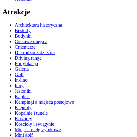
Atrakcje
Architektura historyczna
Beskidy
Budynki
Ciekawe miejsca
Cmentarze
Dla rodzin z dziećmi
Driving range
Fortyfikacja
Galeria
Golf
In-line
Inny
Jesioniki
Kaplica
Kempingi a miejsca postojowe
Klejnoty
Kopalnie i tunele
Kościoły
Kościoły i świątynie
Miejsca pielgrzymkowe
Mini golf