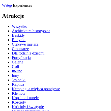
Wstęp
Experiences
Atrakcje
Wszystko
Architektura historyczna
Beskidy
Budynki
Ciekawe miejsca
Cmentarze
Dla rodzin z dziećmi
Fortyfikacja
Galeria
Golf
In-line
Inny
Jesioniki
Kaplica
Kempingi a miejsca postojowe
Klejnoty
Kopalnie i tunele
Kościoły
Kościoły i świątynie