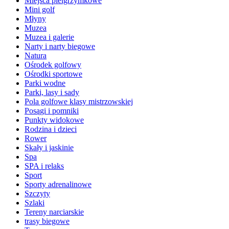
Miejsca pielgrzymkowe
Mini golf
Młyny
Muzea
Muzea i galerie
Narty i narty biegowe
Natura
Ośrodek golfowy
Ośrodki sportowe
Parki wodne
Parki, lasy i sady
Pola golfowe klasy mistrzowskiej
Posągi i pomniki
Punkty widokowe
Rodzina i dzieci
Rower
Skały i jaskinie
Spa
SPA i relaks
Sport
Sporty adrenalinowe
Szczyty
Szlaki
Tereny narciarskie
trasy biegowe