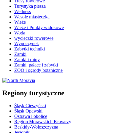
Trasy rowerowe
Turystyka piesza
Wellness
Wesołe miasteczka
Wieże
Wieże i Punkty widokowe
Woda
wycieczki rowerowe
Wypoczynek
Zabytki techniki
Zamki
Zamki i ruiny
Zamki, pałace i zabytki
ZOO i ogrody botaniczne
Regiony turystyczne
Śląsk Cieszyński
Śląsk Opawski
Ostrawa i okolice
Region Morawskich Kravarzy
Beskidy-Wołoszczyzna
Jesioniki