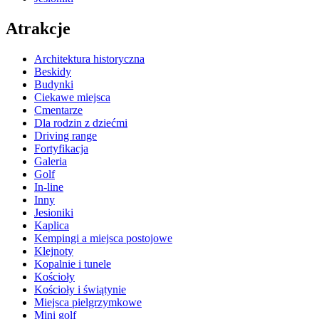
Atrakcje
Architektura historyczna
Beskidy
Budynki
Ciekawe miejsca
Cmentarze
Dla rodzin z dziećmi
Driving range
Fortyfikacja
Galeria
Golf
In-line
Inny
Jesioniki
Kaplica
Kempingi a miejsca postojowe
Klejnoty
Kopalnie i tunele
Kościoły
Kościoły i świątynie
Miejsca pielgrzymkowe
Mini golf