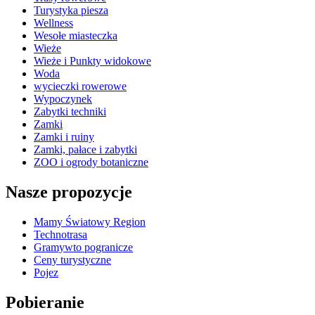
Turystyka piesza
Wellness
Wesołe miasteczka
Wieże
Wieże i Punkty widokowe
Woda
wycieczki rowerowe
Wypoczynek
Zabytki techniki
Zamki
Zamki i ruiny
Zamki, pałace i zabytki
ZOO i ogrody botaniczne
Nasze propozycje
Mamy Światowy Region
Technotrasa
Gramywto pogranicze
Ceny turystyczne
Pojez
Pobieranie