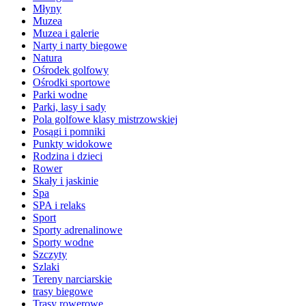
Młyny
Muzea
Muzea i galerie
Narty i narty biegowe
Natura
Ośrodek golfowy
Ośrodki sportowe
Parki wodne
Parki, lasy i sady
Pola golfowe klasy mistrzowskiej
Posągi i pomniki
Punkty widokowe
Rodzina i dzieci
Rower
Skały i jaskinie
Spa
SPA i relaks
Sport
Sporty adrenalinowe
Sporty wodne
Szczyty
Szlaki
Tereny narciarskie
trasy biegowe
Trasy rowerowe