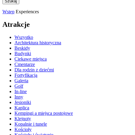
Wstęp
Experiences
Atrakcje
Wszystko
Architektura historyczna
Beskidy
Budynki
Ciekawe miejsca
Cmentarze
Dla rodzin z dziećmi
Fortyfikacja
Galeria
Golf
In-line
Inny
Jesioniki
Kaplica
Kempingi a miejsca postojowe
Klejnoty
Kopalnie i tunele
Kościoły
Kościoły i świątynie