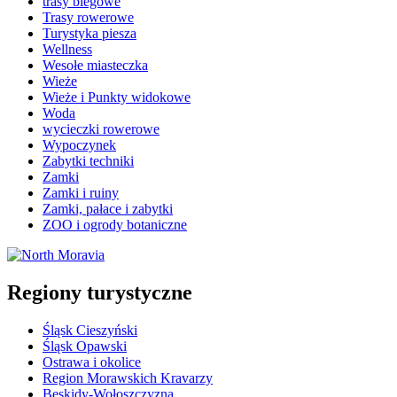
trasy biegowe
Trasy rowerowe
Turystyka piesza
Wellness
Wesołe miasteczka
Wieże
Wieże i Punkty widokowe
Woda
wycieczki rowerowe
Wypoczynek
Zabytki techniki
Zamki
Zamki i ruiny
Zamki, pałace i zabytki
ZOO i ogrody botaniczne
Regiony turystyczne
Śląsk Cieszyński
Śląsk Opawski
Ostrawa i okolice
Region Morawskich Kravarzy
Beskidy-Wołoszczyzna