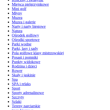
Miejsca pielgrzymkowe
Mini golf
Młyny
Muzea
Muzea i galerie
Narty i narty biegowe
Natura
Ośrodek golfowy
Ośrodki sportowe
Parki wodne
Parki, lasy i sady
Pola golfowe klasy mistrzowskiej
Posągi i pomniki
Punkty widokowe
Rodzina i dzieci
Rower
Skały i jaskinie
Spa
SPA i relaks
Sport
Sporty adrenalinowe
Szczyty
Szlaki
Tereny narciarskie