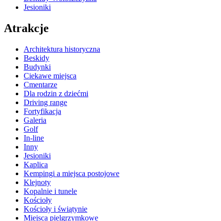
Jesioniki
Atrakcje
Architektura historyczna
Beskidy
Budynki
Ciekawe miejsca
Cmentarze
Dla rodzin z dziećmi
Driving range
Fortyfikacja
Galeria
Golf
In-line
Inny
Jesioniki
Kaplica
Kempingi a miejsca postojowe
Klejnoty
Kopalnie i tunele
Kościoły
Kościoły i świątynie
Miejsca pielgrzymkowe