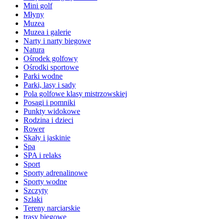
Mini golf
Młyny
Muzea
Muzea i galerie
Narty i narty biegowe
Natura
Ośrodek golfowy
Ośrodki sportowe
Parki wodne
Parki, lasy i sady
Pola golfowe klasy mistrzowskiej
Posągi i pomniki
Punkty widokowe
Rodzina i dzieci
Rower
Skały i jaskinie
Spa
SPA i relaks
Sport
Sporty adrenalinowe
Sporty wodne
Szczyty
Szlaki
Tereny narciarskie
trasy biegowe