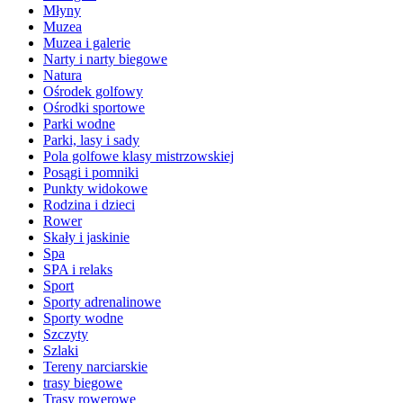
Młyny
Muzea
Muzea i galerie
Narty i narty biegowe
Natura
Ośrodek golfowy
Ośrodki sportowe
Parki wodne
Parki, lasy i sady
Pola golfowe klasy mistrzowskiej
Posągi i pomniki
Punkty widokowe
Rodzina i dzieci
Rower
Skały i jaskinie
Spa
SPA i relaks
Sport
Sporty adrenalinowe
Sporty wodne
Szczyty
Szlaki
Tereny narciarskie
trasy biegowe
Trasy rowerowe