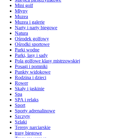
Mini golf
Młyny
Muzea
Muzea i galerie
Narty i narty biegowe
Natura
Ośrodek golfowy
Ośrodki sportowe
Parki wodne
Parki, lasy i sady
Pola golfowe klasy mistrzowskiej
Posągi i pomniki
Punkty widokowe
Rodzina i dzieci
Rower
Skały i jaskinie
Spa
SPA i relaks
Sport
Sporty adrenalinowe
Szczyty
Szlaki
Tereny narciarskie
trasy biegowe