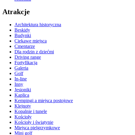
Atrakcje
Architektura historyczna
Beskidy
Budynki
Ciekawe miejsca
Cmentarze
Dla rodzin z dziećmi
Driving range
Fortyfikacja
Galeria
Golf
In-line
Inny
Jesioniki
Kaplica
Kempingi a miejsca postojowe
Klejnoty
Kopalnie i tunele
Kościoły
Kościoły i świątynie
Miejsca pielgrzymkowe
Mini golf