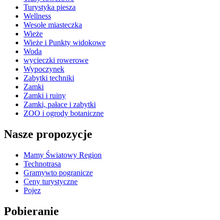
Turystyka piesza
Wellness
Wesołe miasteczka
Wieże
Wieże i Punkty widokowe
Woda
wycieczki rowerowe
Wypoczynek
Zabytki techniki
Zamki
Zamki i ruiny
Zamki, pałace i zabytki
ZOO i ogrody botaniczne
Nasze propozycje
Mamy Światowy Region
Technotrasa
Gramywto pogranicze
Ceny turystyczne
Pojez
Pobieranie