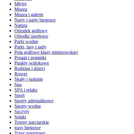
Młyny
Muzea
Muzea i galerie
Narty i narty biegowe
Natura
Ośrodek golfowy
Ośrodki sportowe
Parki wodne
Parki, lasy i sady
Pola golfowe klasy mistrzowskiej
Posągi i pomniki
Punkty widokowe
Rodzina i dzieci
Rower
Skały i jaskinie
Spa
SPA i relaks
Sport
Sporty adrenalinowe
Sporty wodne
Szczyty
Szlaki
Tereny narciarskie
trasy biegowe
Trasy rowerowe