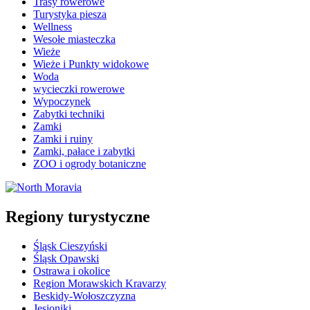
Trasy rowerowe
Turystyka piesza
Wellness
Wesołe miasteczka
Wieże
Wieże i Punkty widokowe
Woda
wycieczki rowerowe
Wypoczynek
Zabytki techniki
Zamki
Zamki i ruiny
Zamki, pałace i zabytki
ZOO i ogrody botaniczne
Regiony turystyczne
Śląsk Cieszyński
Śląsk Opawski
Ostrawa i okolice
Region Morawskich Kravarzy
Beskidy-Wołoszczyzna
Jesioniki