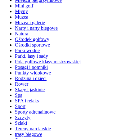
Miejsca pielgrzymkowe
Mini golf
Młyny
Muzea
Muzea i galerie
Narty i narty biegowe
Natura
Ośrodek golfowy
Ośrodki sportowe
Parki wodne
Parki, lasy i sady
Pola golfowe klasy mistrzowskiej
Posągi i pomniki
Punkty widokowe
Rodzina i dzieci
Rower
Skały i jaskinie
Spa
SPA i relaks
Sport
Sporty adrenalinowe
Szczyty
Szlaki
Tereny narciarskie
trasy biegowe