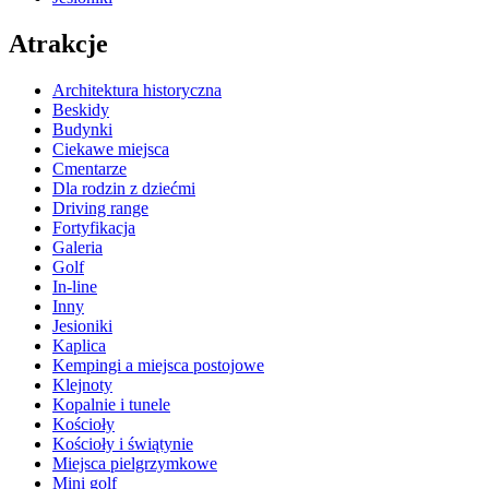
Atrakcje
Architektura historyczna
Beskidy
Budynki
Ciekawe miejsca
Cmentarze
Dla rodzin z dziećmi
Driving range
Fortyfikacja
Galeria
Golf
In-line
Inny
Jesioniki
Kaplica
Kempingi a miejsca postojowe
Klejnoty
Kopalnie i tunele
Kościoły
Kościoły i świątynie
Miejsca pielgrzymkowe
Mini golf