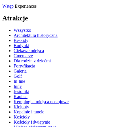
Wstęp
Experiences
Atrakcje
Wszystko
Architektura historyczna
Beskidy
Budynki
Ciekawe miejsca
Cmentarze
Dla rodzin z dziećmi
Fortyfikacja
Galeria
Golf
In-line
Inny
Jesioniki
Kaplica
Kempingi a miejsca postojowe
Klejnoty
Kopalnie i tunele
Kościoły
Kościoły i świątynie