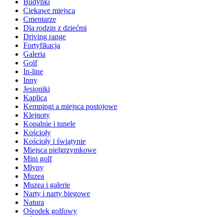
Budynki
Ciekawe miejsca
Cmentarze
Dla rodzin z dziećmi
Driving range
Fortyfikacja
Galeria
Golf
In-line
Inny
Jesioniki
Kaplica
Kempingi a miejsca postojowe
Klejnoty
Kopalnie i tunele
Kościoły
Kościoły i świątynie
Miejsca pielgrzymkowe
Mini golf
Młyny
Muzea
Muzea i galerie
Narty i narty biegowe
Natura
Ośrodek golfowy