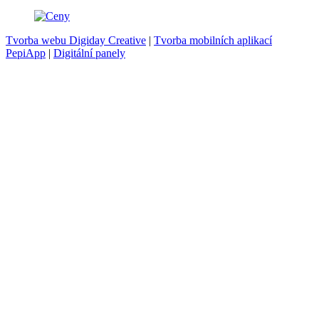
Tvorba webu Digiday Creative
|
Tvorba mobilních aplikací
PepiApp
|
Digitální panely