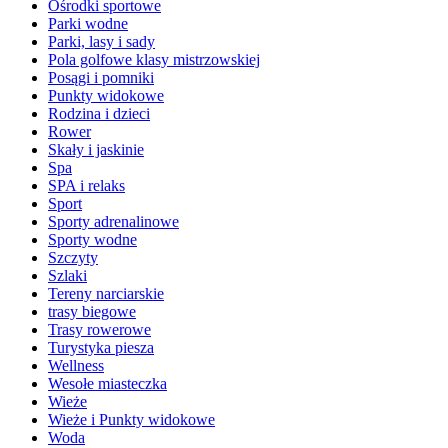
Ośrodki sportowe
Parki wodne
Parki, lasy i sady
Pola golfowe klasy mistrzowskiej
Posągi i pomniki
Punkty widokowe
Rodzina i dzieci
Rower
Skały i jaskinie
Spa
SPA i relaks
Sport
Sporty adrenalinowe
Sporty wodne
Szczyty
Szlaki
Tereny narciarskie
trasy biegowe
Trasy rowerowe
Turystyka piesza
Wellness
Wesołe miasteczka
Wieże
Wieże i Punkty widokowe
Woda