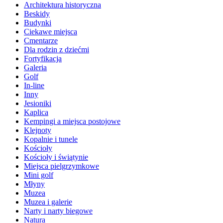
Architektura historyczna
Beskidy
Budynki
Ciekawe miejsca
Cmentarze
Dla rodzin z dziećmi
Fortyfikacja
Galeria
Golf
In-line
Inny
Jesioniki
Kaplica
Kempingi a miejsca postojowe
Klejnoty
Kopalnie i tunele
Kościoły
Kościoły i świątynie
Miejsca pielgrzymkowe
Mini golf
Młyny
Muzea
Muzea i galerie
Narty i narty biegowe
Natura