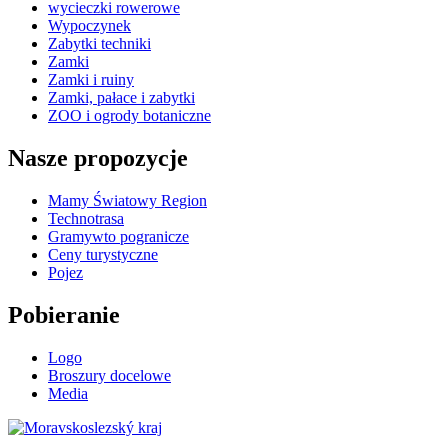
wycieczki rowerowe
Wypoczynek
Zabytki techniki
Zamki
Zamki i ruiny
Zamki, pałace i zabytki
ZOO i ogrody botaniczne
Nasze propozycje
Mamy Światowy Region
Technotrasa
Gramywto pogranicze
Ceny turystyczne
Pojez
Pobieranie
Logo
Broszury docelowe
Media