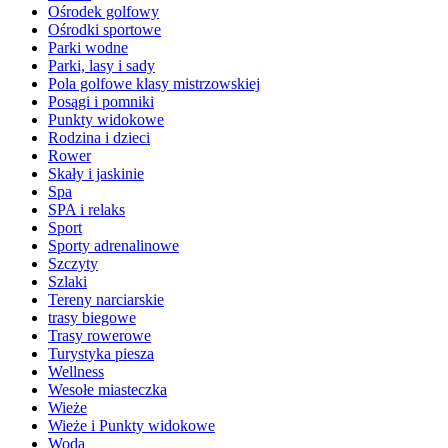
Ośrodek golfowy
Ośrodki sportowe
Parki wodne
Parki, lasy i sady
Pola golfowe klasy mistrzowskiej
Posągi i pomniki
Punkty widokowe
Rodzina i dzieci
Rower
Skały i jaskinie
Spa
SPA i relaks
Sport
Sporty adrenalinowe
Szczyty
Szlaki
Tereny narciarskie
trasy biegowe
Trasy rowerowe
Turystyka piesza
Wellness
Wesołe miasteczka
Wieże
Wieże i Punkty widokowe
Woda