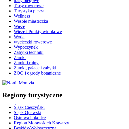
trasy biegowe
Trasy rowerowe
Turystyka piesza
Wellness
Wesołe miasteczka
Wieże
Wieże i Punkty widokowe
Woda
wycieczki rowerowe
Wypoczynek
Zabytki techniki
Zamki
Zamki i ruiny
Zamki, pałace i zabytki
ZOO i ogrody botaniczne
Regiony turystyczne
Śląsk Cieszyński
Śląsk Opawski
Ostrawa i okolice
Region Morawskich Kravarzy
Beskidy-Wołoszczyzna