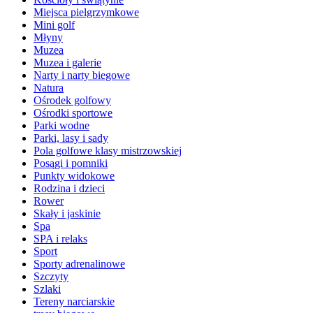
Miejsca pielgrzymkowe
Mini golf
Młyny
Muzea
Muzea i galerie
Narty i narty biegowe
Natura
Ośrodek golfowy
Ośrodki sportowe
Parki wodne
Parki, lasy i sady
Pola golfowe klasy mistrzowskiej
Posągi i pomniki
Punkty widokowe
Rodzina i dzieci
Rower
Skały i jaskinie
Spa
SPA i relaks
Sport
Sporty adrenalinowe
Szczyty
Szlaki
Tereny narciarskie