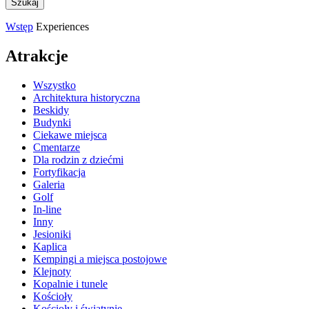
Wstęp
Experiences
Atrakcje
Wszystko
Architektura historyczna
Beskidy
Budynki
Ciekawe miejsca
Cmentarze
Dla rodzin z dziećmi
Fortyfikacja
Galeria
Golf
In-line
Inny
Jesioniki
Kaplica
Kempingi a miejsca postojowe
Klejnoty
Kopalnie i tunele
Kościoły
Kościoły i świątynie