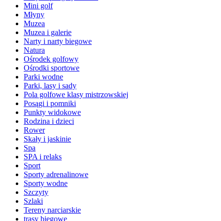
Mini golf
Młyny
Muzea
Muzea i galerie
Narty i narty biegowe
Natura
Ośrodek golfowy
Ośrodki sportowe
Parki wodne
Parki, lasy i sady
Pola golfowe klasy mistrzowskiej
Posągi i pomniki
Punkty widokowe
Rodzina i dzieci
Rower
Skały i jaskinie
Spa
SPA i relaks
Sport
Sporty adrenalinowe
Sporty wodne
Szczyty
Szlaki
Tereny narciarskie
trasy biegowe