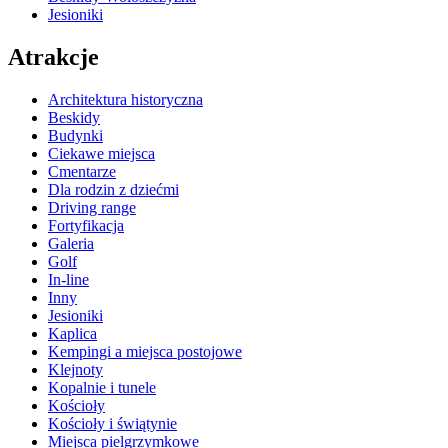
Jesioniki
Atrakcje
Architektura historyczna
Beskidy
Budynki
Ciekawe miejsca
Cmentarze
Dla rodzin z dziećmi
Driving range
Fortyfikacja
Galeria
Golf
In-line
Inny
Jesioniki
Kaplica
Kempingi a miejsca postojowe
Klejnoty
Kopalnie i tunele
Kościoły
Kościoły i świątynie
Miejsca pielgrzymkowe