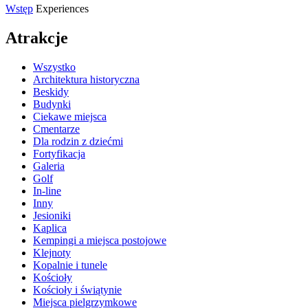
Wstęp
Experiences
Atrakcje
Wszystko
Architektura historyczna
Beskidy
Budynki
Ciekawe miejsca
Cmentarze
Dla rodzin z dziećmi
Fortyfikacja
Galeria
Golf
In-line
Inny
Jesioniki
Kaplica
Kempingi a miejsca postojowe
Klejnoty
Kopalnie i tunele
Kościoły
Kościoły i świątynie
Miejsca pielgrzymkowe