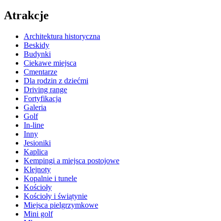
Atrakcje
Architektura historyczna
Beskidy
Budynki
Ciekawe miejsca
Cmentarze
Dla rodzin z dziećmi
Driving range
Fortyfikacja
Galeria
Golf
In-line
Inny
Jesioniki
Kaplica
Kempingi a miejsca postojowe
Klejnoty
Kopalnie i tunele
Kościoły
Kościoły i świątynie
Miejsca pielgrzymkowe
Mini golf