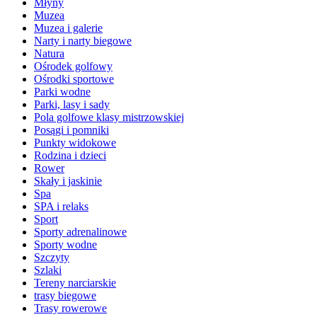
Młyny
Muzea
Muzea i galerie
Narty i narty biegowe
Natura
Ośrodek golfowy
Ośrodki sportowe
Parki wodne
Parki, lasy i sady
Pola golfowe klasy mistrzowskiej
Posągi i pomniki
Punkty widokowe
Rodzina i dzieci
Rower
Skały i jaskinie
Spa
SPA i relaks
Sport
Sporty adrenalinowe
Sporty wodne
Szczyty
Szlaki
Tereny narciarskie
trasy biegowe
Trasy rowerowe