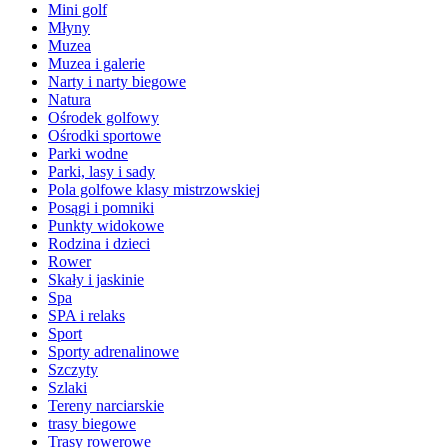
Mini golf
Młyny
Muzea
Muzea i galerie
Narty i narty biegowe
Natura
Ośrodek golfowy
Ośrodki sportowe
Parki wodne
Parki, lasy i sady
Pola golfowe klasy mistrzowskiej
Posągi i pomniki
Punkty widokowe
Rodzina i dzieci
Rower
Skały i jaskinie
Spa
SPA i relaks
Sport
Sporty adrenalinowe
Szczyty
Szlaki
Tereny narciarskie
trasy biegowe
Trasy rowerowe