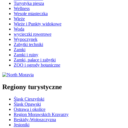
Turystyka piesza
Wellness
Wesołe miasteczka
Wieże
Wieże i Punkty widokowe
Woda
wycieczki rowerowe
Wypoczynek
Zabytki techniki
Zamki
Zamki i ruiny
Zamki, pałace i zabytki
ZOO i ogrody botaniczne
Regiony turystyczne
Śląsk Cieszyński
Śląsk Opawski
Ostrawa i okolice
Region Morawskich Kravarzy
Beskidy-Wołoszczyzna
Jesioniki