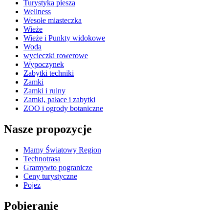
Turystyka piesza
Wellness
Wesołe miasteczka
Wieże
Wieże i Punkty widokowe
Woda
wycieczki rowerowe
Wypoczynek
Zabytki techniki
Zamki
Zamki i ruiny
Zamki, pałace i zabytki
ZOO i ogrody botaniczne
Nasze propozycje
Mamy Światowy Region
Technotrasa
Gramywto pogranicze
Ceny turystyczne
Pojez
Pobieranie