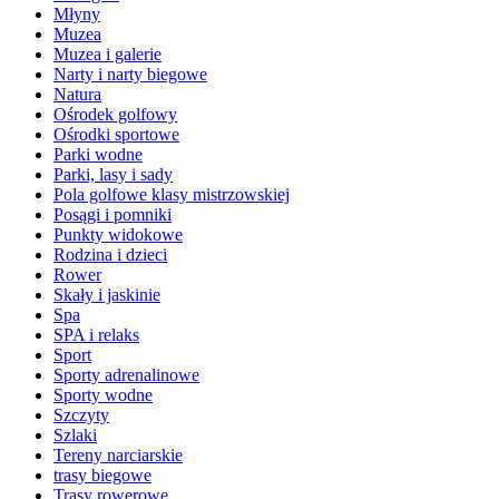
Młyny
Muzea
Muzea i galerie
Narty i narty biegowe
Natura
Ośrodek golfowy
Ośrodki sportowe
Parki wodne
Parki, lasy i sady
Pola golfowe klasy mistrzowskiej
Posągi i pomniki
Punkty widokowe
Rodzina i dzieci
Rower
Skały i jaskinie
Spa
SPA i relaks
Sport
Sporty adrenalinowe
Sporty wodne
Szczyty
Szlaki
Tereny narciarskie
trasy biegowe
Trasy rowerowe