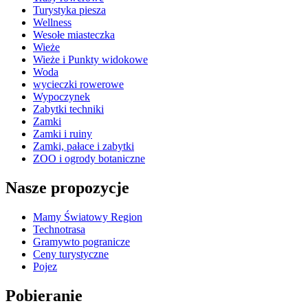
Turystyka piesza
Wellness
Wesołe miasteczka
Wieże
Wieże i Punkty widokowe
Woda
wycieczki rowerowe
Wypoczynek
Zabytki techniki
Zamki
Zamki i ruiny
Zamki, pałace i zabytki
ZOO i ogrody botaniczne
Nasze propozycje
Mamy Światowy Region
Technotrasa
Gramywto pogranicze
Ceny turystyczne
Pojez
Pobieranie