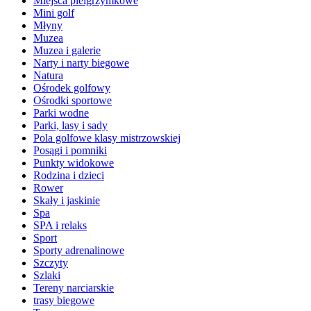
Miejsca pielgrzymkowe
Mini golf
Młyny
Muzea
Muzea i galerie
Narty i narty biegowe
Natura
Ośrodek golfowy
Ośrodki sportowe
Parki wodne
Parki, lasy i sady
Pola golfowe klasy mistrzowskiej
Posągi i pomniki
Punkty widokowe
Rodzina i dzieci
Rower
Skały i jaskinie
Spa
SPA i relaks
Sport
Sporty adrenalinowe
Szczyty
Szlaki
Tereny narciarskie
trasy biegowe