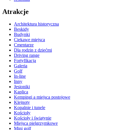
Atrakcje
Architektura historyczna
Beskidy
Budynki
Ciekawe miejsca
Cmentarze
Dla rodzin z dziećmi
Driving range
Fortyfikacja
Galeria
Golf
In-line
Inny
Jesioniki
Kaplica
Kempingi a miejsca postojowe
Klejnoty
Kopalnie i tunele
Kościoły
Kościoły i świątynie
Miejsca pielgrzymkowe
Mini golf