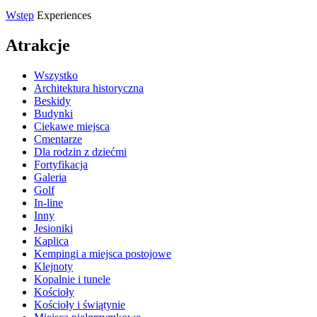
Wstęp
Experiences
Atrakcje
Wszystko
Architektura historyczna
Beskidy
Budynki
Ciekawe miejsca
Cmentarze
Dla rodzin z dziećmi
Fortyfikacja
Galeria
Golf
In-line
Inny
Jesioniki
Kaplica
Kempingi a miejsca postojowe
Klejnoty
Kopalnie i tunele
Kościoły
Kościoły i świątynie