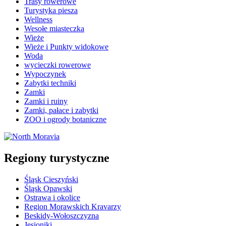
Trasy rowerowe
Turystyka piesza
Wellness
Wesołe miasteczka
Wieże
Wieże i Punkty widokowe
Woda
wycieczki rowerowe
Wypoczynek
Zabytki techniki
Zamki
Zamki i ruiny
Zamki, pałace i zabytki
ZOO i ogrody botaniczne
Regiony turystyczne
Śląsk Cieszyński
Śląsk Opawski
Ostrawa i okolice
Region Morawskich Kravarzy
Beskidy-Wołoszczyzna
Jesioniki