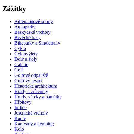
Zážitky
Adrenalinové sporty
Aquaparky
Beskydské vrcholy
Běžecké trasy
Bikeparky a Singletraily
Cyklo
Cyklovýlety
Doly a štoly
Galerie
Golf
Golfové odpaliště
Golfový resort
Historická architektura
Hrady a zříceniny
Hrady, zámky a památky
Hřbitovy
In-line
Jesenické vrcholy
Kaple
Karavany a kemping
Kolo