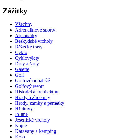
Zážitky
Všechny
Adrenalinové sporty
Aquaparky
Beskydské vrcholy
Běžecké trasy
Cyklo
Cyklovýlety
Doly a štoly
Galerie
Golf
Golfové odpaliště
Golfový resort
Historická architektura
Hrady a zříceniny
Hrady, zámky a památky
Hřbitovy
In-line
Jesenické vrcholy
Kaple
Karavany a kemping
Kolo