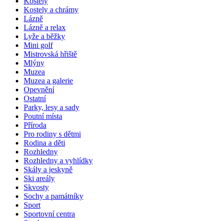
Kostely
Kostely a chrámy
Lázně
Lázně a relax
Lyže a běžky
Mini golf
Mistrovská hřiště
Mlýny
Muzea
Muzea a galerie
Opevnění
Ostatní
Parky, lesy a sady
Poutní místa
Příroda
Pro rodiny s dětmi
Rodina a děti
Rozhledny
Rozhledny a vyhlídky
Skály a jeskyně
Ski areály
Skvosty
Sochy a památníky
Sport
Sportovní centra