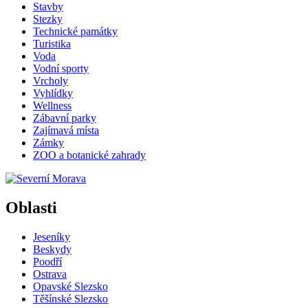
Stavby
Stezky
Technické památky
Turistika
Voda
Vodní sporty
Vrcholy
Vyhlídky
Wellness
Zábavní parky
Zajímavá místa
Zámky
ZOO a botanické zahrady
Oblasti
Jeseníky
Beskydy
Poodří
Ostrava
Opavské Slezsko
Těšínské Slezsko