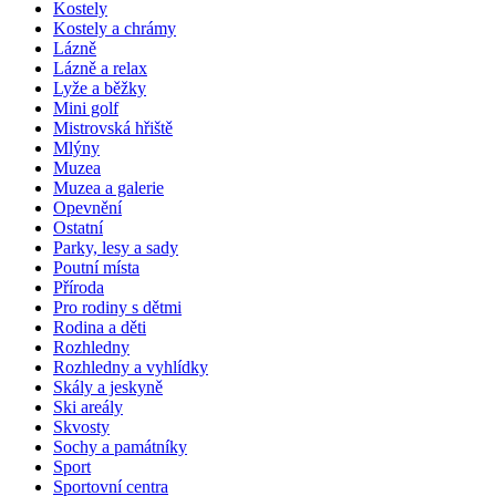
Kostely
Kostely a chrámy
Lázně
Lázně a relax
Lyže a běžky
Mini golf
Mistrovská hřiště
Mlýny
Muzea
Muzea a galerie
Opevnění
Ostatní
Parky, lesy a sady
Poutní místa
Příroda
Pro rodiny s dětmi
Rodina a děti
Rozhledny
Rozhledny a vyhlídky
Skály a jeskyně
Ski areály
Skvosty
Sochy a památníky
Sport
Sportovní centra