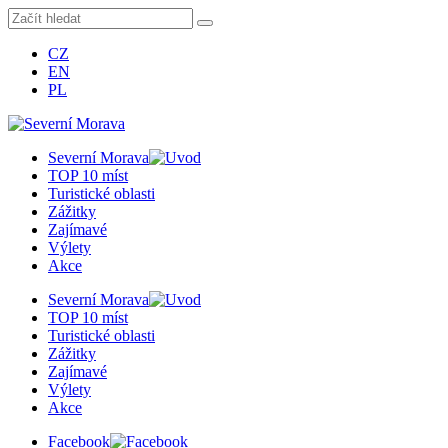
CZ
EN
PL
Severní Morava
TOP 10 míst
Turistické oblasti
Zážitky
Zajímavé
Výlety
Akce
Severní Morava
TOP 10 míst
Turistické oblasti
Zážitky
Zajímavé
Výlety
Akce
Facebook