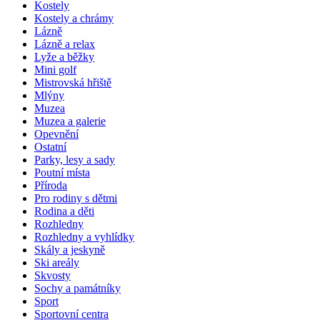
Kostely
Kostely a chrámy
Lázně
Lázně a relax
Lyže a běžky
Mini golf
Mistrovská hřiště
Mlýny
Muzea
Muzea a galerie
Opevnění
Ostatní
Parky, lesy a sady
Poutní místa
Příroda
Pro rodiny s dětmi
Rodina a děti
Rozhledny
Rozhledny a vyhlídky
Skály a jeskyně
Ski areály
Skvosty
Sochy a památníky
Sport
Sportovní centra