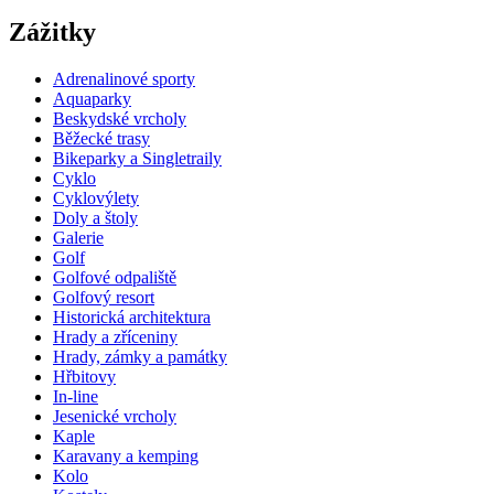
Zážitky
Adrenalinové sporty
Aquaparky
Beskydské vrcholy
Běžecké trasy
Bikeparky a Singletraily
Cyklo
Cyklovýlety
Doly a štoly
Galerie
Golf
Golfové odpaliště
Golfový resort
Historická architektura
Hrady a zříceniny
Hrady, zámky a památky
Hřbitovy
In-line
Jesenické vrcholy
Kaple
Karavany a kemping
Kolo