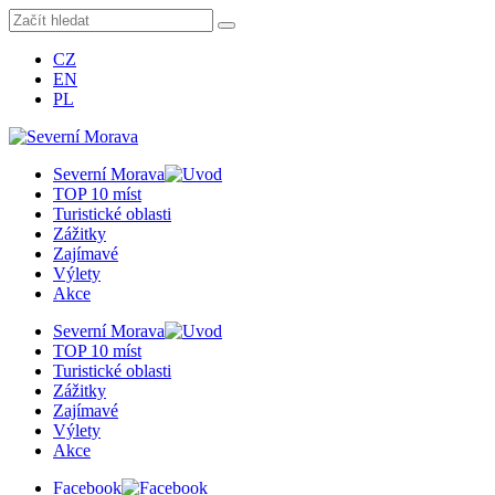
CZ
EN
PL
Severní Morava
TOP 10 míst
Turistické oblasti
Zážitky
Zajímavé
Výlety
Akce
Severní Morava
TOP 10 míst
Turistické oblasti
Zážitky
Zajímavé
Výlety
Akce
Facebook