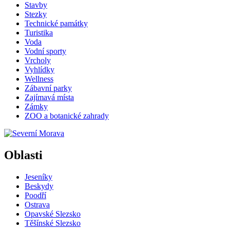
Stavby
Stezky
Technické památky
Turistika
Voda
Vodní sporty
Vrcholy
Vyhlídky
Wellness
Zábavní parky
Zajímavá místa
Zámky
ZOO a botanické zahrady
Oblasti
Jeseníky
Beskydy
Poodří
Ostrava
Opavské Slezsko
Těšínské Slezsko