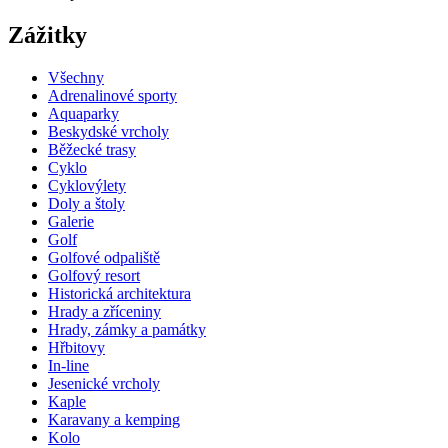
Zážitky
Všechny
Adrenalinové sporty
Aquaparky
Beskydské vrcholy
Běžecké trasy
Cyklo
Cyklovýlety
Doly a štoly
Galerie
Golf
Golfové odpaliště
Golfový resort
Historická architektura
Hrady a zříceniny
Hrady, zámky a památky
Hřbitovy
In-line
Jesenické vrcholy
Kaple
Karavany a kemping
Kolo