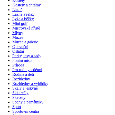
Kostely
Kostely a chrámy
Lázně
Lázně a relax
Lyže a běžky
Mini golf
Mistrovská hřiště
Mlýny
Muzea
Muzea a galerie
Opevnění
Ostatní
Parky, lesy a sady
Poutní místa
Příroda
Pro rodiny s dětmi
Rodina a děti
Rozhledny
Rozhledny a vyhlídky
Skály a jeskyně
Ski areály
Skvosty
Sochy a památníky
Sport
Sportovní centra