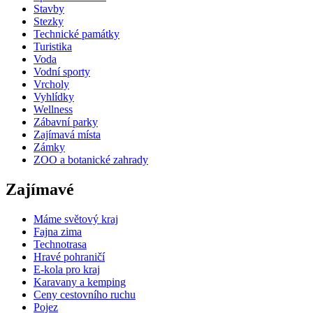
Stavby
Stezky
Technické památky
Turistika
Voda
Vodní sporty
Vrcholy
Vyhlídky
Wellness
Zábavní parky
Zajímavá místa
Zámky
ZOO a botanické zahrady
Zajímavé
Máme světový kraj
Fajna zima
Technotrasa
Hravé pohraničí
E-kola pro kraj
Karavany a kemping
Ceny cestovního ruchu
Pojez