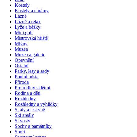
Kostely
Kostely a chrámy
Lázně
Lázně a relax
Lyže a běžky
Mini golf
Mistrovská hřiště
Mlýny
Muzea
Muzea a galerie
Opevnění
Ostatní
Parky, lesy a sady
Poutní místa
Příroda
Pro rodiny s dětmi
Rodina a děti
Rozhledny
Rozhledny a vyhlídky
Skály a jeskyně
Ski areály
Skvosty
Sochy a památníky
Sport