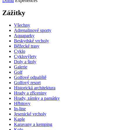
Domů
Experiences
Zážitky
Všechny
Adrenalinové sporty
Aquaparky
Beskydské vrcholy
Běžecké trasy
Cyklo
Cyklovýlety
Doly a štoly
Galerie
Golf
Golfové odpaliště
Golfový resort
Historická architektura
Hrady a zříceniny
Hrady, zámky a památky
Hřbitovy
In-line
Jesenické vrcholy
Kaple
Karavany a kemping
Kolo