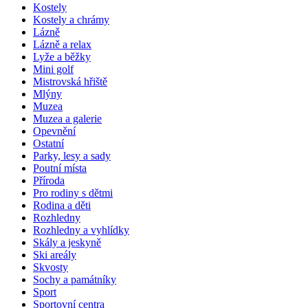
Kostely
Kostely a chrámy
Lázně
Lázně a relax
Lyže a běžky
Mini golf
Mistrovská hřiště
Mlýny
Muzea
Muzea a galerie
Opevnění
Ostatní
Parky, lesy a sady
Poutní místa
Příroda
Pro rodiny s dětmi
Rodina a děti
Rozhledny
Rozhledny a vyhlídky
Skály a jeskyně
Ski areály
Skvosty
Sochy a památníky
Sport
Sportovní centra