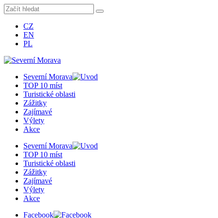
CZ
EN
PL
Severní Morava
TOP 10 míst
Turistické oblasti
Zážitky
Zajímavé
Výlety
Akce
Severní Morava
TOP 10 míst
Turistické oblasti
Zážitky
Zajímavé
Výlety
Akce
Facebook