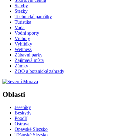
Sportovní centra
Stavby
Stezky
Technické památky
Turistika
Voda
Vodní sporty
Vrcholy
Vyhlídky
Wellness
Zábavní parky
Zajímavá místa
Zámky
ZOO a botanické zahrady
Oblasti
Jeseníky
Beskydy
Poodří
Ostrava
Opavské Slezsko
Těšínské Slezsko