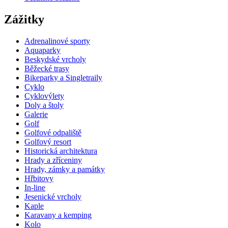
Zážitky
Adrenalinové sporty
Aquaparky
Beskydské vrcholy
Běžecké trasy
Bikeparky a Singletraily
Cyklo
Cyklovýlety
Doly a štoly
Galerie
Golf
Golfové odpaliště
Golfový resort
Historická architektura
Hrady a zříceniny
Hrady, zámky a památky
Hřbitovy
In-line
Jesenické vrcholy
Kaple
Karavany a kemping
Kolo