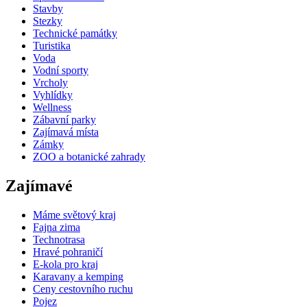
Stavby
Stezky
Technické památky
Turistika
Voda
Vodní sporty
Vrcholy
Vyhlídky
Wellness
Zábavní parky
Zajímavá místa
Zámky
ZOO a botanické zahrady
Zajímavé
Máme světový kraj
Fajna zima
Technotrasa
Hravé pohraničí
E-kola pro kraj
Karavany a kemping
Ceny cestovního ruchu
Pojez