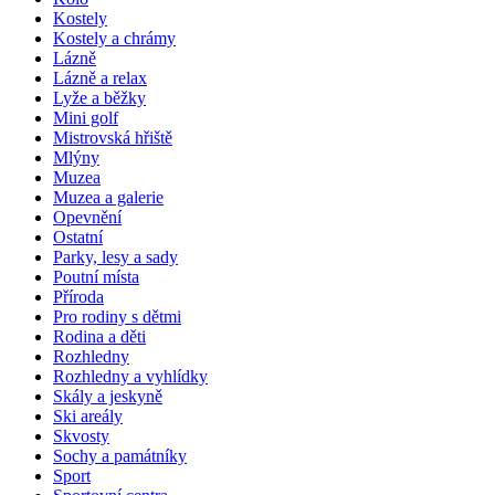
Kostely
Kostely a chrámy
Lázně
Lázně a relax
Lyže a běžky
Mini golf
Mistrovská hřiště
Mlýny
Muzea
Muzea a galerie
Opevnění
Ostatní
Parky, lesy a sady
Poutní místa
Příroda
Pro rodiny s dětmi
Rodina a děti
Rozhledny
Rozhledny a vyhlídky
Skály a jeskyně
Ski areály
Skvosty
Sochy a památníky
Sport