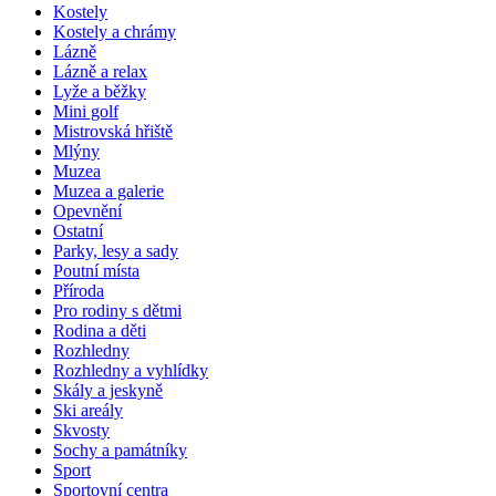
Kostely
Kostely a chrámy
Lázně
Lázně a relax
Lyže a běžky
Mini golf
Mistrovská hřiště
Mlýny
Muzea
Muzea a galerie
Opevnění
Ostatní
Parky, lesy a sady
Poutní místa
Příroda
Pro rodiny s dětmi
Rodina a děti
Rozhledny
Rozhledny a vyhlídky
Skály a jeskyně
Ski areály
Skvosty
Sochy a památníky
Sport
Sportovní centra