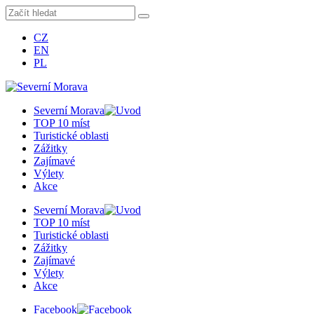
CZ
EN
PL
Severní Morava
TOP 10 míst
Turistické oblasti
Zážitky
Zajímavé
Výlety
Akce
Severní Morava
TOP 10 míst
Turistické oblasti
Zážitky
Zajímavé
Výlety
Akce
Facebook