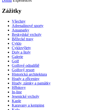
Domů
Experiences
Zážitky
Všechny
Adrenalinové sporty
Aquaparky
Beskydské vrcholy
Běžecké trasy
Cyklo
Cyklovýlety
Doly a štoly
Galerie
Golf
Golfové odpaliště
Golfový resort
Historická architektura
Hrady a zříceniny
Hrady, zámky a památky
Hřbitovy
In-line
Jesenické vrcholy
Kaple
Karavany a kemping
Kolo