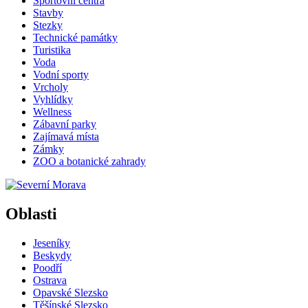
Sportovní centra
Stavby
Stezky
Technické památky
Turistika
Voda
Vodní sporty
Vrcholy
Vyhlídky
Wellness
Zábavní parky
Zajímavá místa
Zámky
ZOO a botanické zahrady
Oblasti
Jeseníky
Beskydy
Poodří
Ostrava
Opavské Slezsko
Těšínské Slezsko