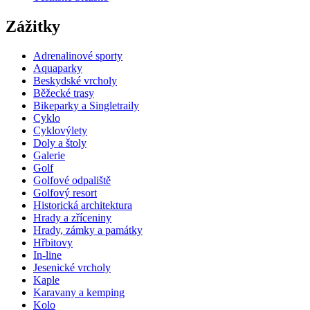
Zážitky
Adrenalinové sporty
Aquaparky
Beskydské vrcholy
Běžecké trasy
Bikeparky a Singletraily
Cyklo
Cyklovýlety
Doly a štoly
Galerie
Golf
Golfové odpaliště
Golfový resort
Historická architektura
Hrady a zříceniny
Hrady, zámky a památky
Hřbitovy
In-line
Jesenické vrcholy
Kaple
Karavany a kemping
Kolo