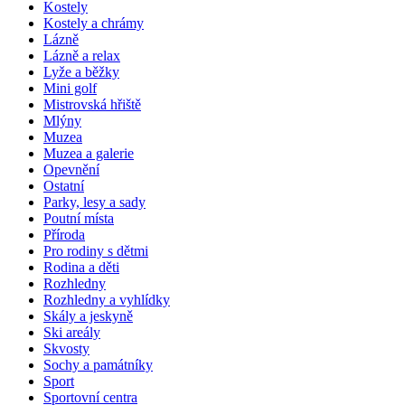
Kostely
Kostely a chrámy
Lázně
Lázně a relax
Lyže a běžky
Mini golf
Mistrovská hřiště
Mlýny
Muzea
Muzea a galerie
Opevnění
Ostatní
Parky, lesy a sady
Poutní místa
Příroda
Pro rodiny s dětmi
Rodina a děti
Rozhledny
Rozhledny a vyhlídky
Skály a jeskyně
Ski areály
Skvosty
Sochy a památníky
Sport
Sportovní centra