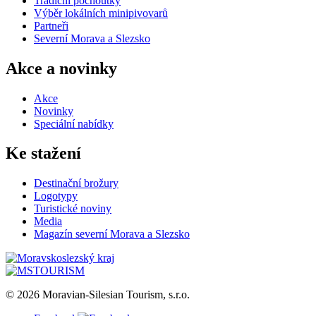
Tradiční pochoutky
Výběr lokálních minipivovarů
Partneři
Severní Morava a Slezsko
Akce a novinky
Akce
Novinky
Speciální nabídky
Ke stažení
Destinační brožury
Logotypy
Turistické noviny
Media
Magazín severní Morava a Slezsko
© 2026 Moravian-Silesian Tourism, s.r.o.