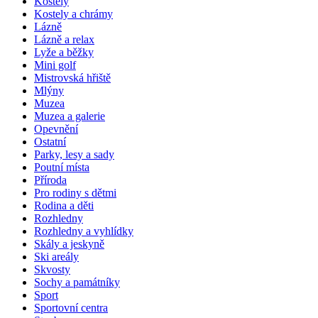
Kostely
Kostely a chrámy
Lázně
Lázně a relax
Lyže a běžky
Mini golf
Mistrovská hřiště
Mlýny
Muzea
Muzea a galerie
Opevnění
Ostatní
Parky, lesy a sady
Poutní místa
Příroda
Pro rodiny s dětmi
Rodina a děti
Rozhledny
Rozhledny a vyhlídky
Skály a jeskyně
Ski areály
Skvosty
Sochy a památníky
Sport
Sportovní centra