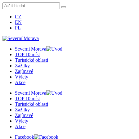
CZ
EN
PL
Severní Morava
TOP 10 míst
Turistické oblasti
Zážitky
Zajímavé
Výlety
Akce
Severní Morava
TOP 10 míst
Turistické oblasti
Zážitky
Zajímavé
Výlety
Akce
Facebook