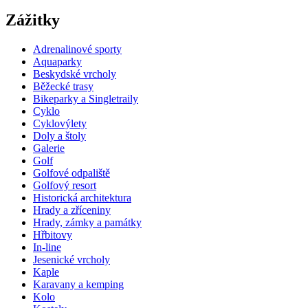
Zážitky
Adrenalinové sporty
Aquaparky
Beskydské vrcholy
Běžecké trasy
Bikeparky a Singletraily
Cyklo
Cyklovýlety
Doly a štoly
Galerie
Golf
Golfové odpaliště
Golfový resort
Historická architektura
Hrady a zříceniny
Hrady, zámky a památky
Hřbitovy
In-line
Jesenické vrcholy
Kaple
Karavany a kemping
Kolo