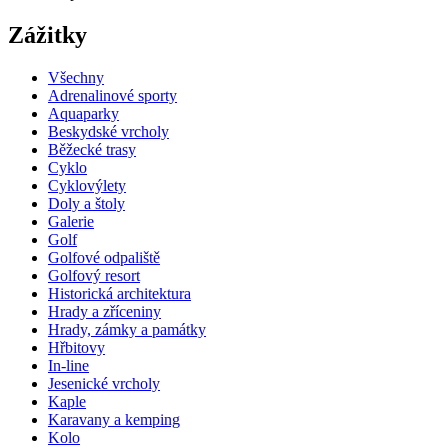
Zážitky
Všechny
Adrenalinové sporty
Aquaparky
Beskydské vrcholy
Běžecké trasy
Cyklo
Cyklovýlety
Doly a štoly
Galerie
Golf
Golfové odpaliště
Golfový resort
Historická architektura
Hrady a zříceniny
Hrady, zámky a památky
Hřbitovy
In-line
Jesenické vrcholy
Kaple
Karavany a kemping
Kolo