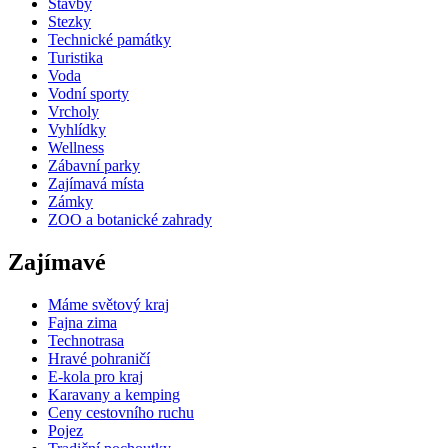
Stavby
Stezky
Technické památky
Turistika
Voda
Vodní sporty
Vrcholy
Vyhlídky
Wellness
Zábavní parky
Zajímavá místa
Zámky
ZOO a botanické zahrady
Zajímavé
Máme světový kraj
Fajna zima
Technotrasa
Hravé pohraničí
E-kola pro kraj
Karavany a kemping
Ceny cestovního ruchu
Pojez