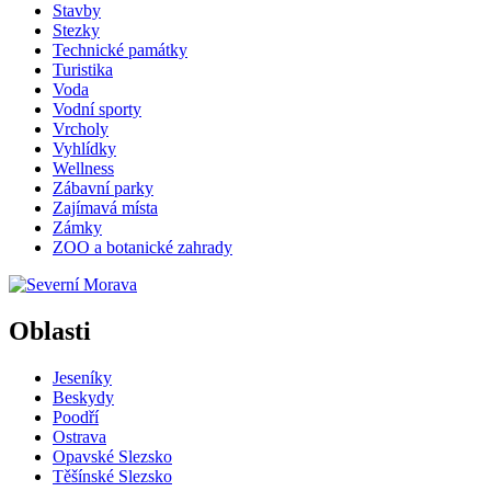
Stavby
Stezky
Technické památky
Turistika
Voda
Vodní sporty
Vrcholy
Vyhlídky
Wellness
Zábavní parky
Zajímavá místa
Zámky
ZOO a botanické zahrady
Oblasti
Jeseníky
Beskydy
Poodří
Ostrava
Opavské Slezsko
Těšínské Slezsko