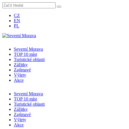
CZ
EN
PL
Severní Morava
TOP 10 míst
Turistické oblasti
Zážitky
Zajímavé
Výlety
Akce
Severní Morava
TOP 10 míst
Turistické oblasti
Zážitky
Zajímavé
Výlety
Akce