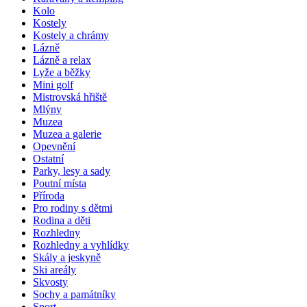
Kolo
Kostely
Kostely a chrámy
Lázně
Lázně a relax
Lyže a běžky
Mini golf
Mistrovská hřiště
Mlýny
Muzea
Muzea a galerie
Opevnění
Ostatní
Parky, lesy a sady
Poutní místa
Příroda
Pro rodiny s dětmi
Rodina a děti
Rozhledny
Rozhledny a vyhlídky
Skály a jeskyně
Ski areály
Skvosty
Sochy a památníky
Sport