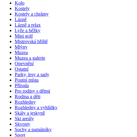
Kolo
Kostely
Kostely a chrámy
Lázně
Lázně a relax
Lyže a běžky
Mini golf
Mistrovská hřiště
Mlýny
Muzea
Muzea a galerie
Opevnění
Ostatní
Parky, lesy a sady
Poutní místa
Příroda
Pro rodiny s dětmi
Rodina a děti
Rozhledny
Rozhledny a vyhlídky
Skály a jeskyně
Ski areály
Skvosty
Sochy a památníky
Sport