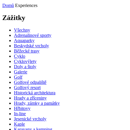
Domů
Experiences
Zážitky
Všechny
Adrenalinové sporty
Aquaparky
Beskydské vrcholy
Běžecké trasy
Cyklo
Cyklovýlety
Doly a štoly
Galerie
Golf
Golfové odpaliště
Golfový resort
Historická architektura
Hrady a zříceniny
Hrady, zámky a památky
Hřbitovy
In-line
Jesenické vrcholy
Kaple
Karavany a kemping