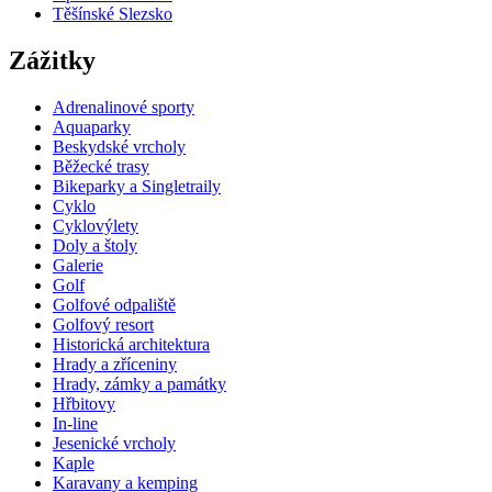
Těšínské Slezsko
Zážitky
Adrenalinové sporty
Aquaparky
Beskydské vrcholy
Běžecké trasy
Bikeparky a Singletraily
Cyklo
Cyklovýlety
Doly a štoly
Galerie
Golf
Golfové odpaliště
Golfový resort
Historická architektura
Hrady a zříceniny
Hrady, zámky a památky
Hřbitovy
In-line
Jesenické vrcholy
Kaple
Karavany a kemping