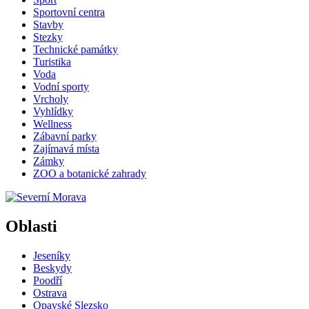
Sportovní centra
Stavby
Stezky
Technické památky
Turistika
Voda
Vodní sporty
Vrcholy
Vyhlídky
Wellness
Zábavní parky
Zajímavá místa
Zámky
ZOO a botanické zahrady
Oblasti
Jeseníky
Beskydy
Poodří
Ostrava
Opavské Slezsko