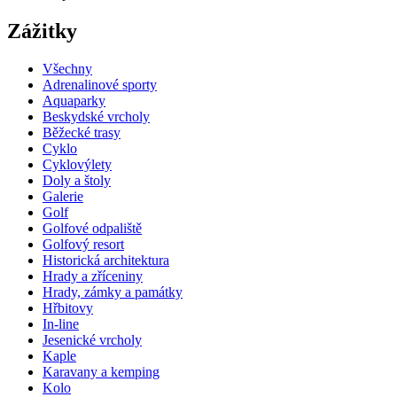
Zážitky
Všechny
Adrenalinové sporty
Aquaparky
Beskydské vrcholy
Běžecké trasy
Cyklo
Cyklovýlety
Doly a štoly
Galerie
Golf
Golfové odpaliště
Golfový resort
Historická architektura
Hrady a zříceniny
Hrady, zámky a památky
Hřbitovy
In-line
Jesenické vrcholy
Kaple
Karavany a kemping
Kolo