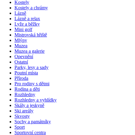
Kostely
Kostely a chrámy
Lázně
Lázně a relax
Lyže a běžky
Mini golf
Mistrovská hřiště
Mlýny
Muzea
Muzea a galerie
Opevnění
Ostatní
Parky, lesy a sady
Poutní místa
Příroda
Pro rodiny s dětmi
Rodina a děti
Rozhledny
Rozhledny a vyhlídky
Skály a jeskyně
Ski areály
Skvosty
Sochy a památníky
Sport
Sportovní centra