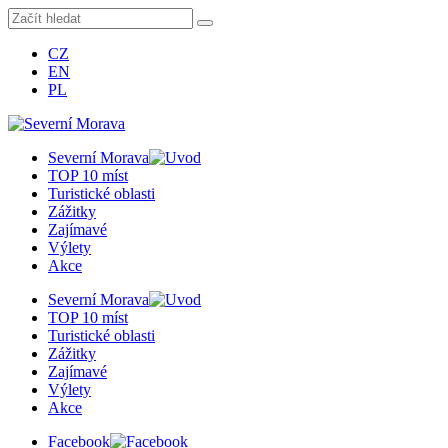
CZ
EN
PL
Severní Morava
TOP 10 míst
Turistické oblasti
Zážitky
Zajímavé
Výlety
Akce
Severní Morava
TOP 10 míst
Turistické oblasti
Zážitky
Zajímavé
Výlety
Akce
Facebook