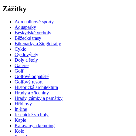
Zážitky
Adrenalinové sporty
Aquaparky
Beskydské vrcholy
Běžecké trasy
Bikeparky a Singletraily
Cyklo
Cyklovýlety
Doly a štoly
Galerie
Golf
Golfové odpaliště
Golfový resort
Historická architektura
Hrady a zříceniny
Hrady, zámky a památky
Hřbitovy
In-line
Jesenické vrcholy
Kaple
Karavany a kemping
Kolo