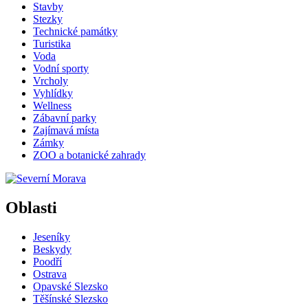
Stavby
Stezky
Technické památky
Turistika
Voda
Vodní sporty
Vrcholy
Vyhlídky
Wellness
Zábavní parky
Zajímavá místa
Zámky
ZOO a botanické zahrady
Oblasti
Jeseníky
Beskydy
Poodří
Ostrava
Opavské Slezsko
Těšínské Slezsko