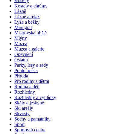
Kostely
Kostely a chrámy
Lázně
Lázně a relax
Lyže a běžky
Mini golf
Mistrovská hřiště
Mlýny
Muzea
Muzea a galerie
Opevnění
Ostatní
Parky, lesy a sady
Poutní místa
Příroda
Pro rodiny s dětmi
Rodina a děti
Rozhledny
Rozhledny a vyhlídky
Skály a jeskyně
Ski areály
Skvosty
Sochy a památníky
Sport
Sportovní centra