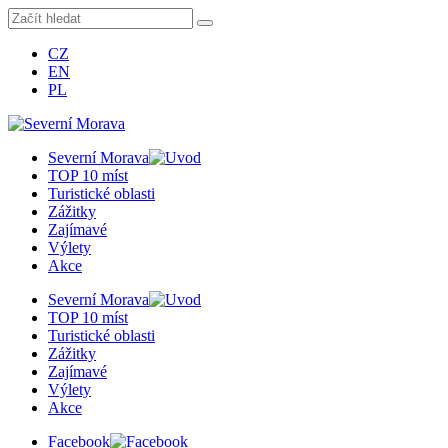
CZ
EN
PL
Severní Morava
TOP 10 míst
Turistické oblasti
Zážitky
Zajímavé
Výlety
Akce
Severní Morava
TOP 10 míst
Turistické oblasti
Zážitky
Zajímavé
Výlety
Akce
Facebook