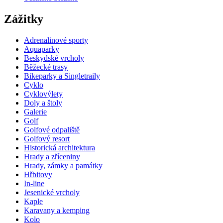
Zážitky
Adrenalinové sporty
Aquaparky
Beskydské vrcholy
Běžecké trasy
Bikeparky a Singletraily
Cyklo
Cyklovýlety
Doly a štoly
Galerie
Golf
Golfové odpaliště
Golfový resort
Historická architektura
Hrady a zříceniny
Hrady, zámky a památky
Hřbitovy
In-line
Jesenické vrcholy
Kaple
Karavany a kemping
Kolo