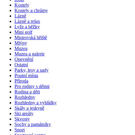
Kostely
Kostely a chrámy
Lázně
Lázně a relax
Lyže a běžky
Mini golf
Mistrovská hřiště
Mlýny
Muzea
Muzea a galerie
Opevnění
Ostatní
Parky, lesy a sady
Poutní místa
Příroda
Pro rodiny s dětmi
Rodina a děti
Rozhledny
Rozhledny a vyhlídky
Skály a jeskyně
Ski areály
Skvosty
Sochy a památníky
Sport