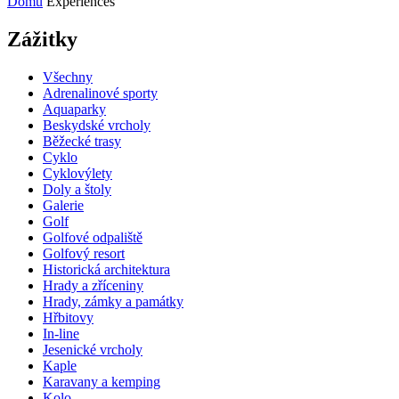
Domů
Experiences
Zážitky
Všechny
Adrenalinové sporty
Aquaparky
Beskydské vrcholy
Běžecké trasy
Cyklo
Cyklovýlety
Doly a štoly
Galerie
Golf
Golfové odpaliště
Golfový resort
Historická architektura
Hrady a zříceniny
Hrady, zámky a památky
Hřbitovy
In-line
Jesenické vrcholy
Kaple
Karavany a kemping
Kolo