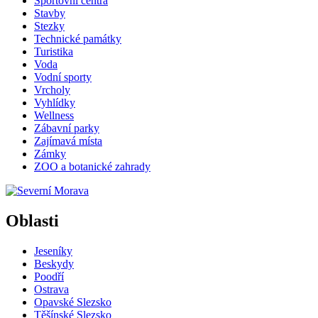
Sportovní centra
Stavby
Stezky
Technické památky
Turistika
Voda
Vodní sporty
Vrcholy
Vyhlídky
Wellness
Zábavní parky
Zajímavá místa
Zámky
ZOO a botanické zahrady
Oblasti
Jeseníky
Beskydy
Poodří
Ostrava
Opavské Slezsko
Těšínské Slezsko