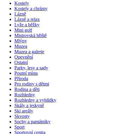
Kostely
Kostely a chrámy
Lázně
Lázně a relax
Lyže a běžky
Mini golf
Mistrovská hřiště
Mlýny
Muzea
Muzea a galerie
Opevnění
Ostatní
Parky, lesy a sady
Poutní místa
Příroda
Pro rodiny s dětmi
Rodina a děti
Rozhledny
Rozhledny a vyhlídky
Skály a jeskyně
Ski areály
Skvosty
Sochy a památníky
Sport
Sportovní centra