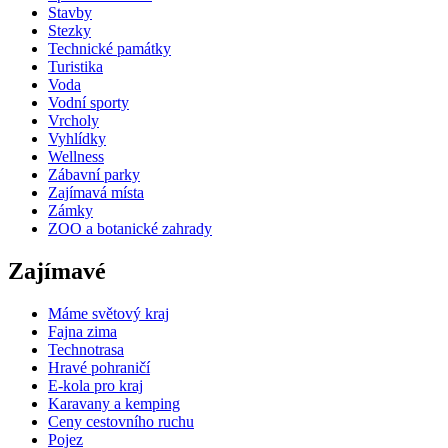
Stavby
Stezky
Technické památky
Turistika
Voda
Vodní sporty
Vrcholy
Vyhlídky
Wellness
Zábavní parky
Zajímavá místa
Zámky
ZOO a botanické zahrady
Zajímavé
Máme světový kraj
Fajna zima
Technotrasa
Hravé pohraničí
E-kola pro kraj
Karavany a kemping
Ceny cestovního ruchu
Pojez