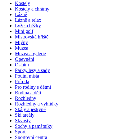
Kostely
Kostely a chrámy
Lázně
Lázně a relax
Lyže a běžky
Mini golf
Mistrovská hřiště
Mlýny
Muzea
Muzea a galerie
Opevnění
Ostatní
Parky, lesy a sady
Poutní místa
Příroda
Pro rodiny s dětmi
Rodina a děti
Rozhledny
Rozhledny a vyhlídky
Skály a jeskyně
Ski areály
Skvosty
Sochy a památníky
Sport
Sportovní centra