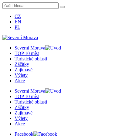
CZ
EN
PL
Severní Morava
TOP 10 míst
Turistické oblasti
Zážitky
Zajímavé
Výlety
Akce
Severní Morava
TOP 10 míst
Turistické oblasti
Zážitky
Zajímavé
Výlety
Akce
Facebook