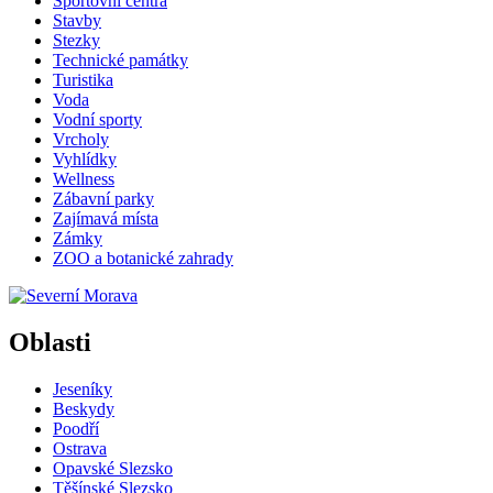
Sportovní centra
Stavby
Stezky
Technické památky
Turistika
Voda
Vodní sporty
Vrcholy
Vyhlídky
Wellness
Zábavní parky
Zajímavá místa
Zámky
ZOO a botanické zahrady
Oblasti
Jeseníky
Beskydy
Poodří
Ostrava
Opavské Slezsko
Těšínské Slezsko