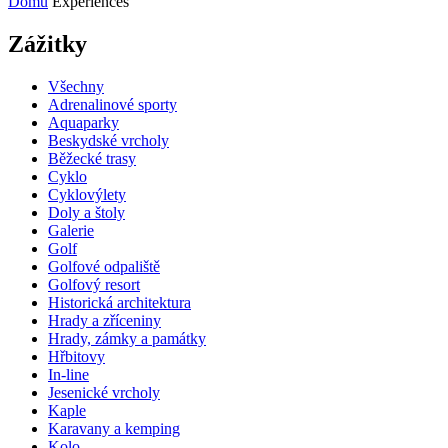
Domů
Experiences
Zážitky
Všechny
Adrenalinové sporty
Aquaparky
Beskydské vrcholy
Běžecké trasy
Cyklo
Cyklovýlety
Doly a štoly
Galerie
Golf
Golfové odpaliště
Golfový resort
Historická architektura
Hrady a zříceniny
Hrady, zámky a památky
Hřbitovy
In-line
Jesenické vrcholy
Kaple
Karavany a kemping
Kolo