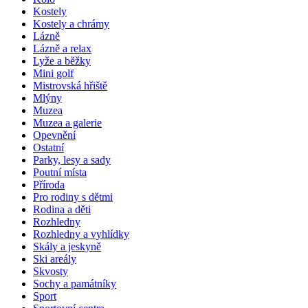
Kostely
Kostely a chrámy
Lázně
Lázně a relax
Lyže a běžky
Mini golf
Mistrovská hřiště
Mlýny
Muzea
Muzea a galerie
Opevnění
Ostatní
Parky, lesy a sady
Poutní místa
Příroda
Pro rodiny s dětmi
Rodina a děti
Rozhledny
Rozhledny a vyhlídky
Skály a jeskyně
Ski areály
Skvosty
Sochy a památníky
Sport