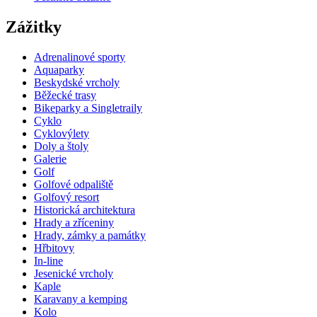
Zážitky
Adrenalinové sporty
Aquaparky
Beskydské vrcholy
Běžecké trasy
Bikeparky a Singletraily
Cyklo
Cyklovýlety
Doly a štoly
Galerie
Golf
Golfové odpaliště
Golfový resort
Historická architektura
Hrady a zříceniny
Hrady, zámky a památky
Hřbitovy
In-line
Jesenické vrcholy
Kaple
Karavany a kemping
Kolo