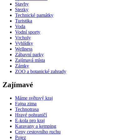
Stavby
Stezky
Technické památky
Turistika
Voda
Vodní sporty
Vrcholy
Vyhlídky
Wellness
Zábavní parky
Zajímavá místa
Zámky
ZOO a botanické zahrady
Zajímavé
Máme světový kraj
Fajna zima
Technotrasa
Hravé pohraničí
E-kola pro kraj
Karavany a kemping
Ceny cestovního ruchu
Pojez