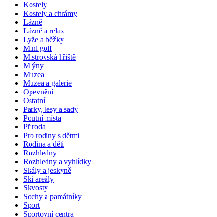
Kostely
Kostely a chrámy
Lázně
Lázně a relax
Lyže a běžky
Mini golf
Mistrovská hřiště
Mlýny
Muzea
Muzea a galerie
Opevnění
Ostatní
Parky, lesy a sady
Poutní místa
Příroda
Pro rodiny s dětmi
Rodina a děti
Rozhledny
Rozhledny a vyhlídky
Skály a jeskyně
Ski areály
Skvosty
Sochy a památníky
Sport
Sportovní centra