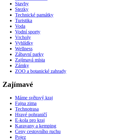
Stavby
Stezky
Technické památky
Turistika
Voda
Vodní sporty
Vrcholy
Vyhlídky
Wellness
Zábavní parky
Zajímavá místa
Zámky
ZOO a botanické zahrady
Zajímavé
Máme světový kraj
Fajna zima
Technotrasa
Hravé pohraničí
E-kola pro kraj
Karavany a kemping
Ceny cestovního ruchu
Pojez