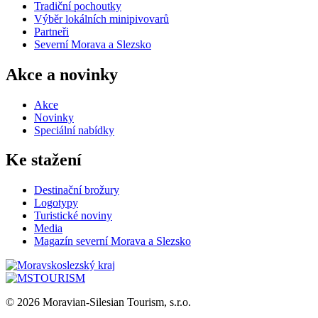
Tradiční pochoutky
Výběr lokálních minipivovarů
Partneři
Severní Morava a Slezsko
Akce a novinky
Akce
Novinky
Speciální nabídky
Ke stažení
Destinační brožury
Logotypy
Turistické noviny
Media
Magazín severní Morava a Slezsko
© 2026 Moravian-Silesian Tourism, s.r.o.