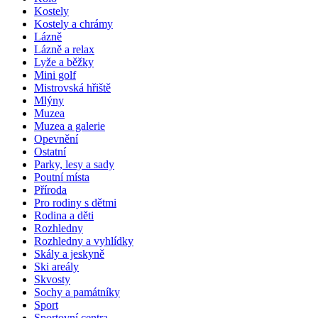
Kostely
Kostely a chrámy
Lázně
Lázně a relax
Lyže a běžky
Mini golf
Mistrovská hřiště
Mlýny
Muzea
Muzea a galerie
Opevnění
Ostatní
Parky, lesy a sady
Poutní místa
Příroda
Pro rodiny s dětmi
Rodina a děti
Rozhledny
Rozhledny a vyhlídky
Skály a jeskyně
Ski areály
Skvosty
Sochy a památníky
Sport
Sportovní centra