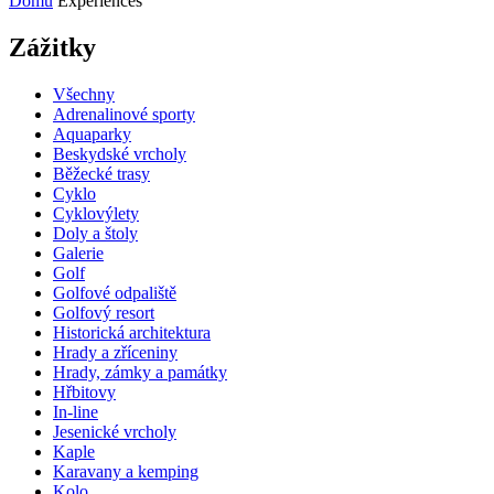
Domů
Experiences
Zážitky
Všechny
Adrenalinové sporty
Aquaparky
Beskydské vrcholy
Běžecké trasy
Cyklo
Cyklovýlety
Doly a štoly
Galerie
Golf
Golfové odpaliště
Golfový resort
Historická architektura
Hrady a zříceniny
Hrady, zámky a památky
Hřbitovy
In-line
Jesenické vrcholy
Kaple
Karavany a kemping
Kolo