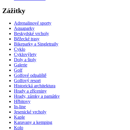
Zážitky
Adrenalinové sporty
Aquaparky
Beskydské vrcholy
Běžecké trasy
Bikeparky a Singletraily
Cyklo
Cyklovýlety
Doly a štoly
Galerie
Golf
Golfové odpaliště
Golfový resort
Historická architektura
Hrady a zříceniny
Hrady, zámky a památky
Hřbitovy
In-line
Jesenické vrcholy
Kaple
Karavany a kemping
Kolo