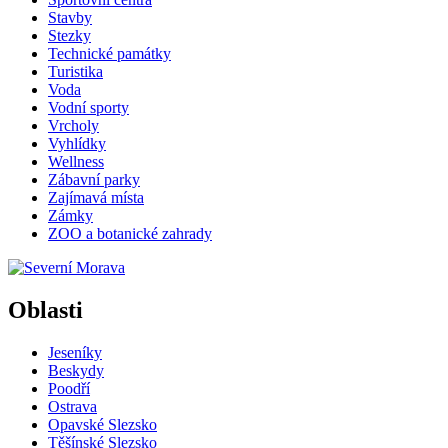
Stavby
Stezky
Technické památky
Turistika
Voda
Vodní sporty
Vrcholy
Vyhlídky
Wellness
Zábavní parky
Zajímavá místa
Zámky
ZOO a botanické zahrady
Oblasti
Jeseníky
Beskydy
Poodří
Ostrava
Opavské Slezsko
Těšínské Slezsko