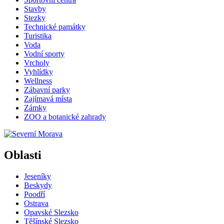
Stavby
Stezky
Technické památky
Turistika
Voda
Vodní sporty
Vrcholy
Vyhlídky
Wellness
Zábavní parky
Zajímavá místa
Zámky
ZOO a botanické zahrady
Oblasti
Jeseníky
Beskydy
Poodří
Ostrava
Opavské Slezsko
Těšínské Slezsko