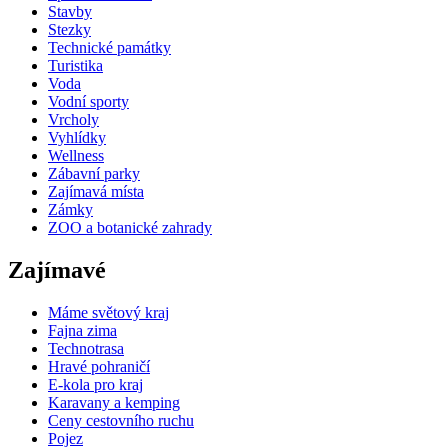
Stavby
Stezky
Technické památky
Turistika
Voda
Vodní sporty
Vrcholy
Vyhlídky
Wellness
Zábavní parky
Zajímavá místa
Zámky
ZOO a botanické zahrady
Zajímavé
Máme světový kraj
Fajna zima
Technotrasa
Hravé pohraničí
E-kola pro kraj
Karavany a kemping
Ceny cestovního ruchu
Pojez