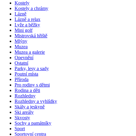
Kostely
Kostely a chrámy
Lázně
Lázně a relax
Lyže a běžky
Mini golf
Mistrovská hřiště
Mlýny
Muzea
Muzea a galerie
Opevnění
Ostatní
Parky, lesy a sady
Poutní místa
Příroda
Pro rodiny s dětmi
Rodina a děti
Rozhledny
Rozhledny a vyhlídky
Skály a jeskyně
Ski areály
Skvosty
Sochy a památníky
Sport
Sportovní centra