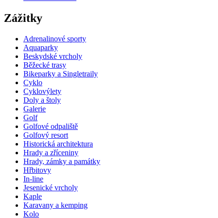
Zážitky
Adrenalinové sporty
Aquaparky
Beskydské vrcholy
Běžecké trasy
Bikeparky a Singletraily
Cyklo
Cyklovýlety
Doly a štoly
Galerie
Golf
Golfové odpaliště
Golfový resort
Historická architektura
Hrady a zříceniny
Hrady, zámky a památky
Hřbitovy
In-line
Jesenické vrcholy
Kaple
Karavany a kemping
Kolo