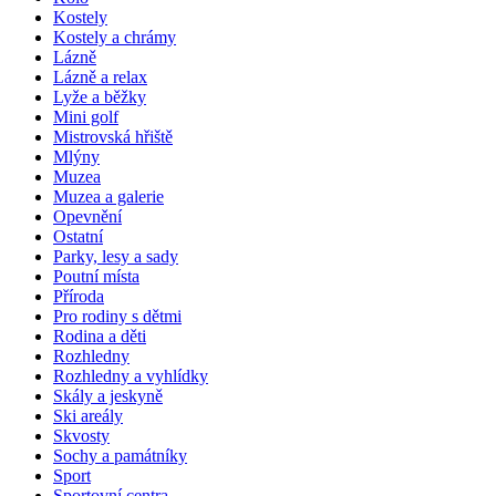
Kostely
Kostely a chrámy
Lázně
Lázně a relax
Lyže a běžky
Mini golf
Mistrovská hřiště
Mlýny
Muzea
Muzea a galerie
Opevnění
Ostatní
Parky, lesy a sady
Poutní místa
Příroda
Pro rodiny s dětmi
Rodina a děti
Rozhledny
Rozhledny a vyhlídky
Skály a jeskyně
Ski areály
Skvosty
Sochy a památníky
Sport
Sportovní centra