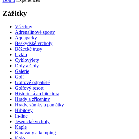
Domů
Experiences
Zážitky
Všechny
Adrenalinové sporty
Aquaparky
Beskydské vrcholy
Běžecké trasy
Cyklo
Cyklovýlety
Doly a štoly
Galerie
Golf
Golfové odpaliště
Golfový resort
Historická architektura
Hrady a zříceniny
Hrady, zámky a památky
Hřbitovy
In-line
Jesenické vrcholy
Kaple
Karavany a kemping
Kolo