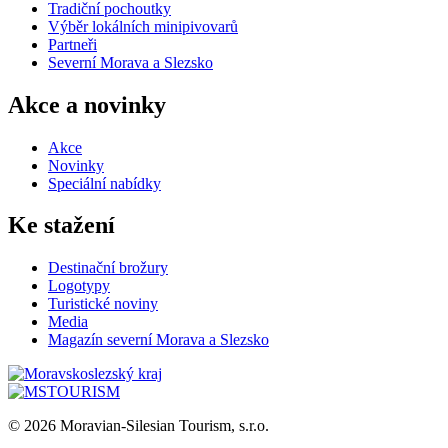
Tradiční pochoutky
Výběr lokálních minipivovarů
Partneři
Severní Morava a Slezsko
Akce a novinky
Akce
Novinky
Speciální nabídky
Ke stažení
Destinační brožury
Logotypy
Turistické noviny
Media
Magazín severní Morava a Slezsko
© 2026 Moravian-Silesian Tourism, s.r.o.