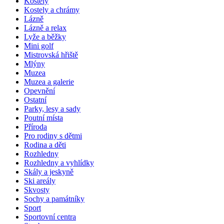
Kostely
Kostely a chrámy
Lázně
Lázně a relax
Lyže a běžky
Mini golf
Mistrovská hřiště
Mlýny
Muzea
Muzea a galerie
Opevnění
Ostatní
Parky, lesy a sady
Poutní místa
Příroda
Pro rodiny s dětmi
Rodina a děti
Rozhledny
Rozhledny a vyhlídky
Skály a jeskyně
Ski areály
Skvosty
Sochy a památníky
Sport
Sportovní centra