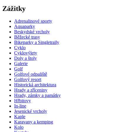
Zážitky
Adrenalinové sporty
Aquaparky
Beskydské vrcholy
Běžecké trasy
Bikeparky a Singletraily
Cyklo
Cyklovýlety
Doly a štoly
Galerie
Golf
Golfové odpaliště
Golfový resort
Historická architektura
Hrady a zříceniny
Hrady, zámky a památky
Hřbitovy
In-line
Jesenické vrcholy
Kaple
Karavany a kemping
Kolo