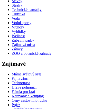
Stavby
Stezky
Technické památky
Turistika
Voda
Vodní sporty
Vrcholy
Vyhlídky
Wellness
Zábavní parky
Zajímavá místa
Zámky
ZOO a botanické zahrady
Zajímavé
Máme světový kraj
Fajna zima
Technotrasa
Hravé pohraničí
E-kola pro kraj
Karavany a kemping
Ceny cestovního ruchu
Pojez