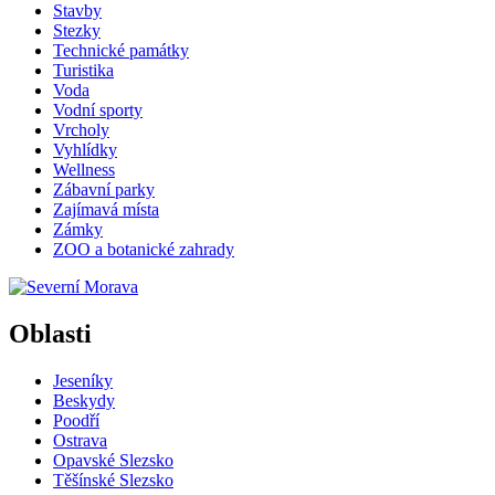
Stavby
Stezky
Technické památky
Turistika
Voda
Vodní sporty
Vrcholy
Vyhlídky
Wellness
Zábavní parky
Zajímavá místa
Zámky
ZOO a botanické zahrady
Oblasti
Jeseníky
Beskydy
Poodří
Ostrava
Opavské Slezsko
Těšínské Slezsko