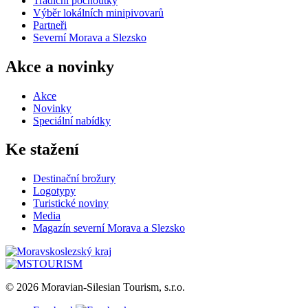
Tradiční pochoutky
Výběr lokálních minipivovarů
Partneři
Severní Morava a Slezsko
Akce a novinky
Akce
Novinky
Speciální nabídky
Ke stažení
Destinační brožury
Logotypy
Turistické noviny
Media
Magazín severní Morava a Slezsko
© 2026 Moravian-Silesian Tourism, s.r.o.