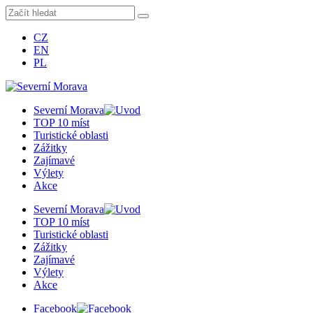
CZ
EN
PL
Severní Morava
TOP 10 míst
Turistické oblasti
Zážitky
Zajímavé
Výlety
Akce
Severní Morava
TOP 10 míst
Turistické oblasti
Zážitky
Zajímavé
Výlety
Akce
Facebook