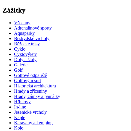
Zážitky
Všechny
Adrenalinové sporty
Aquaparky
Beskydské vrcholy
Běžecké trasy
Cyklo
Cyklovýlety
Doly a štoly
Galerie
Golf
Golfové odpaliště
Golfový resort
Historická architektura
Hrady a zříceniny
Hrady, zámky a památky
Hřbitovy
In-line
Jesenické vrcholy
Kaple
Karavany a kemping
Kolo