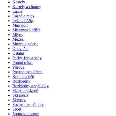
Kostely
Kostely a chrámy
Lázně
Lázně a relax
Lyže a běžky
Mini golf
Mistrovská hřiště
Mlýny
Muzea
Muzea a galerie
Opevnění
Ostatní
Parky, lesy a sady
Poutní místa
Příroda
Pro rodiny s dětmi
Rodina a děti
Rozhledny
Rozhledny a vyhlídky
Skály a jeskyně
Ski areály
Skvosty
Sochy a památníky
Sport
Sportovní centra