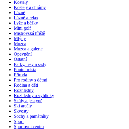
Kostely
Kostely a chrámy
Lázně
Lázně a relax
Lyže a běžky
Mini golf
Mistrovská hřiště
Mlýny
Muzea
Muzea a galerie
Opevnění
Ostatní
Parky, lesy a sady
Poutní místa
Příroda
Pro rodiny s dětmi
Rodina a děti
Rozhledny
Rozhledny a vyhlídky
Skály a jeskyně
Ski areály
Skvosty
Sochy a památníky
Sport
Sportovní centra