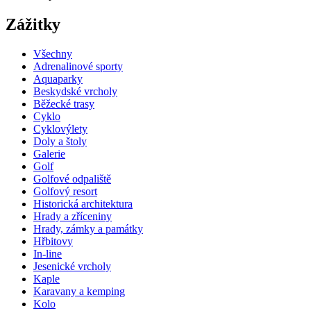
Zážitky
Všechny
Adrenalinové sporty
Aquaparky
Beskydské vrcholy
Běžecké trasy
Cyklo
Cyklovýlety
Doly a štoly
Galerie
Golf
Golfové odpaliště
Golfový resort
Historická architektura
Hrady a zříceniny
Hrady, zámky a památky
Hřbitovy
In-line
Jesenické vrcholy
Kaple
Karavany a kemping
Kolo