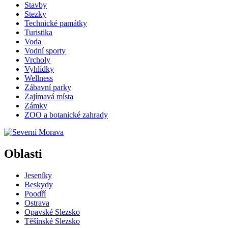
Stavby
Stezky
Technické památky
Turistika
Voda
Vodní sporty
Vrcholy
Vyhlídky
Wellness
Zábavní parky
Zajímavá místa
Zámky
ZOO a botanické zahrady
Oblasti
Jeseníky
Beskydy
Poodří
Ostrava
Opavské Slezsko
Těšínské Slezsko