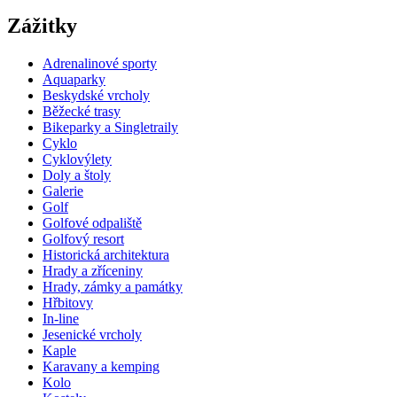
Zážitky
Adrenalinové sporty
Aquaparky
Beskydské vrcholy
Běžecké trasy
Bikeparky a Singletraily
Cyklo
Cyklovýlety
Doly a štoly
Galerie
Golf
Golfové odpaliště
Golfový resort
Historická architektura
Hrady a zříceniny
Hrady, zámky a památky
Hřbitovy
In-line
Jesenické vrcholy
Kaple
Karavany a kemping
Kolo