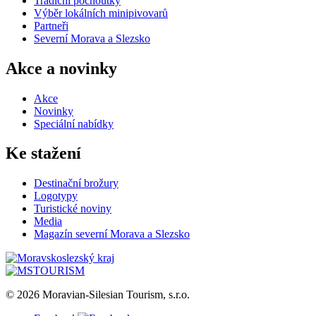
Tradiční pochoutky
Výběr lokálních minipivovarů
Partneři
Severní Morava a Slezsko
Akce a novinky
Akce
Novinky
Speciální nabídky
Ke stažení
Destinační brožury
Logotypy
Turistické noviny
Media
Magazín severní Morava a Slezsko
© 2026 Moravian-Silesian Tourism, s.r.o.