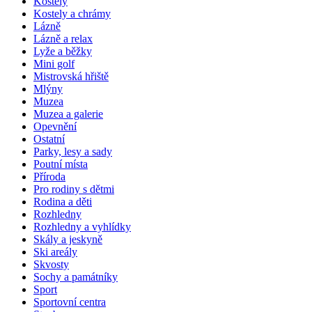
Kostely
Kostely a chrámy
Lázně
Lázně a relax
Lyže a běžky
Mini golf
Mistrovská hřiště
Mlýny
Muzea
Muzea a galerie
Opevnění
Ostatní
Parky, lesy a sady
Poutní místa
Příroda
Pro rodiny s dětmi
Rodina a děti
Rozhledny
Rozhledny a vyhlídky
Skály a jeskyně
Ski areály
Skvosty
Sochy a památníky
Sport
Sportovní centra