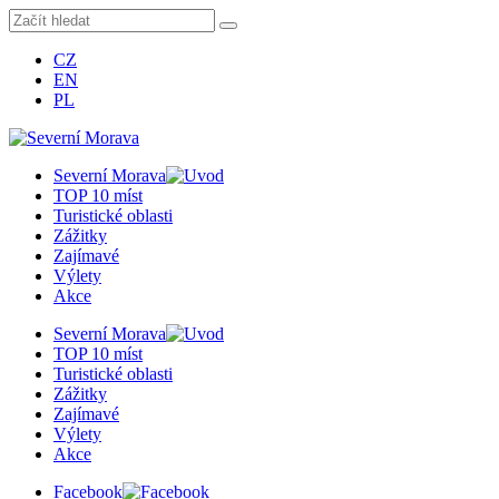
CZ
EN
PL
Severní Morava
TOP 10 míst
Turistické oblasti
Zážitky
Zajímavé
Výlety
Akce
Severní Morava
TOP 10 míst
Turistické oblasti
Zážitky
Zajímavé
Výlety
Akce
Facebook