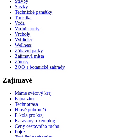
Stavby
Stezky
Technické památky
Turistika
Voda
Vodní sporty
Vrcholy
Vyhlídky
Wellness
Zábavní parky
Zajímavá místa
Zámky
ZOO a botanické zahrady
Zajímavé
Máme světový kraj
Fajna zima
Technotrasa
Hravé pohraničí
E-kola pro kraj
Karavany a kemping
Ceny cestovního ruchu
Pojez