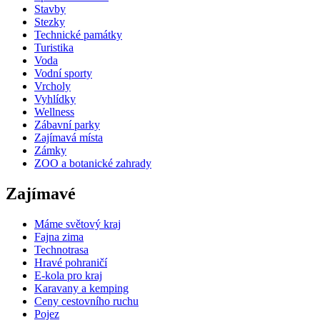
Stavby
Stezky
Technické památky
Turistika
Voda
Vodní sporty
Vrcholy
Vyhlídky
Wellness
Zábavní parky
Zajímavá místa
Zámky
ZOO a botanické zahrady
Zajímavé
Máme světový kraj
Fajna zima
Technotrasa
Hravé pohraničí
E-kola pro kraj
Karavany a kemping
Ceny cestovního ruchu
Pojez