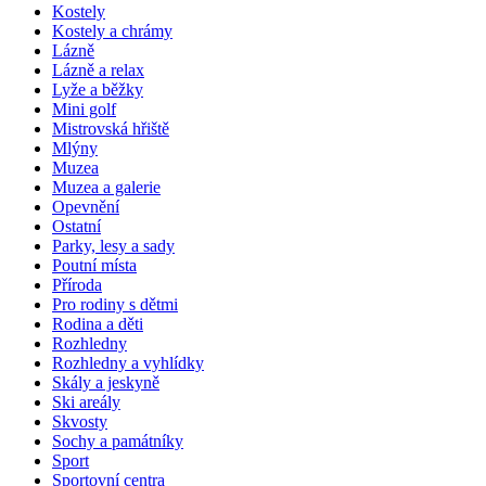
Kostely
Kostely a chrámy
Lázně
Lázně a relax
Lyže a běžky
Mini golf
Mistrovská hřiště
Mlýny
Muzea
Muzea a galerie
Opevnění
Ostatní
Parky, lesy a sady
Poutní místa
Příroda
Pro rodiny s dětmi
Rodina a děti
Rozhledny
Rozhledny a vyhlídky
Skály a jeskyně
Ski areály
Skvosty
Sochy a památníky
Sport
Sportovní centra