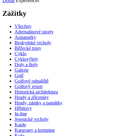
Domů
Experiences
Zážitky
Všechny
Adrenalinové sporty
Aquaparky
Beskydské vrcholy
Běžecké trasy
Cyklo
Cyklovýlety
Doly a štoly
Galerie
Golf
Golfové odpaliště
Golfový resort
Historická architektura
Hrady a zříceniny
Hrady, zámky a památky
Hřbitovy
In-line
Jesenické vrcholy
Kaple
Karavany a kemping
Kolo