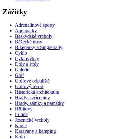
Zážitky
Adrenalinové sporty
Aquaparky
Beskydské vrcholy
Běžecké trasy
Bikeparky a Singletraily
Cyklo
Cyklovýlety
Doly a štoly
Galerie
Golf
Golfové odpaliště
Golfový resort
Historická architektura
Hrady a zříceniny
Hrady, zámky a památky
Hřbitovy
In-line
Jesenické vrcholy
Kaple
Karavany a kemping
Kolo