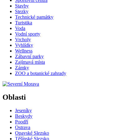
Sportovní centra
Stavby
Stezky
Technické památky
Turistika
Voda
Vodní sporty
Vrcholy
Vyhlídky
Wellness
Zábavní parky
Zajímavá místa
Zámky
ZOO a botanické zahrady
Oblasti
Jeseníky
Beskydy
Poodří
Ostrava
Opavské Slezsko
Těšínské Slezsko