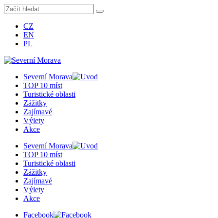
CZ
EN
PL
Severní Morava
TOP 10 míst
Turistické oblasti
Zážitky
Zajímavé
Výlety
Akce
Severní Morava
TOP 10 míst
Turistické oblasti
Zážitky
Zajímavé
Výlety
Akce
Facebook