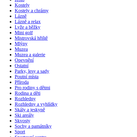
Kostely
Kostely a chrámy
Lázně
Lázně a relax
Lyže a běžky
Mini golf
Mistrovská hřiště
Mlýny
Muzea
Muzea a galerie
Opevnění
Ostatní
Parky, lesy a sady
Poutní místa
Příroda
Pro rodiny s dětmi
Rodina a děti
Rozhledny
Rozhledny a vyhlídky
Skály a jeskyně
Ski areály
Skvosty
Sochy a památníky
Sport