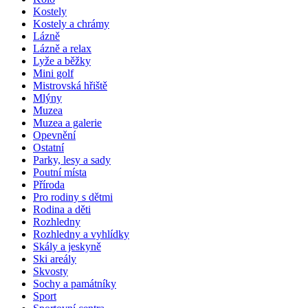
Kostely
Kostely a chrámy
Lázně
Lázně a relax
Lyže a běžky
Mini golf
Mistrovská hřiště
Mlýny
Muzea
Muzea a galerie
Opevnění
Ostatní
Parky, lesy a sady
Poutní místa
Příroda
Pro rodiny s dětmi
Rodina a děti
Rozhledny
Rozhledny a vyhlídky
Skály a jeskyně
Ski areály
Skvosty
Sochy a památníky
Sport