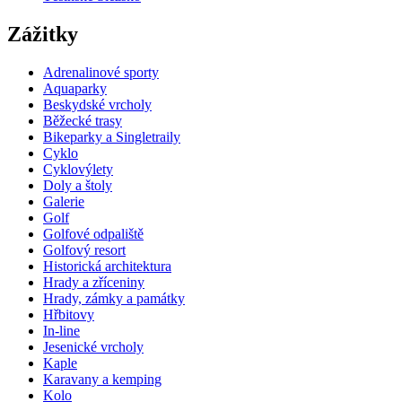
Zážitky
Adrenalinové sporty
Aquaparky
Beskydské vrcholy
Běžecké trasy
Bikeparky a Singletraily
Cyklo
Cyklovýlety
Doly a štoly
Galerie
Golf
Golfové odpaliště
Golfový resort
Historická architektura
Hrady a zříceniny
Hrady, zámky a památky
Hřbitovy
In-line
Jesenické vrcholy
Kaple
Karavany a kemping
Kolo