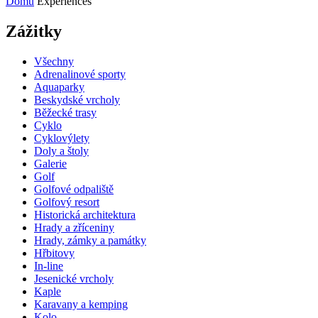
Domů
Experiences
Zážitky
Všechny
Adrenalinové sporty
Aquaparky
Beskydské vrcholy
Běžecké trasy
Cyklo
Cyklovýlety
Doly a štoly
Galerie
Golf
Golfové odpaliště
Golfový resort
Historická architektura
Hrady a zříceniny
Hrady, zámky a památky
Hřbitovy
In-line
Jesenické vrcholy
Kaple
Karavany a kemping
Kolo