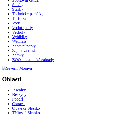
Sportovní centra
Stavby
Stezky
Technické památky
Turistika
Voda
Vodní sporty
Vrcholy
Vyhlídky
Wellness
Zábavní parky
Zajímavá místa
Zámky
ZOO a botanické zahrady
Oblasti
Jeseníky
Beskydy
Poodří
Ostrava
Opavské Slezsko
Těšínské Slezsko