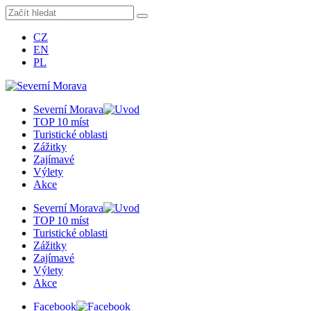
CZ
EN
PL
Severní Morava
TOP 10 míst
Turistické oblasti
Zážitky
Zajímavé
Výlety
Akce
Severní Morava
TOP 10 míst
Turistické oblasti
Zážitky
Zajímavé
Výlety
Akce
Facebook