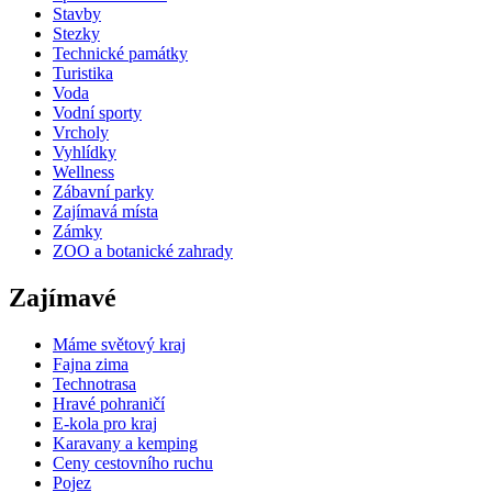
Stavby
Stezky
Technické památky
Turistika
Voda
Vodní sporty
Vrcholy
Vyhlídky
Wellness
Zábavní parky
Zajímavá místa
Zámky
ZOO a botanické zahrady
Zajímavé
Máme světový kraj
Fajna zima
Technotrasa
Hravé pohraničí
E-kola pro kraj
Karavany a kemping
Ceny cestovního ruchu
Pojez