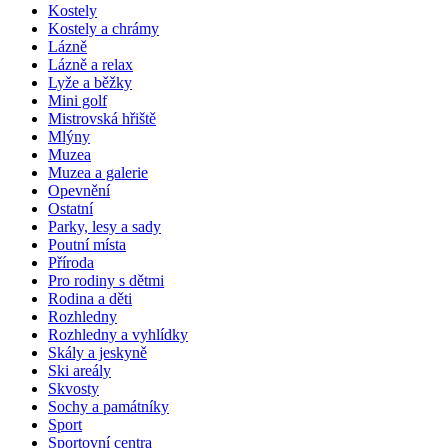
Kostely
Kostely a chrámy
Lázně
Lázně a relax
Lyže a běžky
Mini golf
Mistrovská hřiště
Mlýny
Muzea
Muzea a galerie
Opevnění
Ostatní
Parky, lesy a sady
Poutní místa
Příroda
Pro rodiny s dětmi
Rodina a děti
Rozhledny
Rozhledny a vyhlídky
Skály a jeskyně
Ski areály
Skvosty
Sochy a památníky
Sport
Sportovní centra