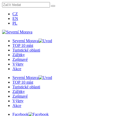
CZ
EN
PL
Severní Morava
TOP 10 míst
Turistické oblasti
Zážitky
Zajímavé
Výlety
Akce
Severní Morava
TOP 10 míst
Turistické oblasti
Zážitky
Zajímavé
Výlety
Akce
Facebook