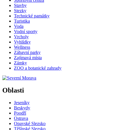
Sportovní centra
Stavby
Stezky
Technické památky
Turistika
Voda
Vodní sporty
Vrcholy
Vyhlídky
Wellness
Zábavní parky
Zajímavá místa
Zámky
ZOO a botanické zahrady
Oblasti
Jeseníky
Beskydy
Poodří
Ostrava
Opavské Slezsko
Těšínské Slezsko