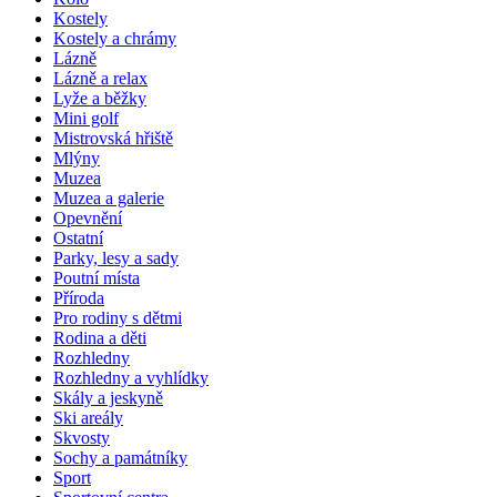
Kostely
Kostely a chrámy
Lázně
Lázně a relax
Lyže a běžky
Mini golf
Mistrovská hřiště
Mlýny
Muzea
Muzea a galerie
Opevnění
Ostatní
Parky, lesy a sady
Poutní místa
Příroda
Pro rodiny s dětmi
Rodina a děti
Rozhledny
Rozhledny a vyhlídky
Skály a jeskyně
Ski areály
Skvosty
Sochy a památníky
Sport