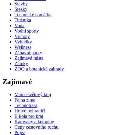
Stavby
Stezky
Technické památky
Turistika
Voda
Vodní sporty
Vrcholy
Vyhlídky
Wellness
Zábavní parky
Zajímavá místa
Zámky
ZOO a botanické zahrady
Zajímavé
Máme světový kraj
Fajna zima
Technotrasa
Hravé pohraničí
E-kola pro kraj
Karavany a kemping
Ceny cestovního ruchu
Pojez