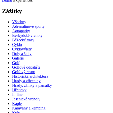
Domů
Experiences
Zážitky
Všechny
Adrenalinové sporty
Aquaparky
Beskydské vrcholy
Běžecké trasy
Cyklo
Cyklovýlety
Doly a štoly
Galerie
Golf
Golfové odpaliště
Golfový resort
Historická architektura
Hrady a zříceniny
Hrady, zámky a památky
Hřbitovy
In-line
Jesenické vrcholy
Kaple
Karavany a kemping
Kolo