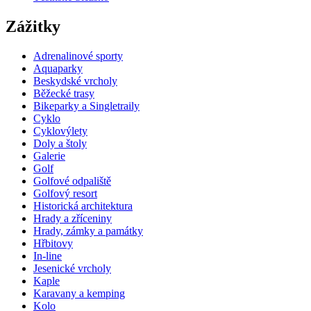
Zážitky
Adrenalinové sporty
Aquaparky
Beskydské vrcholy
Běžecké trasy
Bikeparky a Singletraily
Cyklo
Cyklovýlety
Doly a štoly
Galerie
Golf
Golfové odpaliště
Golfový resort
Historická architektura
Hrady a zříceniny
Hrady, zámky a památky
Hřbitovy
In-line
Jesenické vrcholy
Kaple
Karavany a kemping
Kolo