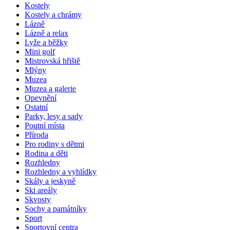
Kostely
Kostely a chrámy
Lázně
Lázně a relax
Lyže a běžky
Mini golf
Mistrovská hřiště
Mlýny
Muzea
Muzea a galerie
Opevnění
Ostatní
Parky, lesy a sady
Poutní místa
Příroda
Pro rodiny s dětmi
Rodina a děti
Rozhledny
Rozhledny a vyhlídky
Skály a jeskyně
Ski areály
Skvosty
Sochy a památníky
Sport
Sportovní centra