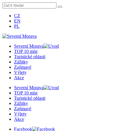
CZ
EN
PL
Severní Morava
TOP 10 míst
Turistické oblasti
Zážitky
Zajímavé
Výlety
Akce
Severní Morava
TOP 10 míst
Turistické oblasti
Zážitky
Zajímavé
Výlety
Akce
Facebook