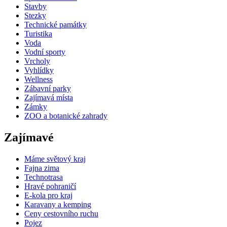
Stavby
Stezky
Technické památky
Turistika
Voda
Vodní sporty
Vrcholy
Vyhlídky
Wellness
Zábavní parky
Zajímavá místa
Zámky
ZOO a botanické zahrady
Zajímavé
Máme světový kraj
Fajna zima
Technotrasa
Hravé pohraničí
E-kola pro kraj
Karavany a kemping
Ceny cestovního ruchu
Pojez