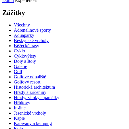
Domů
Experiences
Zážitky
Všechny
Adrenalinové sporty
Aquaparky
Beskydské vrcholy
Běžecké trasy
Cyklo
Cyklovýlety
Doly a štoly
Galerie
Golf
Golfové odpaliště
Golfový resort
Historická architektura
Hrady a zříceniny
Hrady, zámky a památky
Hřbitovy
In-line
Jesenické vrcholy
Kaple
Karavany a kemping
Kolo