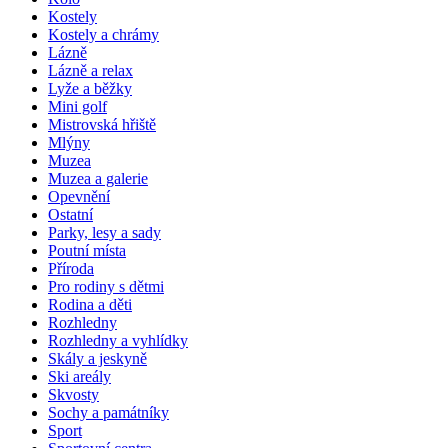
Kostely
Kostely a chrámy
Lázně
Lázně a relax
Lyže a běžky
Mini golf
Mistrovská hřiště
Mlýny
Muzea
Muzea a galerie
Opevnění
Ostatní
Parky, lesy a sady
Poutní místa
Příroda
Pro rodiny s dětmi
Rodina a děti
Rozhledny
Rozhledny a vyhlídky
Skály a jeskyně
Ski areály
Skvosty
Sochy a památníky
Sport