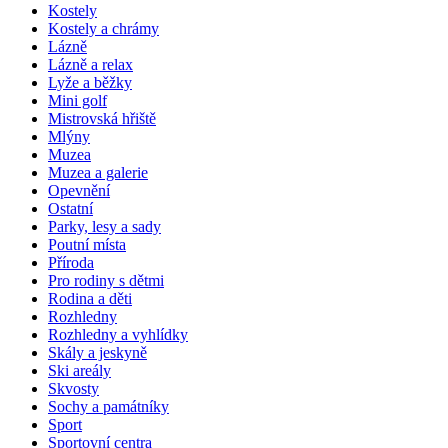
Kostely
Kostely a chrámy
Lázně
Lázně a relax
Lyže a běžky
Mini golf
Mistrovská hřiště
Mlýny
Muzea
Muzea a galerie
Opevnění
Ostatní
Parky, lesy a sady
Poutní místa
Příroda
Pro rodiny s dětmi
Rodina a děti
Rozhledny
Rozhledny a vyhlídky
Skály a jeskyně
Ski areály
Skvosty
Sochy a památníky
Sport
Sportovní centra