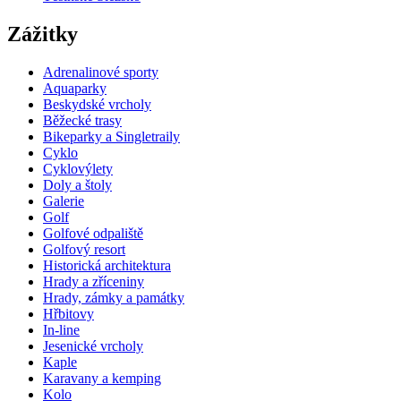
Zážitky
Adrenalinové sporty
Aquaparky
Beskydské vrcholy
Běžecké trasy
Bikeparky a Singletraily
Cyklo
Cyklovýlety
Doly a štoly
Galerie
Golf
Golfové odpaliště
Golfový resort
Historická architektura
Hrady a zříceniny
Hrady, zámky a památky
Hřbitovy
In-line
Jesenické vrcholy
Kaple
Karavany a kemping
Kolo