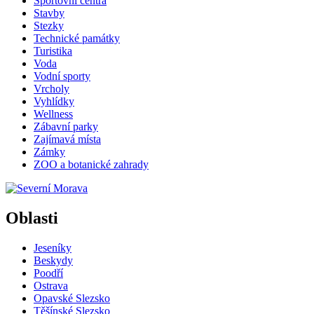
Sportovní centra
Stavby
Stezky
Technické památky
Turistika
Voda
Vodní sporty
Vrcholy
Vyhlídky
Wellness
Zábavní parky
Zajímavá místa
Zámky
ZOO a botanické zahrady
Oblasti
Jeseníky
Beskydy
Poodří
Ostrava
Opavské Slezsko
Těšínské Slezsko