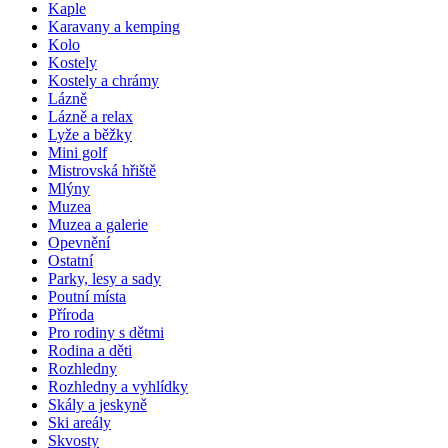
Kaple
Karavany a kemping
Kolo
Kostely
Kostely a chrámy
Lázně
Lázně a relax
Lyže a běžky
Mini golf
Mistrovská hřiště
Mlýny
Muzea
Muzea a galerie
Opevnění
Ostatní
Parky, lesy a sady
Poutní místa
Příroda
Pro rodiny s dětmi
Rodina a děti
Rozhledny
Rozhledny a vyhlídky
Skály a jeskyně
Ski areály
Skvosty