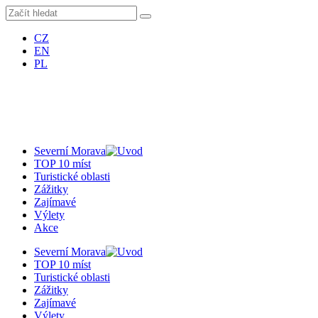
CZ
EN
PL
Severní Morava
TOP 10 míst
Turistické oblasti
Zážitky
Zajímavé
Výlety
Akce
Severní Morava
TOP 10 míst
Turistické oblasti
Zážitky
Zajímavé
Výlety