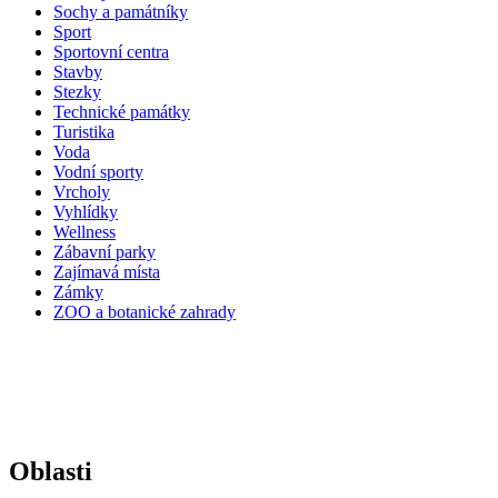
Sochy a památníky
Sport
Sportovní centra
Stavby
Stezky
Technické památky
Turistika
Voda
Vodní sporty
Vrcholy
Vyhlídky
Wellness
Zábavní parky
Zajímavá místa
Zámky
ZOO a botanické zahrady
Oblasti