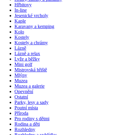
Hřbitovy
In-line
Jesenické vrcholy
Kaple
Karavany a kemping
Kolo
Kostely
Kostely a chrámy
Lázně
Lázně a relax
Lyže a běžky
Mini golf
Mistrovská hřiště
Mlýny
Muzea
Muzea a galerie
Opevnění
Ostatní
Parky, lesy a sady
Poutní místa
Příroda
Pro rodiny s dětmi
Rodina a děti
Rozhledny
Rozhledny a vyhlídky