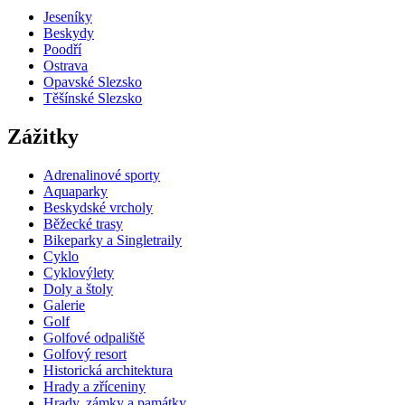
Jeseníky
Beskydy
Poodří
Ostrava
Opavské Slezsko
Těšínské Slezsko
Zážitky
Adrenalinové sporty
Aquaparky
Beskydské vrcholy
Běžecké trasy
Bikeparky a Singletraily
Cyklo
Cyklovýlety
Doly a štoly
Galerie
Golf
Golfové odpaliště
Golfový resort
Historická architektura
Hrady a zříceniny
Hrady, zámky a památky