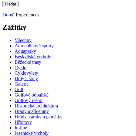
Domů
Experiences
Zážitky
Všechny
Adrenalinové sporty
Aquaparky
Beskydské vrcholy
Běžecké trasy
Cyklo
Cyklovýlety
Doly a štoly
Galerie
Golf
Golfové odpaliště
Golfový resort
Historická architektura
Hrady a zříceniny
Hrady, zámky a památky
Hřbitovy
In-line
Jesenické vrcholy