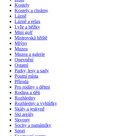
Kostely
Kostely a chrámy
Lázně
Lázně a relax
Lyže a běžky
Mini golf
Mistrovská hřiště
Mlýny
Muzea
Muzea a galerie
Opevnění
Ostatní
Parky, lesy a sady
Poutní místa
Příroda
Pro rodiny s dětmi
Rodina a děti
Rozhledny
Rozhledny a vyhlídky
Skály a jeskyně
Ski areály
Skvosty
Sochy a památníky
Sport