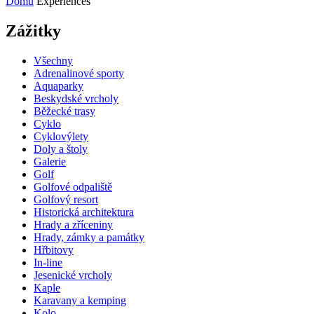
Domů
Experiences
Zážitky
Všechny
Adrenalinové sporty
Aquaparky
Beskydské vrcholy
Běžecké trasy
Cyklo
Cyklovýlety
Doly a štoly
Galerie
Golf
Golfové odpaliště
Golfový resort
Historická architektura
Hrady a zříceniny
Hrady, zámky a památky
Hřbitovy
In-line
Jesenické vrcholy
Kaple
Karavany a kemping
Kolo