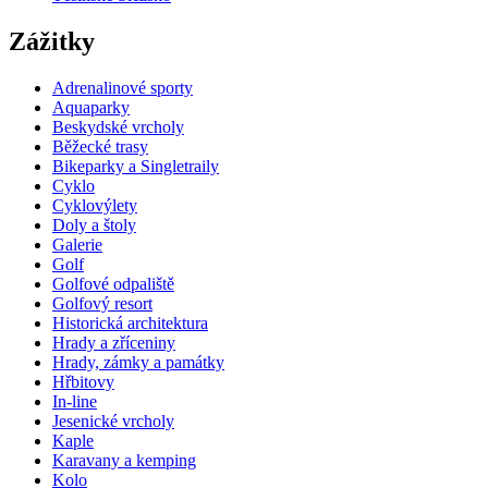
Zážitky
Adrenalinové sporty
Aquaparky
Beskydské vrcholy
Běžecké trasy
Bikeparky a Singletraily
Cyklo
Cyklovýlety
Doly a štoly
Galerie
Golf
Golfové odpaliště
Golfový resort
Historická architektura
Hrady a zříceniny
Hrady, zámky a památky
Hřbitovy
In-line
Jesenické vrcholy
Kaple
Karavany a kemping
Kolo