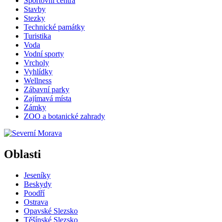
Sportovní centra
Stavby
Stezky
Technické památky
Turistika
Voda
Vodní sporty
Vrcholy
Vyhlídky
Wellness
Zábavní parky
Zajímavá místa
Zámky
ZOO a botanické zahrady
Oblasti
Jeseníky
Beskydy
Poodří
Ostrava
Opavské Slezsko
Těšínské Slezsko