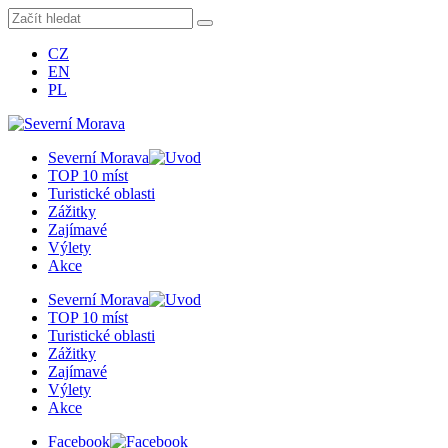
CZ
EN
PL
Severní Morava
TOP 10 míst
Turistické oblasti
Zážitky
Zajímavé
Výlety
Akce
Severní Morava
TOP 10 míst
Turistické oblasti
Zážitky
Zajímavé
Výlety
Akce
Facebook