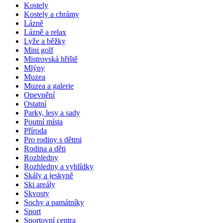
Kostely
Kostely a chrámy
Lázně
Lázně a relax
Lyže a běžky
Mini golf
Mistrovská hřiště
Mlýny
Muzea
Muzea a galerie
Opevnění
Ostatní
Parky, lesy a sady
Poutní místa
Příroda
Pro rodiny s dětmi
Rodina a děti
Rozhledny
Rozhledny a vyhlídky
Skály a jeskyně
Ski areály
Skvosty
Sochy a památníky
Sport
Sportovní centra