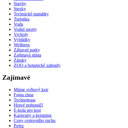
Stavby
Stezky
Technické památky
Turistika
Voda
Vodní sporty
Vrcholy
Vyhlídky
Wellness
Zábavní parky
Zajímavá místa
Zámky
ZOO a botanické zahrady
Zajímavé
Máme světový kraj
Fajna zima
Technotrasa
Hravé pohraničí
E-kola pro kraj
Karavany a kemping
Ceny cestovního ruchu
Pojez