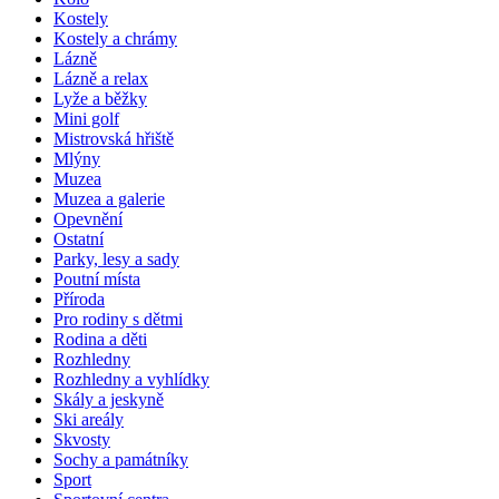
Kostely
Kostely a chrámy
Lázně
Lázně a relax
Lyže a běžky
Mini golf
Mistrovská hřiště
Mlýny
Muzea
Muzea a galerie
Opevnění
Ostatní
Parky, lesy a sady
Poutní místa
Příroda
Pro rodiny s dětmi
Rodina a děti
Rozhledny
Rozhledny a vyhlídky
Skály a jeskyně
Ski areály
Skvosty
Sochy a památníky
Sport