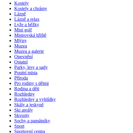
Kostely
Kostely a chrámy
Lázně
Lázně a relax
Lyže a běžky
Mini golf
Mistrovská hřiště
Mlýny
Muzea
Muzea a galerie
Opevnění
Ostatní
Parky, lesy a sady
Poutní místa
Příroda
Pro rodiny s dětmi
Rodina a děti
Rozhledny
Rozhledny a vyhlídky
Skály a jeskyně
Ski areály
Skvosty
Sochy a památníky
Sport
Sportovní centra