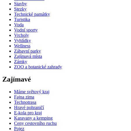
Stavby
Stezky
Technické památky
Turistika
Voda
Vodní sporty
Vrcholy
Vyhlídky
Wellness
Zábavní parky
Zajímavá místa
Zámky
ZOO a botanické zahrady
Zajímavé
Máme světový kraj
Fajna zima
Technotrasa
Hravé pohraničí
E-kola pro kraj
Karavany a kemping
Ceny cestovního ruchu
Pojez