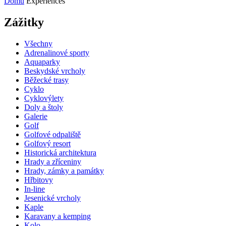
Domů
Experiences
Zážitky
Všechny
Adrenalinové sporty
Aquaparky
Beskydské vrcholy
Běžecké trasy
Cyklo
Cyklovýlety
Doly a štoly
Galerie
Golf
Golfové odpaliště
Golfový resort
Historická architektura
Hrady a zříceniny
Hrady, zámky a památky
Hřbitovy
In-line
Jesenické vrcholy
Kaple
Karavany a kemping
Kolo