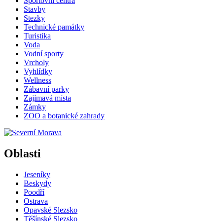
Sportovní centra
Stavby
Stezky
Technické památky
Turistika
Voda
Vodní sporty
Vrcholy
Vyhlídky
Wellness
Zábavní parky
Zajímavá místa
Zámky
ZOO a botanické zahrady
Oblasti
Jeseníky
Beskydy
Poodří
Ostrava
Opavské Slezsko
Těšínské Slezsko