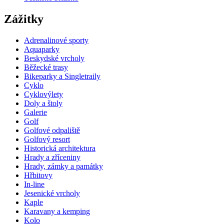
Zážitky
Adrenalinové sporty
Aquaparky
Beskydské vrcholy
Běžecké trasy
Bikeparky a Singletraily
Cyklo
Cyklovýlety
Doly a štoly
Galerie
Golf
Golfové odpaliště
Golfový resort
Historická architektura
Hrady a zříceniny
Hrady, zámky a památky
Hřbitovy
In-line
Jesenické vrcholy
Kaple
Karavany a kemping
Kolo