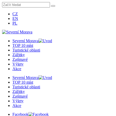
CZ
EN
PL
Severní Morava
TOP 10 míst
Turistické oblasti
Zážitky
Zajímavé
Výlety
Akce
Severní Morava
TOP 10 míst
Turistické oblasti
Zážitky
Zajímavé
Výlety
Akce
Facebook