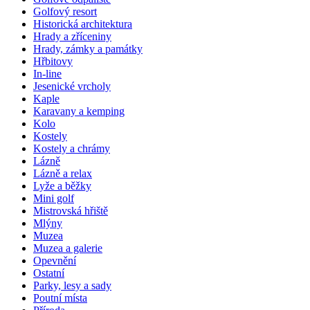
Golfový resort
Historická architektura
Hrady a zříceniny
Hrady, zámky a památky
Hřbitovy
In-line
Jesenické vrcholy
Kaple
Karavany a kemping
Kolo
Kostely
Kostely a chrámy
Lázně
Lázně a relax
Lyže a běžky
Mini golf
Mistrovská hřiště
Mlýny
Muzea
Muzea a galerie
Opevnění
Ostatní
Parky, lesy a sady
Poutní místa