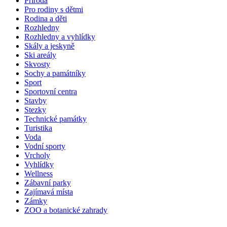
Příroda
Pro rodiny s dětmi
Rodina a děti
Rozhledny
Rozhledny a vyhlídky
Skály a jeskyně
Ski areály
Skvosty
Sochy a památníky
Sport
Sportovní centra
Stavby
Stezky
Technické památky
Turistika
Voda
Vodní sporty
Vrcholy
Vyhlídky
Wellness
Zábavní parky
Zajímavá místa
Zámky
ZOO a botanické zahrady