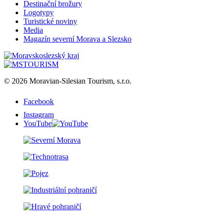
Destinační brožury
Logotypy
Turistické noviny
Media
Magazín severní Morava a Slezsko
© 2026 Moravian-Silesian Tourism, s.r.o.
Facebook
Instagram
YouTube