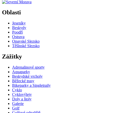
příspěvků
Oblasti
Jeseníky
Beskydy
Poodří
Ostrava
Opavské Slezsko
Těšínské Slezsko
Zážitky
Adrenalinové sporty
Aquaparky
Beskydské vrcholy
Běžecké trasy
Bikeparky a Singletraily
Cyklo
Cyklovýlety
Doly a štoly
Galerie
Golf
Golfové odpaliště