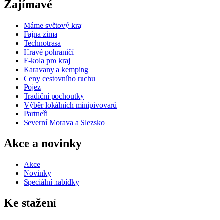
Zajímavé
Máme světový kraj
Fajna zima
Technotrasa
Hravé pohraničí
E-kola pro kraj
Karavany a kemping
Ceny cestovního ruchu
Pojez
Tradiční pochoutky
Výběr lokálních minipivovarů
Partneři
Severní Morava a Slezsko
Akce a novinky
Akce
Novinky
Speciální nabídky
Ke stažení