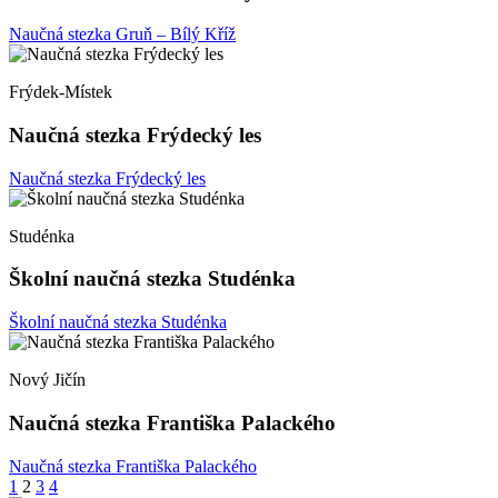
Naučná stezka Gruň – Bílý Kříž
Frýdek-Místek
Naučná stezka Frýdecký les
Naučná stezka Frýdecký les
Studénka
Školní naučná stezka Studénka
Školní naučná stezka Studénka
Nový Jičín
Naučná stezka Františka Palackého
Naučná stezka Františka Palackého
Stránkování
1
2
3
4