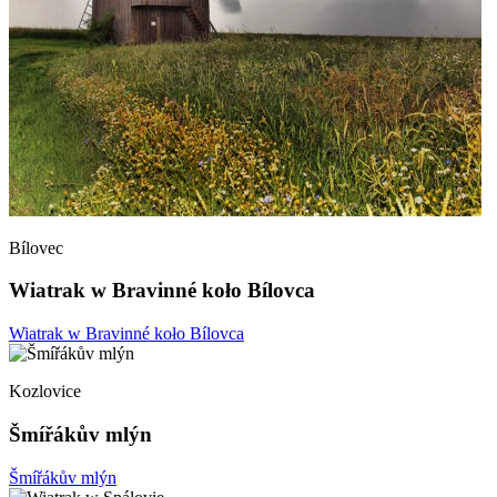
Bílovec
Wiatrak w Bravinné koło Bílovca
Wiatrak w Bravinné koło Bílovca
Kozlovice
Šmířákův mlýn
Šmířákův mlýn