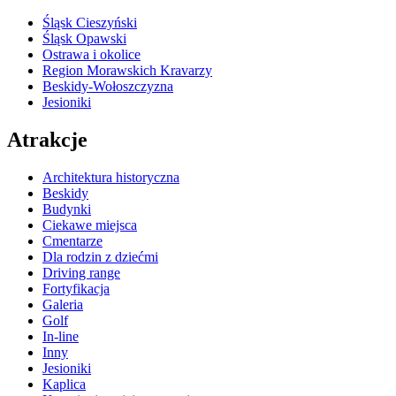
Śląsk Cieszyński
Śląsk Opawski
Ostrawa i okolice
Region Morawskich Kravarzy
Beskidy-Wołoszczyzna
Jesioniki
Atrakcje
Architektura historyczna
Beskidy
Budynki
Ciekawe miejsca
Cmentarze
Dla rodzin z dziećmi
Driving range
Fortyfikacja
Galeria
Golf
In-line
Inny
Jesioniki
Kaplica