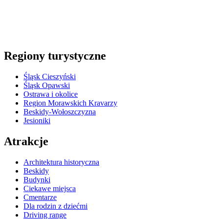
Regiony turystyczne
Śląsk Cieszyński
Śląsk Opawski
Ostrawa i okolice
Region Morawskich Kravarzy
Beskidy-Wołoszczyzna
Jesioniki
Atrakcje
Architektura historyczna
Beskidy
Budynki
Ciekawe miejsca
Cmentarze
Dla rodzin z dziećmi
Driving range