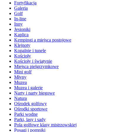
Fortyfikacja
Galeria
Golf
In-line
Inny
Jesioniki
Kaplica
Kempingi a miejsca postojowe
Klejnoty
Kopalnie i tunele
Kościoły
Kościoły i świątynie
Miejsca pielgrzymkowe
Mini golf
Młyny
Muzea
Muzea i galerie
Narty i narty biegowe
Natura
Ośrodek golfowy
Ośrodki sportowe
Parki wodne
Parki, lasy i sady
Pola golfowe klasy mistrzowskiej
Posągi i pomniki