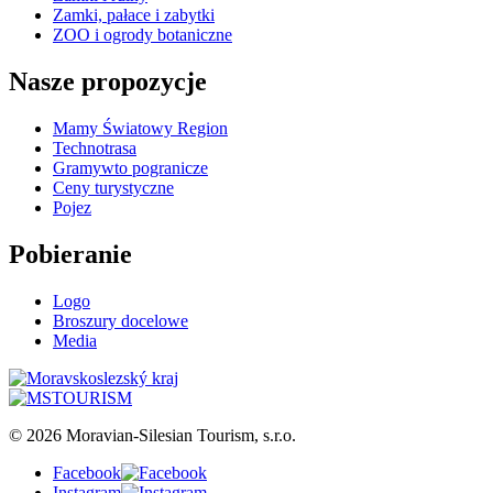
Zamki, pałace i zabytki
ZOO i ogrody botaniczne
Nasze propozycje
Mamy Światowy Region
Technotrasa
Gramywto pogranicze
Ceny turystyczne
Pojez
Pobieranie
Logo
Broszury docelowe
Media
© 2026 Moravian-Silesian Tourism, s.r.o.
Facebook
Instagram