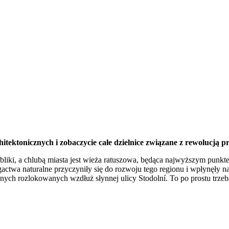
hitektonicznych i zobaczycie całe dzielnice związane z rewolucją 
iki, a chlubą miasta jest wieża ratuszowa, będąca najwyższym punkte
ogactwa naturalne przyczyniły się do rozwoju tego regionu i wpłynęły 
nych rozlokowanych wzdłuż słynnej ulicy Stodolní. To po prostu trzeba