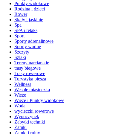
Punkty widokowe
Rodzina i dzieci
Rower
Skały i jaskinie
Spa
SPA i relaks
Sport
Sporty adrenalinowe
Sporty wodne
Szczyty
Szlaki
Tereny narciarskie
trasy biegowe
Trasy rowerowe
Turystyka piesza
Wellness
Wesołe miasteczka
Wieże
Wieże i Punkty widokowe
Woda
wycieczki rowerowe
Wypoczynek
Zabytki techniki
Zamki
Zamki i ruiny