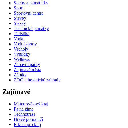
Sochy a památníky
Sport
Sportovní centra
Stavby
Stezky
Technické památky
Turistika
Voda
Vodní sporty
Vrcholy
Vyhlídky
Wellness
Zábavní parky
Zajímavá místa
Zámky
ZOO a botanické zahrady
Zajímavé
Máme světový kraj
Fajna zima
Technotrasa
Hravé pohraničí
E-kola pro kraj