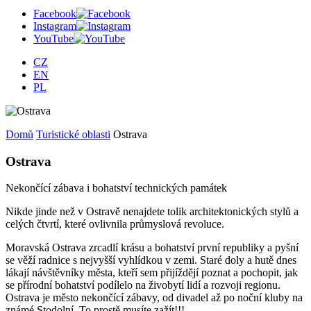
Facebook
Instagram
YouTube
CZ
EN
PL
Domů
Turistické oblasti
Ostrava
Ostrava
Nekončící zábava i bohatství technických památek
Nikde jinde než v Ostravě nenajdete tolik architektonických stylů a
celých čtvrtí, které ovlivnila průmyslová revoluce.
Moravská Ostrava zrcadlí krásu a bohatství první republiky a pyšní
se věží radnice s nejvyšší vyhlídkou v zemi. Staré doly a hutě dnes
lákají návštěvníky města, kteří sem přijíždějí poznat a pochopit, jak
se přírodní bohatství podílelo na živobytí lidí a rozvoji regionu.
Ostrava je město nekončící zábavy, od divadel až po noční kluby na
známé Stodolní. To prostě musíte zažít!!!