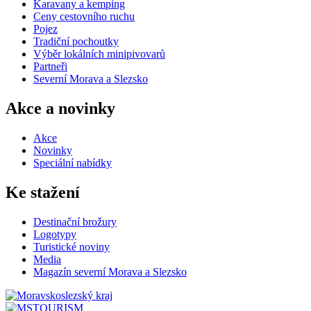
Karavany a kemping
Ceny cestovního ruchu
Pojez
Tradiční pochoutky
Výběr lokálních minipivovarů
Partneři
Severní Morava a Slezsko
Akce a novinky
Akce
Novinky
Speciální nabídky
Ke stažení
Destinační brožury
Logotypy
Turistické noviny
Media
Magazín severní Morava a Slezsko