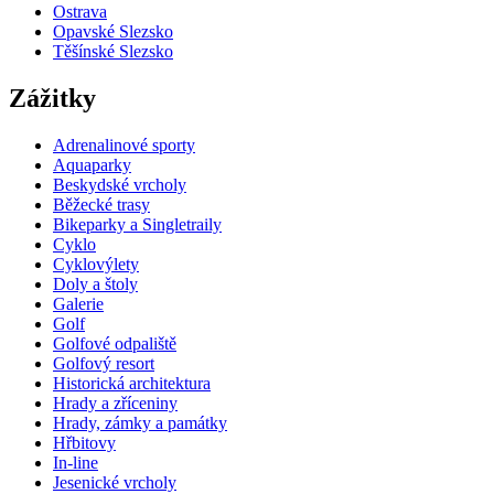
Ostrava
Opavské Slezsko
Těšínské Slezsko
Zážitky
Adrenalinové sporty
Aquaparky
Beskydské vrcholy
Běžecké trasy
Bikeparky a Singletraily
Cyklo
Cyklovýlety
Doly a štoly
Galerie
Golf
Golfové odpaliště
Golfový resort
Historická architektura
Hrady a zříceniny
Hrady, zámky a památky
Hřbitovy
In-line
Jesenické vrcholy