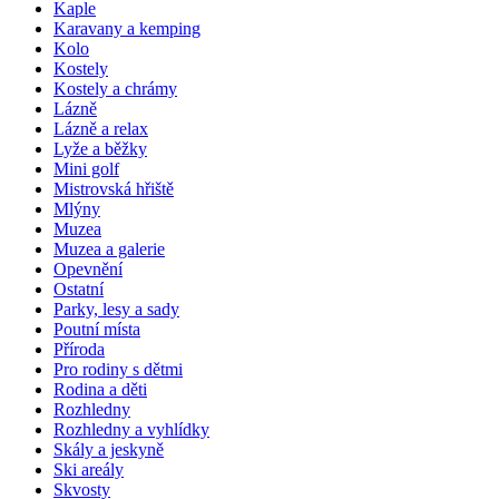
Kaple
Karavany a kemping
Kolo
Kostely
Kostely a chrámy
Lázně
Lázně a relax
Lyže a běžky
Mini golf
Mistrovská hřiště
Mlýny
Muzea
Muzea a galerie
Opevnění
Ostatní
Parky, lesy a sady
Poutní místa
Příroda
Pro rodiny s dětmi
Rodina a děti
Rozhledny
Rozhledny a vyhlídky
Skály a jeskyně
Ski areály
Skvosty