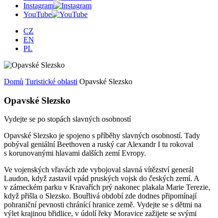
Instagram
YouTube
CZ
EN
PL
Domů
Turistické oblasti
Opavské Slezsko
Opavské Slezsko
Vydejte se po stopách slavných osobností
Opavské Slezsko je spojeno s příběhy slavných osobností. Tady
pobýval geniální Beethoven a ruský car Alexandr I tu rokoval
s korunovanými hlavami dalších zemí Evropy.
Ve vojenských vřavách zde vybojoval slavná vítězství generál
Laudon, když zastavil vpád pruských vojsk do českých zemí. A
v zámeckém parku v Kravařích prý nakonec plakala Marie Terezie,
když přišla o Slezsko. Bouřlivá období zde dodnes připomínají
pohraniční pevnosti chránící hranice země. Vydejte se s dětmi na
výlet krajinou břidlice, v údolí řeky Moravice zažijete se svými