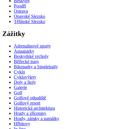
Beskydy
Poodří
Ostrava
Opavské Slezsko
Těšínské Slezsko
Zážitky
Adrenalinové sporty
Aquaparky
Beskydské vrcholy
Běžecké trasy
Bikeparky a Singletraily
Cyklo
Cyklovýlety
Doly a štoly
Galerie
Golf
Golfové odpaliště
Golfový resort
Historická architektura
Hrady a zříceniny
Hrady, zámky a památky
Hřbitovy
In-line