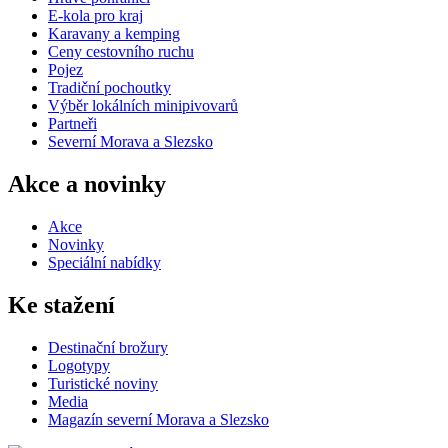
E-kola pro kraj
Karavany a kemping
Ceny cestovního ruchu
Pojez
Tradiční pochoutky
Výběr lokálních minipivovarů
Partneři
Severní Morava a Slezsko
Akce a novinky
Akce
Novinky
Speciální nabídky
Ke stažení
Destinační brožury
Logotypy
Turistické noviny
Media
Magazín severní Morava a Slezsko