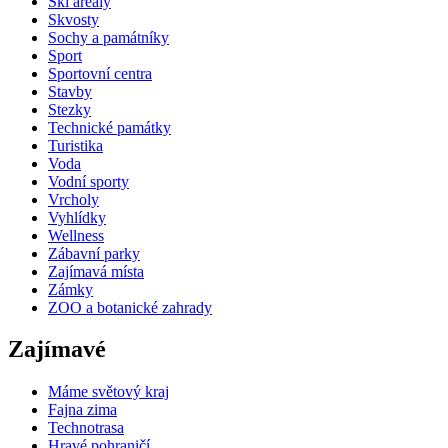
Ski areály
Skvosty
Sochy a památníky
Sport
Sportovní centra
Stavby
Stezky
Technické památky
Turistika
Voda
Vodní sporty
Vrcholy
Vyhlídky
Wellness
Zábavní parky
Zajímavá místa
Zámky
ZOO a botanické zahrady
Zajímavé
Máme světový kraj
Fajna zima
Technotrasa
Hravé pohraničí