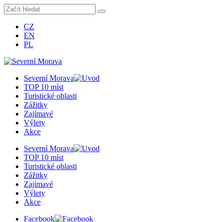
CZ
EN
PL
Severní Morava
TOP 10 míst
Turistické oblasti
Zážitky
Zajímavé
Výlety
Akce
Severní Morava
TOP 10 míst
Turistické oblasti
Zážitky
Zajímavé
Výlety
Akce
Facebook