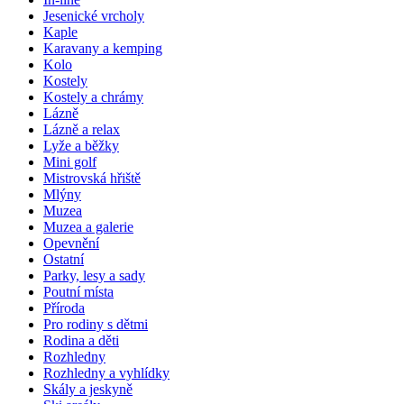
Jesenické vrcholy
Kaple
Karavany a kemping
Kolo
Kostely
Kostely a chrámy
Lázně
Lázně a relax
Lyže a běžky
Mini golf
Mistrovská hřiště
Mlýny
Muzea
Muzea a galerie
Opevnění
Ostatní
Parky, lesy a sady
Poutní místa
Příroda
Pro rodiny s dětmi
Rodina a děti
Rozhledny
Rozhledny a vyhlídky
Skály a jeskyně