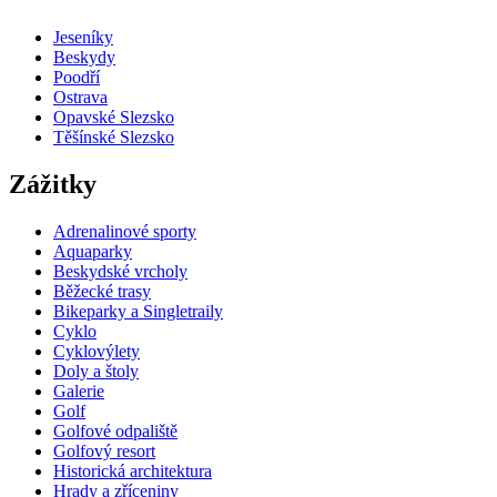
Jeseníky
Beskydy
Poodří
Ostrava
Opavské Slezsko
Těšínské Slezsko
Zážitky
Adrenalinové sporty
Aquaparky
Beskydské vrcholy
Běžecké trasy
Bikeparky a Singletraily
Cyklo
Cyklovýlety
Doly a štoly
Galerie
Golf
Golfové odpaliště
Golfový resort
Historická architektura
Hrady a zříceniny