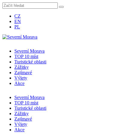
CZ
EN
PL
Severní Morava
TOP 10 míst
Turistické oblasti
Zážitky
Zajímavé
Výlety
Akce
Severní Morava
TOP 10 míst
Turistické oblasti
Zážitky
Zajímavé
Výlety
Akce