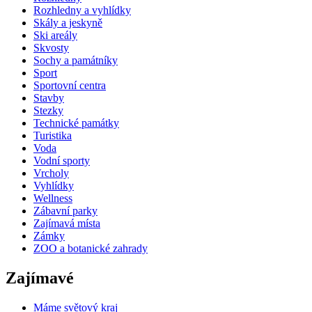
Rozhledny a vyhlídky
Skály a jeskyně
Ski areály
Skvosty
Sochy a památníky
Sport
Sportovní centra
Stavby
Stezky
Technické památky
Turistika
Voda
Vodní sporty
Vrcholy
Vyhlídky
Wellness
Zábavní parky
Zajímavá místa
Zámky
ZOO a botanické zahrady
Zajímavé
Máme světový kraj