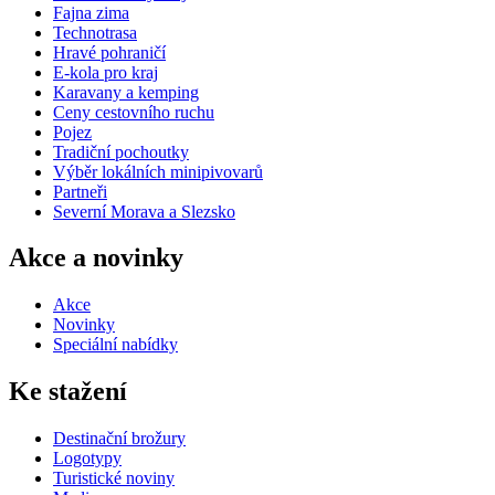
Fajna zima
Technotrasa
Hravé pohraničí
E-kola pro kraj
Karavany a kemping
Ceny cestovního ruchu
Pojez
Tradiční pochoutky
Výběr lokálních minipivovarů
Partneři
Severní Morava a Slezsko
Akce a novinky
Akce
Novinky
Speciální nabídky
Ke stažení
Destinační brožury
Logotypy
Turistické noviny