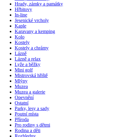
Hrady, zámky a památky
Hřbitovy
In-line
Jesenické vrcholy
Kaple
Karavany a kemping
Kolo
Kostely
Kostely a chrámy
Lázně
Lázně a relax
Lyže a běžky
Mini golf
Mistrovská hřiště
Mlýny
Muzea
Muzea a galerie
Opevnění
Ostatní
Parky, lesy a sady
Poutní místa
Příroda
Pro rodiny s dětmi
Rodina a děti
Rozhledny