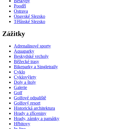
Beskydy
Poodří
Ostrava
Opavské Slezsko
Těšínské Slezsko
Zážitky
Adrenalinové sporty
Aquaparky
Beskydské vrcholy
Běžecké trasy
Bikeparky a Singletraily
Cyklo
Cyklovýlety
Doly a štoly
Galerie
Golf
Golfové odpaliště
Golfový resort
Historická architektura
Hrady a zříceniny
Hrady, zámky a památky
Hřbitovy
In-line