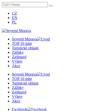
CZ
EN
PL
Severní Morava
TOP 10 míst
Turistické oblasti
Zážitky
Zajímavé
Výlety
Akce
Severní Morava
TOP 10 míst
Turistické oblasti
Zážitky
Zajímavé
Výlety
Akce
Facebook