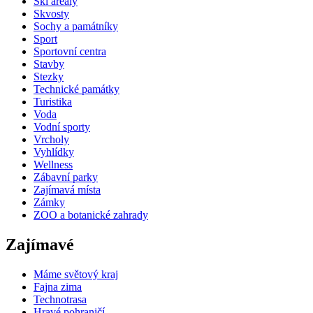
Ski areály
Skvosty
Sochy a památníky
Sport
Sportovní centra
Stavby
Stezky
Technické památky
Turistika
Voda
Vodní sporty
Vrcholy
Vyhlídky
Wellness
Zábavní parky
Zajímavá místa
Zámky
ZOO a botanické zahrady
Zajímavé
Máme světový kraj
Fajna zima
Technotrasa
Hravé pohraničí