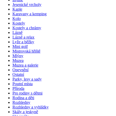
Jesenické vrcholy
Kaple
Karavany a kemping
Kolo
Kostely
Kostely a chrámy
Lázně
Lázně a relax
Lyže a běžky
Mini golf
Mistrovská hřiště
Mlýny
Muzea
Muzea a galerie
Opevnění
Ostatní
Parky, lesy a sady
Poutní místa
Příroda
Pro rodiny s dětmi
Rodina a děti
Rozhledny
Rozhledny a vyhlídky
Skály a jeskyně