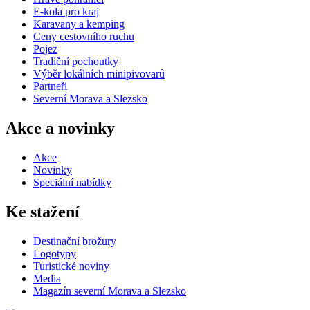
E-kola pro kraj
Karavany a kemping
Ceny cestovního ruchu
Pojez
Tradiční pochoutky
Výběr lokálních minipivovarů
Partneři
Severní Morava a Slezsko
Akce a novinky
Akce
Novinky
Speciální nabídky
Ke stažení
Destinační brožury
Logotypy
Turistické noviny
Media
Magazín severní Morava a Slezsko