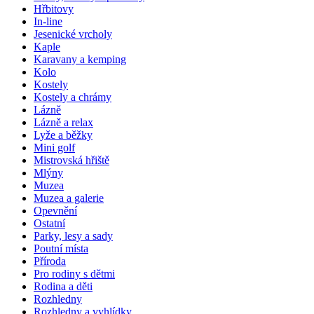
Hřbitovy
In-line
Jesenické vrcholy
Kaple
Karavany a kemping
Kolo
Kostely
Kostely a chrámy
Lázně
Lázně a relax
Lyže a běžky
Mini golf
Mistrovská hřiště
Mlýny
Muzea
Muzea a galerie
Opevnění
Ostatní
Parky, lesy a sady
Poutní místa
Příroda
Pro rodiny s dětmi
Rodina a děti
Rozhledny
Rozhledny a vyhlídky