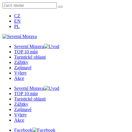
CZ
EN
PL
Severní Morava
TOP 10 míst
Turistické oblasti
Zážitky
Zajímavé
Výlety
Akce
Severní Morava
TOP 10 míst
Turistické oblasti
Zážitky
Zajímavé
Výlety
Akce
Facebook