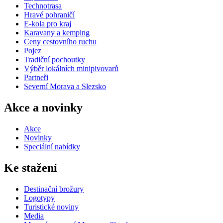
Technotrasa
Hravé pohraničí
E-kola pro kraj
Karavany a kemping
Ceny cestovního ruchu
Pojez
Tradiční pochoutky
Výběr lokálních minipivovarů
Partneři
Severní Morava a Slezsko
Akce a novinky
Akce
Novinky
Speciální nabídky
Ke stažení
Destinační brožury
Logotypy
Turistické noviny
Media