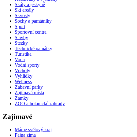
Skály a jeskyně
Ski areály
Skvosty
Sochy a památníky
Sport
Sportovní centra
Stavby
Stezky
Technické památky
Turistika
Voda
Vodní sporty
Vrcholy
Vyhlídky
Wellness
Zábavní parky
Zajímavá místa
Zámky
ZOO a botanické zahrady
Zajímavé
Máme světový kraj
Fajna zima