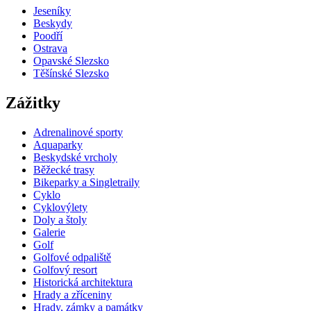
Jeseníky
Beskydy
Poodří
Ostrava
Opavské Slezsko
Těšínské Slezsko
Zážitky
Adrenalinové sporty
Aquaparky
Beskydské vrcholy
Běžecké trasy
Bikeparky a Singletraily
Cyklo
Cyklovýlety
Doly a štoly
Galerie
Golf
Golfové odpaliště
Golfový resort
Historická architektura
Hrady a zříceniny
Hrady, zámky a památky