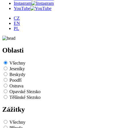
Instagram
YouTube
CZ
EN
PL
Oblasti
Všechny
Jeseníky
Beskydy
Poodří
Ostrava
Opavské Slezsko
Těšínské Slezsko
Zážitky
Všechny
Příroda