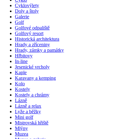
Cyklovýlety
Doly a štoly
Galerie
Golf
Golfové odpaliště
Golfový resort
Historická architektura
Hrady a zříceniny
Hrady, zámky a památky
Hřbitovy
In-line
Jesenické vrcholy
Kaple
Karavany a kemping
Kolo
Kostely
Kostely a chrámy
Lázně
Lázně a relax
Lyže a běžky
Mini golf
Mistrovská hřiště
Mlýny
Muzea