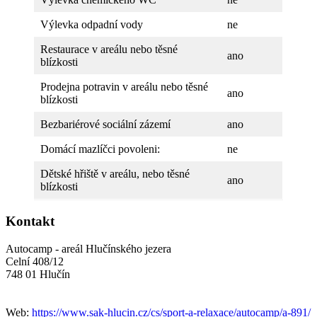
Výlevka odpadní vody
ne
Restaurace v areálu nebo těsné
ano
blízkosti
Prodejna potravin v areálu nebo těsné
ano
blízkosti
Bezbariérové sociální zázemí
ano
Domácí mazlíčci povoleni:
ne
Dětské hřiště v areálu, nebo těsné
ano
blízkosti
Kontakt
Autocamp - areál Hlučínského jezera
Celní 408/12
748 01 Hlučín
Web:
https://www.sak-hlucin.cz/cs/sport-a-relaxace/autocamp/a-891/