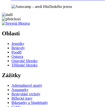
5 km
Leaflet
| ©
OpenStreetMap
contributors
+
Oblasti
−
Jeseníky
Beskydy
Poodří
Ostrava
Opavské Slezsko
Těšínské Slezsko
Zážitky
Adrenalinové sporty
Aquaparky
Beskydské vrcholy
Běžecké trasy
Bikeparky a Singletraily
Cyklo