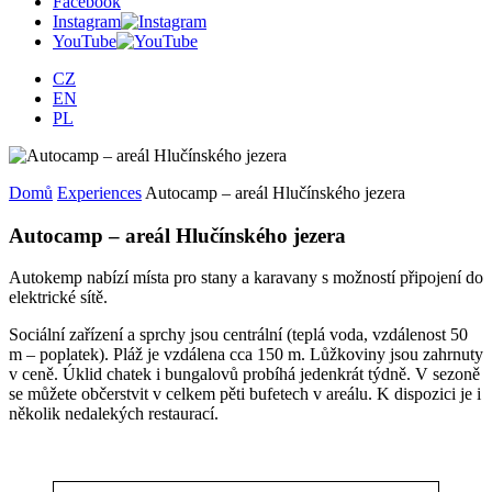
Facebook
Instagram
YouTube
CZ
EN
PL
Domů
Experiences
Autocamp – areál Hlučínského jezera
Autocamp – areál Hlučínského jezera
Autokemp nabízí místa pro stany a karavany s možností připojení do
elektrické sítě.
Sociální zařízení a sprchy jsou centrální (teplá voda, vzdálenost 50
m – poplatek). Pláž je vzdálena cca 150 m. Lůžkoviny jsou zahrnuty
v ceně. Úklid chatek i bungalovů probíhá jedenkrát týdně. V sezoně
se můžete občerstvit v celkem pěti bufetech v areálu. K dispozici je i
několik nedalekých restaurací.