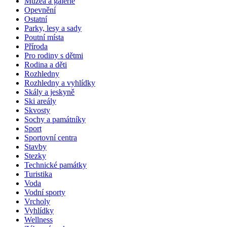
Muzea a galerie
Opevnění
Ostatní
Parky, lesy a sady
Poutní místa
Příroda
Pro rodiny s dětmi
Rodina a děti
Rozhledny
Rozhledny a vyhlídky
Skály a jeskyně
Ski areály
Skvosty
Sochy a památníky
Sport
Sportovní centra
Stavby
Stezky
Technické památky
Turistika
Voda
Vodní sporty
Vrcholy
Vyhlídky
Wellness