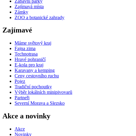
Zábavní parky
Zajímavá místa
Zámky
ZOO a botanické zahrady
Zajímavé
Máme světový kraj
Fajna zima
Technotrasa
Hravé pohraničí
E-kola pro kraj
Karavany a kemping
Ceny cestovního ruchu
Pojez
Tradiční pochoutky
Výběr lokálních minipivovarů
Partneři
Severní Morava a Slezsko
Akce a novinky
Akce
Novinky