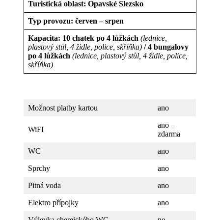
Turistická oblast: Opavské Slezsko
Typ provozu: červen – srpen
Kapacita: 10 chatek po 4 lůžkách
(lednice,
plastový stůl, 4 židle, police, skříňka)
/
4 bungalovy
po 4 lůžkách
(lednice, plastový stůl, 4 židle, police,
skříňka)
Možnost platby kartou
ano
ano –
WiFI
zdarma
WC
ano
Sprchy
ano
Pitná voda
ano
Elektro přípojky
ano
Výlevka chemického WC
ne