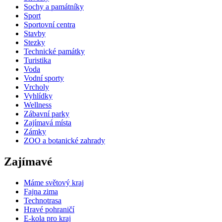
Sochy a památníky
Sport
Sportovní centra
Stavby
Stezky
Technické památky
Turistika
Voda
Vodní sporty
Vrcholy
Vyhlídky
Wellness
Zábavní parky
Zajímavá místa
Zámky
ZOO a botanické zahrady
Zajímavé
Máme světový kraj
Fajna zima
Technotrasa
Hravé pohraničí
E-kola pro kraj