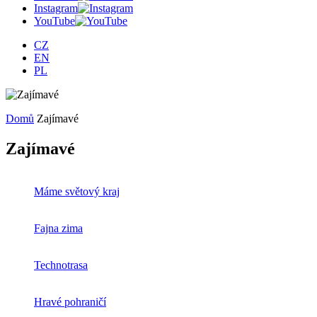
Instagram
YouTube
CZ
EN
PL
Domů
Zajímavé
Zajímavé
Máme světový kraj
Fajna zima
Technotrasa
Hravé
pohraničí