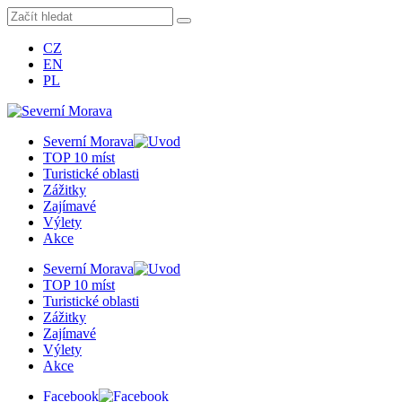
CZ
EN
PL
Severní Morava
TOP 10 míst
Turistické oblasti
Zážitky
Zajímavé
Výlety
Akce
Severní Morava
TOP 10 míst
Turistické oblasti
Zážitky
Zajímavé
Výlety
Akce
Facebook