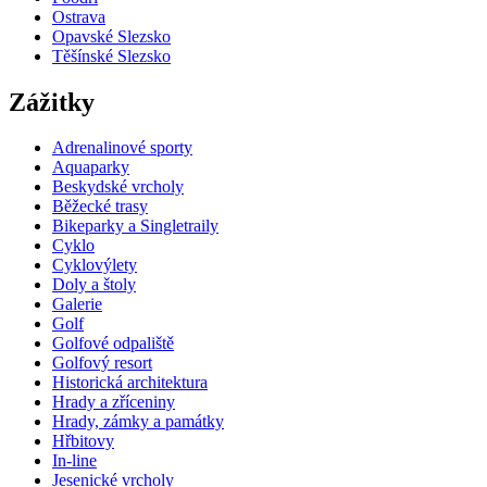
Ostrava
Opavské Slezsko
Těšínské Slezsko
Zážitky
Adrenalinové sporty
Aquaparky
Beskydské vrcholy
Běžecké trasy
Bikeparky a Singletraily
Cyklo
Cyklovýlety
Doly a štoly
Galerie
Golf
Golfové odpaliště
Golfový resort
Historická architektura
Hrady a zříceniny
Hrady, zámky a památky
Hřbitovy
In-line
Jesenické vrcholy