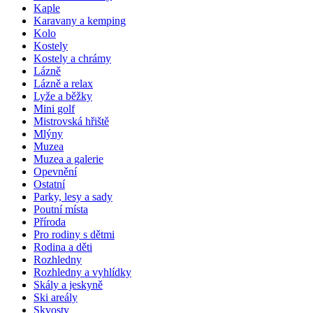
Kaple
Karavany a kemping
Kolo
Kostely
Kostely a chrámy
Lázně
Lázně a relax
Lyže a běžky
Mini golf
Mistrovská hřiště
Mlýny
Muzea
Muzea a galerie
Opevnění
Ostatní
Parky, lesy a sady
Poutní místa
Příroda
Pro rodiny s dětmi
Rodina a děti
Rozhledny
Rozhledny a vyhlídky
Skály a jeskyně
Ski areály
Skvosty