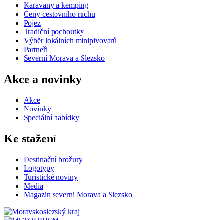
Karavany a kemping
Ceny cestovního ruchu
Pojez
Tradiční pochoutky
Výběr lokálních minipivovarů
Partneři
Severní Morava a Slezsko
Akce a novinky
Akce
Novinky
Speciální nabídky
Ke stažení
Destinační brožury
Logotypy
Turistické noviny
Media
Magazín severní Morava a Slezsko