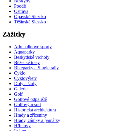
Beskydy
Poodří
Ostrava
Opavské Slezsko
Těšínské Slezsko
Zážitky
Adrenalinové sporty
Aquaparky
Beskydské vrcholy
Běžecké trasy
Bikeparky a Singletraily
Cyklo
Cyklovýlety
Doly a štoly
Galerie
Golf
Golfové odpaliště
Golfový resort
Historická architektura
Hrady a zříceniny
Hrady, zámky a památky
Hřbitovy
In-line