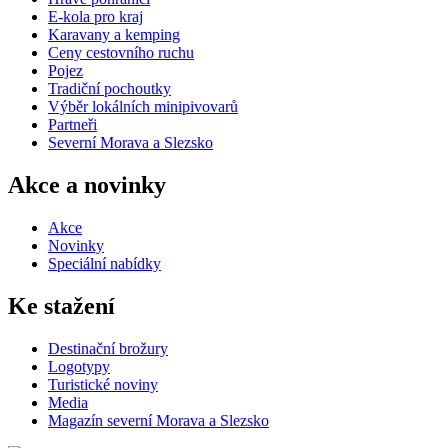
E-kola pro kraj
Karavany a kemping
Ceny cestovního ruchu
Pojez
Tradiční pochoutky
Výběr lokálních minipivovarů
Partneři
Severní Morava a Slezsko
Akce a novinky
Akce
Novinky
Speciální nabídky
Ke stažení
Destinační brožury
Logotypy
Turistické noviny
Media
Magazín severní Morava a Slezsko