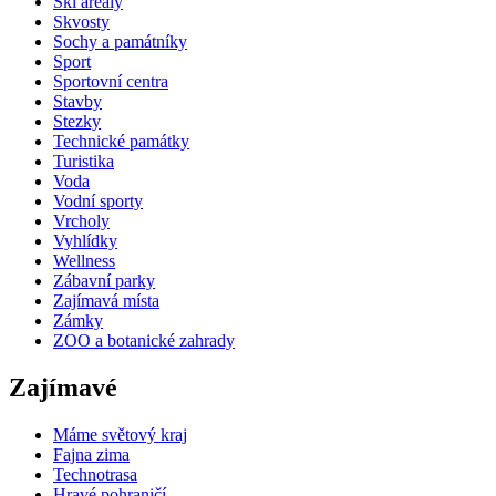
Ski areály
Skvosty
Sochy a památníky
Sport
Sportovní centra
Stavby
Stezky
Technické památky
Turistika
Voda
Vodní sporty
Vrcholy
Vyhlídky
Wellness
Zábavní parky
Zajímavá místa
Zámky
ZOO a botanické zahrady
Zajímavé
Máme světový kraj
Fajna zima
Technotrasa
Hravé pohraničí