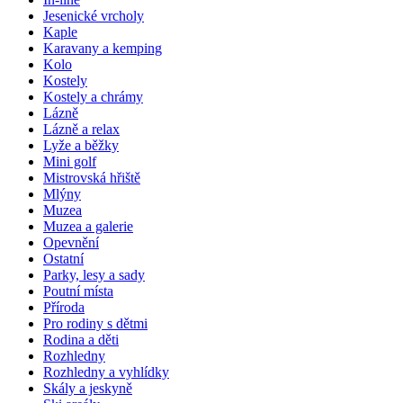
Jesenické vrcholy
Kaple
Karavany a kemping
Kolo
Kostely
Kostely a chrámy
Lázně
Lázně a relax
Lyže a běžky
Mini golf
Mistrovská hřiště
Mlýny
Muzea
Muzea a galerie
Opevnění
Ostatní
Parky, lesy a sady
Poutní místa
Příroda
Pro rodiny s dětmi
Rodina a děti
Rozhledny
Rozhledny a vyhlídky
Skály a jeskyně