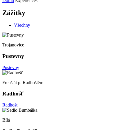
Domů
Experiences
Zážitky
Všechny
Trojanovice
Pustevny
Pustevny
Frenštát p. Radhoštěm
Radhošť
Radhošť
Bílá