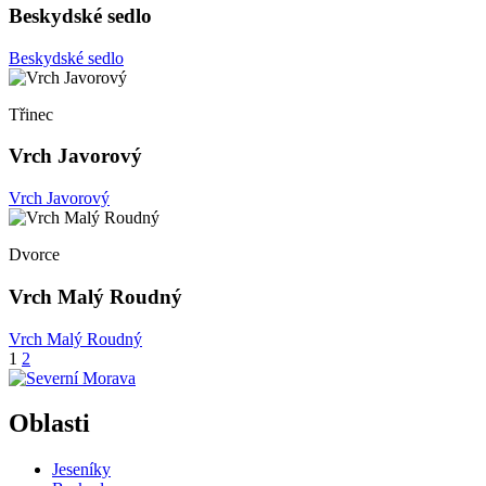
Beskydské sedlo
Beskydské sedlo
Třinec
Vrch Javorový
Vrch Javorový
Dvorce
Vrch Malý Roudný
Vrch Malý Roudný
Stránkování
1
2
příspěvků
Oblasti
Jeseníky