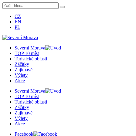
CZ
EN
PL
Severní Morava
TOP 10 míst
Turistické oblasti
Zážitky
Zajímavé
Výlety
Akce
Severní Morava
TOP 10 míst
Turistické oblasti
Zážitky
Zajímavé
Výlety
Akce
Facebook