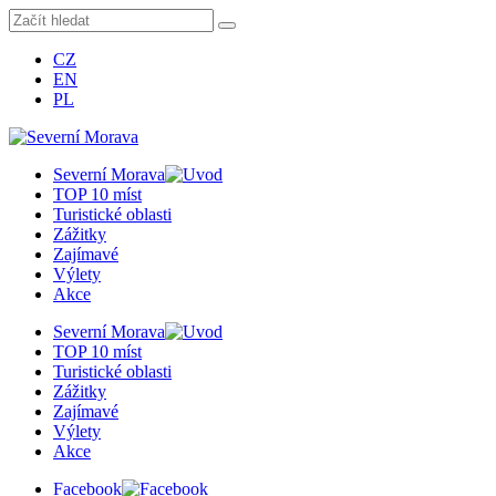
CZ
EN
PL
Severní Morava
TOP 10 míst
Turistické oblasti
Zážitky
Zajímavé
Výlety
Akce
Severní Morava
TOP 10 míst
Turistické oblasti
Zážitky
Zajímavé
Výlety
Akce
Facebook