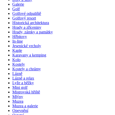
Galerie
Golf
Golfové odpaliště
Golfový resort
Historická architektura
Hrady a zříceniny
Hrady, zámky a památky
Hřbitovy
In-line
Jesenické vrcholy
Kaple
Karavany a kemping
Kolo
Kostely
Kostely a chrámy
Lázně
Lázně a relax
Lyže a běžky
Mini golf
Mistrovská hřiště
Mlýny
Muzea
Muzea a galerie
Opevnění