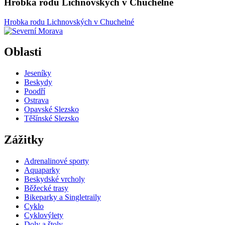
Hrobka rodu Lichnovských v Chuchelné
Hrobka rodu Lichnovských v Chuchelné
Oblasti
Jeseníky
Beskydy
Poodří
Ostrava
Opavské Slezsko
Těšínské Slezsko
Zážitky
Adrenalinové sporty
Aquaparky
Beskydské vrcholy
Běžecké trasy
Bikeparky a Singletraily
Cyklo
Cyklovýlety
Doly a štoly