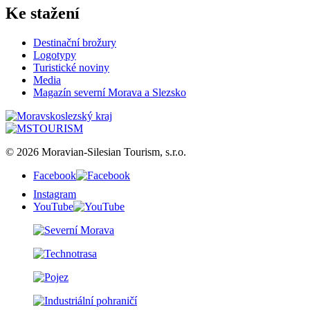
Ke stažení
Destinační brožury
Logotypy
Turistické noviny
Media
Magazín severní Morava a Slezsko
© 2026 Moravian-Silesian Tourism, s.r.o.
Facebook
Instagram
YouTube