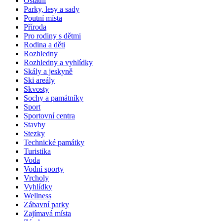
Ostatní
Parky, lesy a sady
Poutní místa
Příroda
Pro rodiny s dětmi
Rodina a děti
Rozhledny
Rozhledny a vyhlídky
Skály a jeskyně
Ski areály
Skvosty
Sochy a památníky
Sport
Sportovní centra
Stavby
Stezky
Technické památky
Turistika
Voda
Vodní sporty
Vrcholy
Vyhlídky
Wellness
Zábavní parky
Zajímavá místa