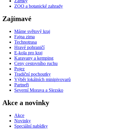
Zámky
ZOO a botanické zahrady
Zajímavé
Máme světový kraj
Fajna zima
Technotrasa
Hravé pohraničí
E-kola pro kraj
Karavany a kemping
Ceny cestovního ruchu
Pojez
Tradiční pochoutky
Výběr lokálních minipivovarů
Partneři
Severní Morava a Slezsko
Akce a novinky
Akce
Novinky
Speciální nabídky