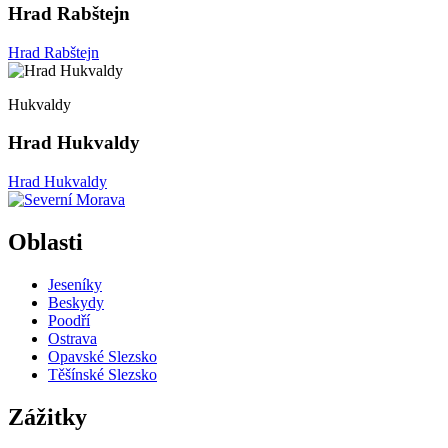
Hrad Rabštejn
Hrad Rabštejn
Hukvaldy
Hrad Hukvaldy
Hrad Hukvaldy
Oblasti
Jeseníky
Beskydy
Poodří
Ostrava
Opavské Slezsko
Těšínské Slezsko
Zážitky