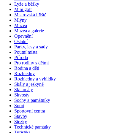
Lyže a běžky
Mini golf
Mistrovská hřiště
Mlýny
Muzea
Muzea a galerie
Opevnění
Ostatní
Parky, lesy a sady
Poutní místa
Příroda
Pro rodiny s dětmi
Rodina a děti
Rozhledny
Rozhledny a vyhlídky
Skály a jeskyně
Ski areály
Skvosty
Sochy a památníky
Sport
Sportovní centra
Stavby
Stezky
Technické památky
Turistika