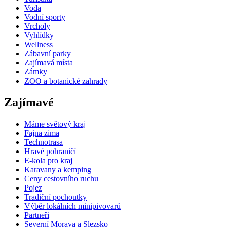
Voda
Vodní sporty
Vrcholy
Vyhlídky
Wellness
Zábavní parky
Zajímavá místa
Zámky
ZOO a botanické zahrady
Zajímavé
Máme světový kraj
Fajna zima
Technotrasa
Hravé pohraničí
E-kola pro kraj
Karavany a kemping
Ceny cestovního ruchu
Pojez
Tradiční pochoutky
Výběr lokálních minipivovarů
Partneři
Severní Morava a Slezsko