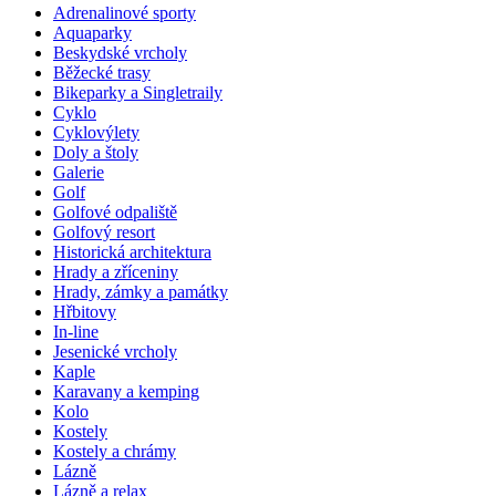
Adrenalinové sporty
Aquaparky
Beskydské vrcholy
Běžecké trasy
Bikeparky a Singletraily
Cyklo
Cyklovýlety
Doly a štoly
Galerie
Golf
Golfové odpaliště
Golfový resort
Historická architektura
Hrady a zříceniny
Hrady, zámky a památky
Hřbitovy
In-line
Jesenické vrcholy
Kaple
Karavany a kemping
Kolo
Kostely
Kostely a chrámy
Lázně
Lázně a relax