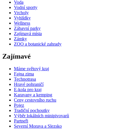
Voda
Vodní sporty
Vrcholy
Vyhlídky
Wellness
Zábavní parky
Zajímavá místa
Zámky
ZOO a botanické zahrady
Zajímavé
Máme světový kraj
Fajna zima
Technotrasa
Hravé pohraničí
E-kola pro kraj
Karavany a kemping
Ceny cestovního ruchu
Pojez
Tradiční pochoutky
Výběr lokálních minipivovarů
Partneři
Severní Morava a Slezsko