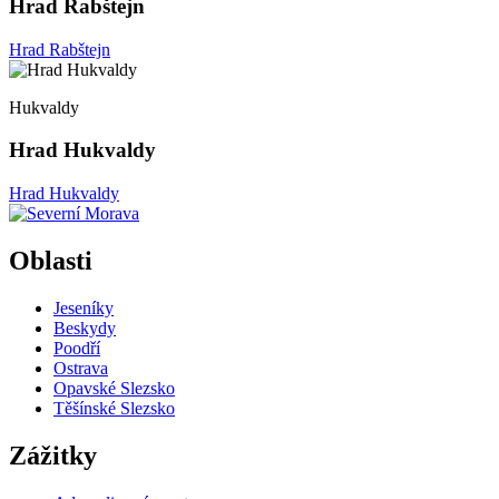
Hrad Rabštejn
Hrad Rabštejn
Hukvaldy
Hrad Hukvaldy
Hrad Hukvaldy
Oblasti
Jeseníky
Beskydy
Poodří
Ostrava
Opavské Slezsko
Těšínské Slezsko
Zážitky