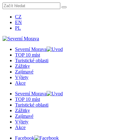
CZ
EN
PL
Severní Morava
TOP 10 míst
Turistické oblasti
Zážitky
Zajímavé
Výlety
Akce
Severní Morava
TOP 10 míst
Turistické oblasti
Zážitky
Zajímavé
Výlety
Akce
Facebook