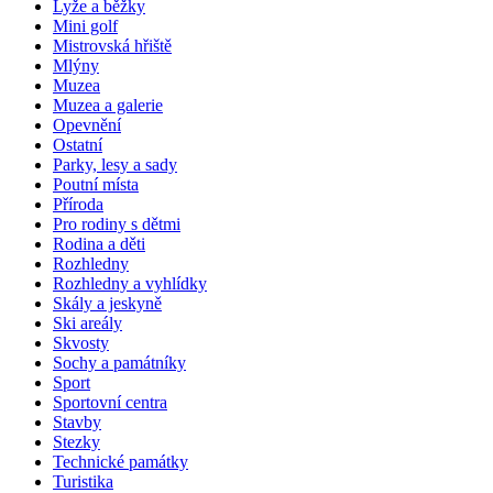
Lyže a běžky
Mini golf
Mistrovská hřiště
Mlýny
Muzea
Muzea a galerie
Opevnění
Ostatní
Parky, lesy a sady
Poutní místa
Příroda
Pro rodiny s dětmi
Rodina a děti
Rozhledny
Rozhledny a vyhlídky
Skály a jeskyně
Ski areály
Skvosty
Sochy a památníky
Sport
Sportovní centra
Stavby
Stezky
Technické památky
Turistika