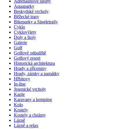
Adrenalinové sporty
Aquaparky
Beskydské vrcholy
Běžecké trasy
Bikeparky a Singletraily
Cyklo
Cyklovýlety
Doly a štoly
Galerie
Golf
Golfové odpaliště
Golfový resort
Historická architektura
Hrady a zříceniny
Hrady, zámky a památky
Hřbitovy
In-line
Jesenické vrcholy
Kaple
Karavany a kemping
Kolo
Kostely
Kostely a chrámy
Lázně
Lázně a relax