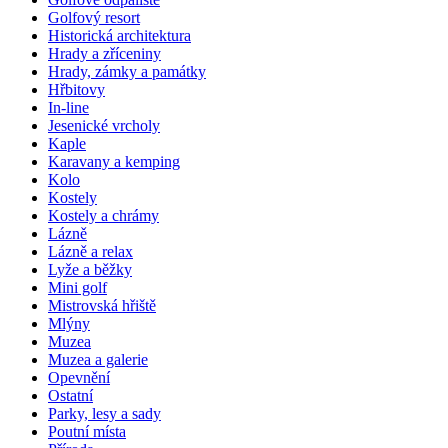
Golfový resort
Historická architektura
Hrady a zříceniny
Hrady, zámky a památky
Hřbitovy
In-line
Jesenické vrcholy
Kaple
Karavany a kemping
Kolo
Kostely
Kostely a chrámy
Lázně
Lázně a relax
Lyže a běžky
Mini golf
Mistrovská hřiště
Mlýny
Muzea
Muzea a galerie
Opevnění
Ostatní
Parky, lesy a sady
Poutní místa