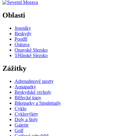
+
Oblasti
−
Jeseníky
Beskydy
Poodří
Ostrava
Opavské Slezsko
Těšínské Slezsko
Zážitky
Adrenalinové sporty
Aquaparky
Beskydské vrcholy
Běžecké trasy
Bikeparky a Singletraily
Cyklo
Cyklovýlety
Doly a štoly
Galerie
Golf
Golfové odpaliště