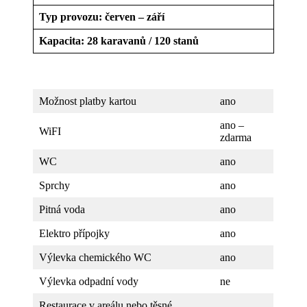
Typ provozu: červen – září
Kapacita: 28 karavanů / 120 stanů
Možnost platby kartou
ano
ano –
WiFI
zdarma
WC
ano
Sprchy
ano
Pitná voda
ano
Elektro přípojky
ano
Výlevka chemického WC
ano
Výlevka odpadní vody
ne
Restaurace v areálu nebo těsné