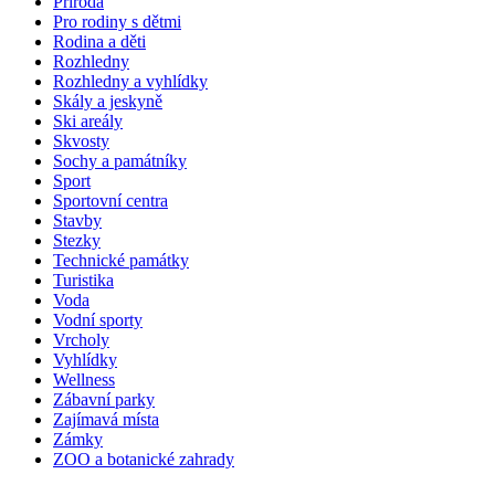
Příroda
Pro rodiny s dětmi
Rodina a děti
Rozhledny
Rozhledny a vyhlídky
Skály a jeskyně
Ski areály
Skvosty
Sochy a památníky
Sport
Sportovní centra
Stavby
Stezky
Technické památky
Turistika
Voda
Vodní sporty
Vrcholy
Vyhlídky
Wellness
Zábavní parky
Zajímavá místa
Zámky
ZOO a botanické zahrady