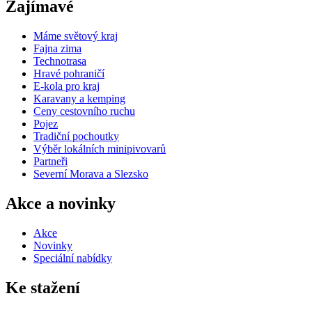
Zajímavé
Máme světový kraj
Fajna zima
Technotrasa
Hravé pohraničí
E-kola pro kraj
Karavany a kemping
Ceny cestovního ruchu
Pojez
Tradiční pochoutky
Výběr lokálních minipivovarů
Partneři
Severní Morava a Slezsko
Akce a novinky
Akce
Novinky
Speciální nabídky
Ke stažení