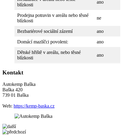
ano
blízkosti
Prodejna potravin v areálu nebo těsné
ne
blízkosti
Bezbariérové sociální zázemí
ano
Domácí mazlíčci povoleni:
ano
Dětské hřiště v areálu, nebo těsné
ano
blízkosti
Kontakt
Autokemp Baška
Baška 420
739 01 Baška
Web:
https://kemp-baska.cz
5 km
Leaflet
| ©
OpenStreetMap
contributors