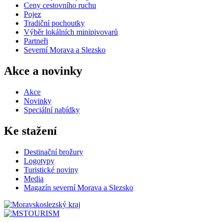
Ceny cestovního ruchu
Pojez
Tradiční pochoutky
Výběr lokálních minipivovarů
Partneři
Severní Morava a Slezsko
Akce a novinky
Akce
Novinky
Speciální nabídky
Ke stažení
Destinační brožury
Logotypy
Turistické noviny
Media
Magazín severní Morava a Slezsko