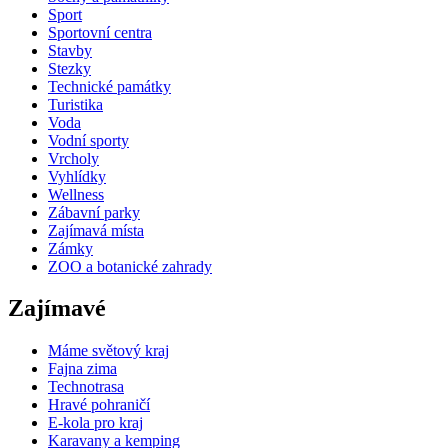
Sport
Sportovní centra
Stavby
Stezky
Technické památky
Turistika
Voda
Vodní sporty
Vrcholy
Vyhlídky
Wellness
Zábavní parky
Zajímavá místa
Zámky
ZOO a botanické zahrady
Zajímavé
Máme světový kraj
Fajna zima
Technotrasa
Hravé pohraničí
E-kola pro kraj
Karavany a kemping