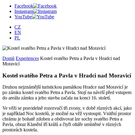
Facebook
Instagram
YouTube
CZ
EN
PL
Domů
Experiences
Kostel svatého Petra a Pavla v Hradci nad
Moravicí
Kostel svatého Petra a Pavla v Hradci nad Moravicí
Druhou nejznámější turistickou památkou Hradce nad Moravicí je
po zámku kostel svatého Petra a Pavla. Stojí na návrší před vstupem
do areálu zámku a jeho stavba začala na konci 16. století.
Ve věži se pravidelně rozezvučí tři zvony, v době různých akcí, jako
je například Noc kostelů, je možné na věž vystoupit. Vnitřní prostor
chrámu je bohatě zdoben a obdivovat lze sochy svatého Petra a
Pavla, obraz Klanění tří králů a čtyři oltáře umístěné v různých
prostorách kostela.