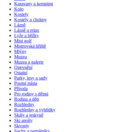
Karavany a kemping
Kolo
Kostely
Kostely a chrámy
Lázně
Lázně a relax
Lyže a běžky
Mini golf
Mistrovská hřiště
Mlýny
Muzea
Muzea a galerie
Opevnění
Ostatní
Parky, lesy a sady
Poutní místa
Příroda
Pro rodiny s dětmi
Rodina a děti
Rozhledny
Rozhledny a vyhlídky
Skály a jeskyně
Ski areály
Skvosty
Sochy a památníky