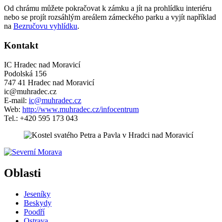
Od chrámu můžete pokračovat k zámku a jít na prohlídku interiéru
nebo se projít rozsáhlým areálem zámeckého parku a vyjít například
na
Bezručovu vyhlídku
.
Kontakt
IC Hradec nad Moravicí
Podolská 156
747 41 Hradec nad Moravicí
ic@muhradec.cz
E-mail:
ic@muhradec.cz
Web:
http://www.muhradec.cz/infocentrum
Tel.: +420 595 173 043
5 km
Leaflet
| ©
OpenStreetMap
contributors
+
Oblasti
−
Jeseníky
Beskydy
Poodří
Ostrava