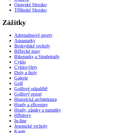
Opavské Slezsko
Těšínské Slezsko
Zážitky
Adrenalinové sporty
Aquaparky
Beskydské vrcholy
Běžecké trasy
Bikeparky a Singletraily
Cyklo
Cyklovýlety
Doly a štoly
Galerie
Golf
Golfové odpaliště
Golfový resort
Historická architektura
Hrady a zříceniny
Hrady, zámky a památky
Hřbitovy
In-line
Jesenické vrcholy
Kaple