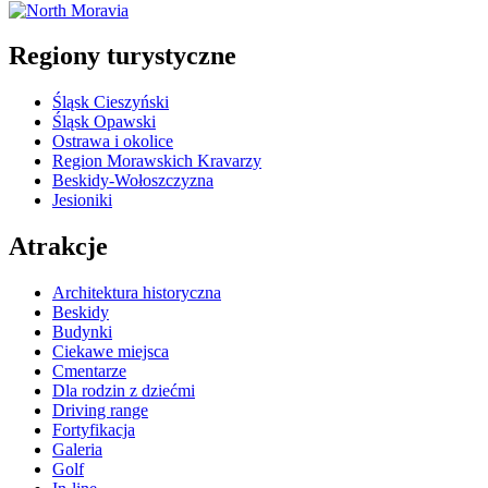
wpisów
Regiony turystyczne
Śląsk Cieszyński
Śląsk Opawski
Ostrawa i okolice
Region Morawskich Kravarzy
Beskidy-Wołoszczyzna
Jesioniki
Atrakcje
Architektura historyczna
Beskidy
Budynki
Ciekawe miejsca
Cmentarze
Dla rodzin z dziećmi
Driving range
Fortyfikacja
Galeria
Golf