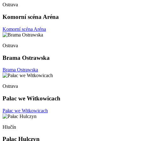
Ostrava
Komorní scéna Aréna
Komorní scéna Aréna
Ostrava
Brama Ostrawska
Brama Ostrawska
Ostrava
Pałac we Witkowicach
Pałac we Witkowicach
Hlučín
Pałac Hulczyn