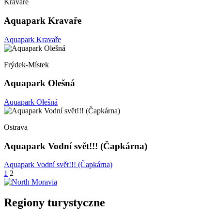
Kravaře
Aquapark Kravaře
Aquapark Kravaře
Frýdek-Místek
Aquapark Olešná
Aquapark Olešná
Ostrava
Aquapark Vodní svět!!! (Čapkárna)
Aquapark Vodní svět!!! (Čapkárna)
Stronicowanie
1
2
wpisów
Regiony turystyczne