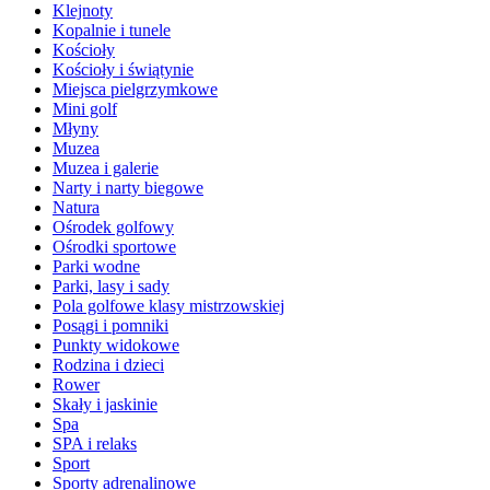
Klejnoty
Kopalnie i tunele
Kościoły
Kościoły i świątynie
Miejsca pielgrzymkowe
Mini golf
Młyny
Muzea
Muzea i galerie
Narty i narty biegowe
Natura
Ośrodek golfowy
Ośrodki sportowe
Parki wodne
Parki, lasy i sady
Pola golfowe klasy mistrzowskiej
Posągi i pomniki
Punkty widokowe
Rodzina i dzieci
Rower
Skały i jaskinie
Spa
SPA i relaks
Sport
Sporty adrenalinowe