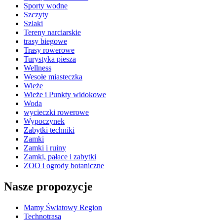
Sporty wodne
Szczyty
Szlaki
Tereny narciarskie
trasy biegowe
Trasy rowerowe
Turystyka piesza
Wellness
Wesołe miasteczka
Wieże
Wieże i Punkty widokowe
Woda
wycieczki rowerowe
Wypoczynek
Zabytki techniki
Zamki
Zamki i ruiny
Zamki, pałace i zabytki
ZOO i ogrody botaniczne
Nasze propozycje
Mamy Światowy Region
Technotrasa