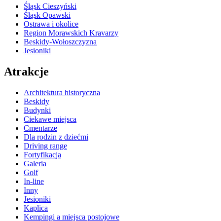
Śląsk Cieszyński
Śląsk Opawski
Ostrawa i okolice
Region Morawskich Kravarzy
Beskidy-Wołoszczyzna
Jesioniki
Atrakcje
Architektura historyczna
Beskidy
Budynki
Ciekawe miejsca
Cmentarze
Dla rodzin z dziećmi
Driving range
Fortyfikacja
Galeria
Golf
In-line
Inny
Jesioniki
Kaplica
Kempingi a miejsca postojowe