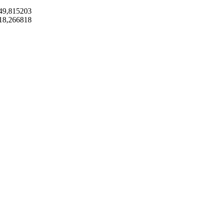
49,815203
18,266818