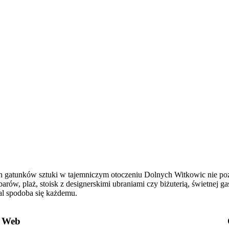
nych gatunków sztuki w tajemniczym otoczeniu Dolnych Witkowic nie p
arów, plaż, stoisk z designerskimi ubraniami czy biżuterią, świetnej 
al spodoba się każdemu.
Web