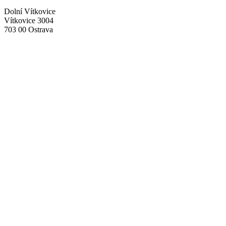
Dolní Vítkovice
Vítkovice 3004
703 00 Ostrava