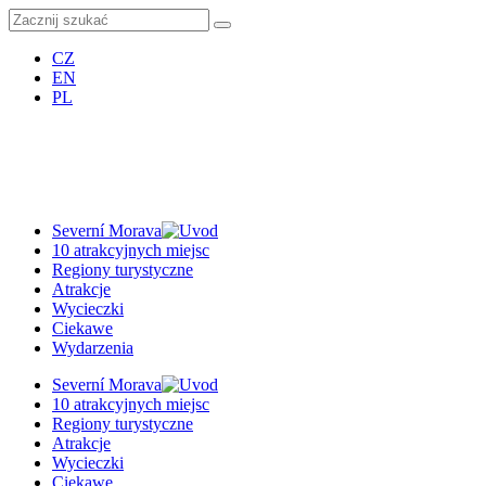
CZ
EN
PL
Severní Morava
10 atrakcyjnych miejsc
Regiony turystyczne
Atrakcje
Wycieczki
Ciekawe
Wydarzenia
Severní Morava
10 atrakcyjnych miejsc
Regiony turystyczne
Atrakcje
Wycieczki
Ciekawe