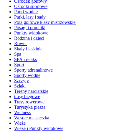
Ośrodek golfowy
Ośrodki sportowe
Parki wodne
Parki, lasy i sady
Pola golfowe klasy mistrzowskiej
Posągi i pomniki
Punkty widokowe
Rodzina i dzieci
Rower
Skały i jaskinie
Spa
SPA i relaks
Sport
Sporty adrenalinowe
Sporty wodne
Szczyty
Szlaki
Tereny narciarskie
trasy biegowe
Trasy rowerowe
Turystyka piesza
Wellness
Wesołe miasteczka
Wieże
Wieże i Punkty widokowe