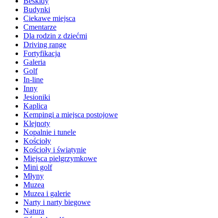
Beskidy
Budynki
Ciekawe miejsca
Cmentarze
Dla rodzin z dziećmi
Driving range
Fortyfikacja
Galeria
Golf
In-line
Inny
Jesioniki
Kaplica
Kempingi a miejsca postojowe
Klejnoty
Kopalnie i tunele
Kościoły
Kościoły i świątynie
Miejsca pielgrzymkowe
Mini golf
Młyny
Muzea
Muzea i galerie
Narty i narty biegowe
Natura