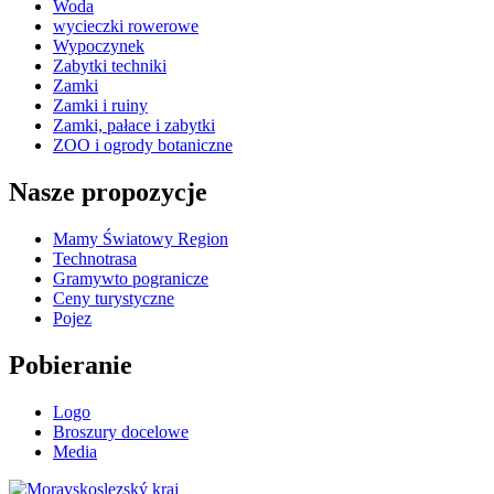
Woda
wycieczki rowerowe
Wypoczynek
Zabytki techniki
Zamki
Zamki i ruiny
Zamki, pałace i zabytki
ZOO i ogrody botaniczne
Nasze propozycje
Mamy Światowy Region
Technotrasa
Gramywto pogranicze
Ceny turystyczne
Pojez
Pobieranie
Logo
Broszury docelowe
Media