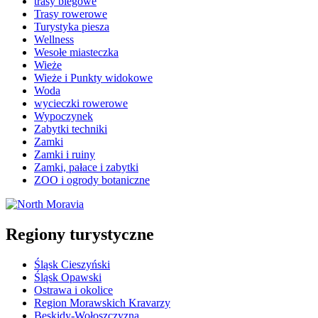
trasy biegowe
Trasy rowerowe
Turystyka piesza
Wellness
Wesołe miasteczka
Wieże
Wieże i Punkty widokowe
Woda
wycieczki rowerowe
Wypoczynek
Zabytki techniki
Zamki
Zamki i ruiny
Zamki, pałace i zabytki
ZOO i ogrody botaniczne
Regiony turystyczne
Śląsk Cieszyński
Śląsk Opawski
Ostrawa i okolice
Region Morawskich Kravarzy
Beskidy-Wołoszczyzna