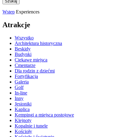
Wstęp
Experiences
Atrakcje
Wszystko
Architektura historyczna
Beskidy
Budynki
Ciekawe miejsca
Cmentarze
Dla rodzin z dziećmi
Fortyfikacja
Galeria
Golf
In-line
Inny
Jesioniki
Kaplica
Kempingi a miejsca postojowe
Klejnoty
Kopalnie i tunele
Kościoły
Kościoły i świątynie