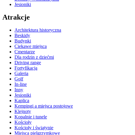
Jesioniki
Atrakcje
Architektura historyczna
Beskidy
Budynki
Ciekawe miejsca
Cmentarze
Dla rodzin z dziećmi
Driving range
Fortyfikacja
Galeria
Golf
In-line
Inny
Jesioniki
Kaplica
Kempingi a miejsca postojowe
Klejnoty
Kopalnie i tunele
Kościoły
Kościoły i świątynie
Miejsca pielgrzymkowe