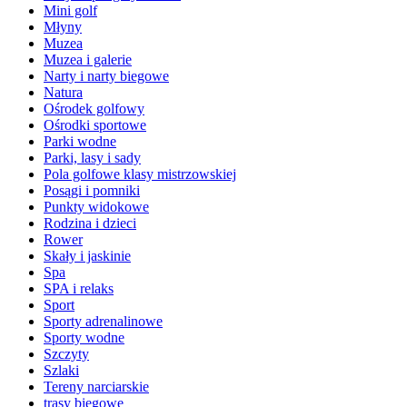
Mini golf
Młyny
Muzea
Muzea i galerie
Narty i narty biegowe
Natura
Ośrodek golfowy
Ośrodki sportowe
Parki wodne
Parki, lasy i sady
Pola golfowe klasy mistrzowskiej
Posągi i pomniki
Punkty widokowe
Rodzina i dzieci
Rower
Skały i jaskinie
Spa
SPA i relaks
Sport
Sporty adrenalinowe
Sporty wodne
Szczyty
Szlaki
Tereny narciarskie
trasy biegowe