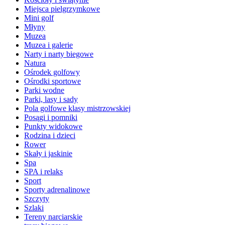
Miejsca pielgrzymkowe
Mini golf
Młyny
Muzea
Muzea i galerie
Narty i narty biegowe
Natura
Ośrodek golfowy
Ośrodki sportowe
Parki wodne
Parki, lasy i sady
Pola golfowe klasy mistrzowskiej
Posągi i pomniki
Punkty widokowe
Rodzina i dzieci
Rower
Skały i jaskinie
Spa
SPA i relaks
Sport
Sporty adrenalinowe
Szczyty
Szlaki
Tereny narciarskie