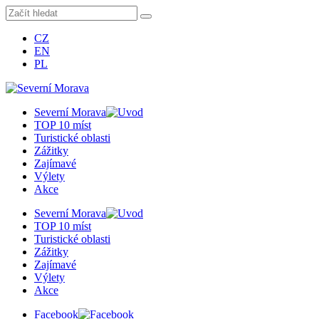
CZ
EN
PL
Severní Morava
TOP 10 míst
Turistické oblasti
Zážitky
Zajímavé
Výlety
Akce
Severní Morava
TOP 10 míst
Turistické oblasti
Zážitky
Zajímavé
Výlety
Akce
Facebook