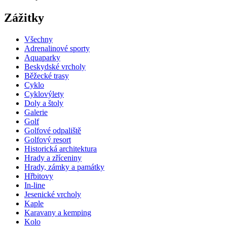
Zážitky
Všechny
Adrenalinové sporty
Aquaparky
Beskydské vrcholy
Běžecké trasy
Cyklo
Cyklovýlety
Doly a štoly
Galerie
Golf
Golfové odpaliště
Golfový resort
Historická architektura
Hrady a zříceniny
Hrady, zámky a památky
Hřbitovy
In-line
Jesenické vrcholy
Kaple
Karavany a kemping
Kolo