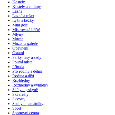
Kostely
Kostely a chrámy
Lázně
Lázně a relax
Lyže a běžky
Mini golf
Mistrovská hřiště
Mlýny
Muzea
Muzea a galerie
Opevnění
Ostatní
Parky, lesy a sady
Poutní místa
Příroda
Pro rodiny s dětmi
Rodina a děti
Rozhledny
Rozhledny a vyhlídky
Skály a jeskyně
Ski areály
Skvosty
Sochy a památníky
Sport
Sportovní centra