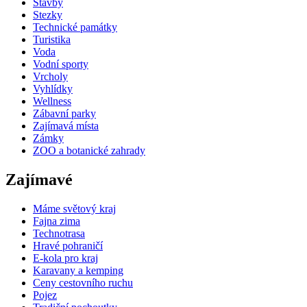
Stavby
Stezky
Technické památky
Turistika
Voda
Vodní sporty
Vrcholy
Vyhlídky
Wellness
Zábavní parky
Zajímavá místa
Zámky
ZOO a botanické zahrady
Zajímavé
Máme světový kraj
Fajna zima
Technotrasa
Hravé pohraničí
E-kola pro kraj
Karavany a kemping
Ceny cestovního ruchu
Pojez