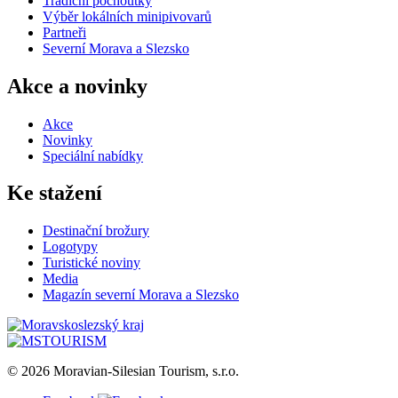
Tradiční pochoutky
Výběr lokálních minipivovarů
Partneři
Severní Morava a Slezsko
Akce a novinky
Akce
Novinky
Speciální nabídky
Ke stažení
Destinační brožury
Logotypy
Turistické noviny
Media
Magazín severní Morava a Slezsko
© 2026 Moravian-Silesian Tourism, s.r.o.