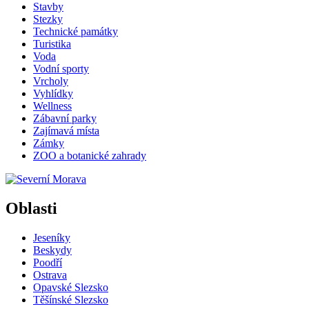
Stavby
Stezky
Technické památky
Turistika
Voda
Vodní sporty
Vrcholy
Vyhlídky
Wellness
Zábavní parky
Zajímavá místa
Zámky
ZOO a botanické zahrady
Oblasti
Jeseníky
Beskydy
Poodří
Ostrava
Opavské Slezsko
Těšínské Slezsko