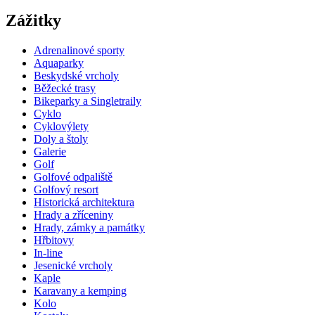
Zážitky
Adrenalinové sporty
Aquaparky
Beskydské vrcholy
Běžecké trasy
Bikeparky a Singletraily
Cyklo
Cyklovýlety
Doly a štoly
Galerie
Golf
Golfové odpaliště
Golfový resort
Historická architektura
Hrady a zříceniny
Hrady, zámky a památky
Hřbitovy
In-line
Jesenické vrcholy
Kaple
Karavany a kemping
Kolo